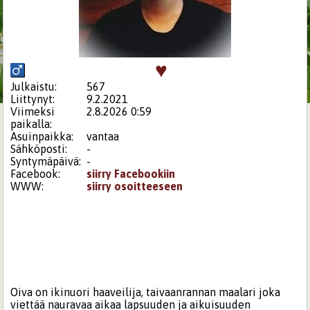
♥
Julkaistu:
567
Liittynyt:
9.2.2021
Viimeksi
2.8.2026 0:59
paikalla:
Asuinpaikka:
vantaa
Sähköposti:
-
Syntymäpäivä:
-
Facebook:
siirry Facebookiin
WWW:
siirry osoitteeseen
Oiva on ikinuori haaveilija, taivaanrannan maalari joka
viettää nauravaa aikaa lapsuuden ja aikuisuuden