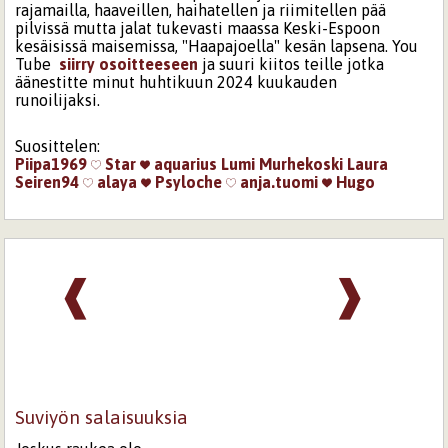
rajamailla, haaveillen, haihatellen ja riimitellen pää
pilvissä mutta jalat tukevasti maassa Keski-Espoon
kesäisissä maisemissa, "Haapajoella" kesän lapsena. You
Tube
siirry osoitteeseen
ja suuri kiitos teille jotka
äänestitte minut huhtikuun 2024 kuukauden
runoilijaksi.
Suosittelen:
Piipa1969
Star
aquarius
Lumi Murhekoski
Laura
Seiren94
alaya
Psyloche
anja.tuomi
Hugo
❰
❱
Suviyön salaisuuksia