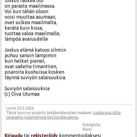
Joskus raukea olo
on parasta maailmassa.
Voi kun tähän oloon
voisi muuttaa asumaan,
ovet sulkea maailmalta,
kerätä kuin kissa,
tuottaa valoa maailmalle,
lämpöä avaruudelle
Joskus elämä katsoo silmiin
puhuu sanoin lämpimin
kun hetket pienet,
ovat sadetta timanttien,
pisaroita kuohuissa kosken
täynnä suviyön salaisuuksia.
Suviyön salaisuuksia
(c) Oiva Utumaa
Luotu 10.1.2026
Tämä teos on suojattu tekijänoikeuslain mukaan.
Lisätietoja tälle
teokselle määritetystä käyttöoikeudesta
.
Kategoria:
Runo
Kirjaudu
tai
rekisteröidy
kommentoidaksesi