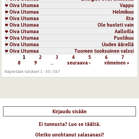
Oiva Utumaa
Vappu
Oiva Utumaa
Helmikuu
Oiva Utumaa
Ilta
Oiva Utumaa
Ole huoleti vain
Oiva Utumaa
Aalloilla
Oiva Utumaa
Puolikuu
Oiva Utumaa
Uuden äärellä
Oiva Utumaa
Tuomen tuoksuinen valssi
1
2
3
4
5
6
7
Sivut
8
9
…
seuraava ›
viimeinen »
Näytetään tulokset 1 - 50 / 567
Kirjaudu sisään
Ei tunnusta? Luo se täältä.
Oletko unohtanut salasanasi?