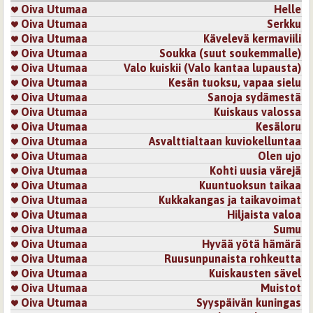
Oiva Utumaa
Helle
Oiva Utumaa
Serkku
Oiva Utumaa
Kävelevä kermaviili
Oiva Utumaa
Soukka (suut soukemmalle)
Oiva Utumaa
Valo kuiskii (Valo kantaa lupausta)
Oiva Utumaa
Kesän tuoksu, vapaa sielu
Oiva Utumaa
Sanoja sydämestä
Oiva Utumaa
Kuiskaus valossa
Oiva Utumaa
Kesäloru
Oiva Utumaa
Asvalttialtaan kuviokelluntaa
Oiva Utumaa
Olen ujo
Oiva Utumaa
Kohti uusia värejä
Oiva Utumaa
Kuuntuoksun taikaa
Oiva Utumaa
Kukkakangas ja taikavoimat
Oiva Utumaa
Hiljaista valoa
Oiva Utumaa
Sumu
Oiva Utumaa
Hyvää yötä hämärä
Oiva Utumaa
Ruusunpunaista rohkeutta
Oiva Utumaa
Kuiskausten sävel
Oiva Utumaa
Muistot
Oiva Utumaa
Syyspäivän kuningas