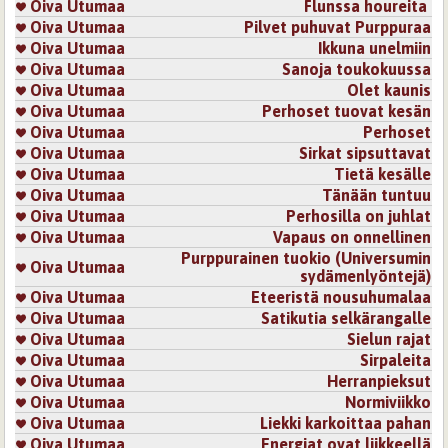
Oiva Utumaa
Flunssa houreita
Oiva Utumaa
Pilvet puhuvat Purppuraa
Oiva Utumaa
Ikkuna unelmiin
Oiva Utumaa
Sanoja toukokuussa
Oiva Utumaa
Olet kaunis
Oiva Utumaa
Perhoset tuovat kesän
Oiva Utumaa
Perhoset
Oiva Utumaa
Sirkat sipsuttavat
Oiva Utumaa
Tietä kesälle
Oiva Utumaa
Tänään tuntuu
Oiva Utumaa
Perhosilla on juhlat
Oiva Utumaa
Vapaus on onnellinen
Purppurainen tuokio (Universumin
Oiva Utumaa
sydämenlyöntejä)
Oiva Utumaa
Eteeristä nousuhumalaa
Oiva Utumaa
Satikutia selkärangalle
Oiva Utumaa
Sielun rajat
Oiva Utumaa
Sirpaleita
Oiva Utumaa
Herranpieksut
Oiva Utumaa
Normiviikko
Oiva Utumaa
Liekki karkoittaa pahan
Oiva Utumaa
Energiat ovat liikkeellä