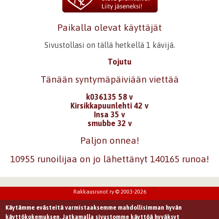
Paikalla olevat käyttäjät
Sivustollasi on tällä hetkellä 1 kävijä.
Tojutu
Tänään syntymäpäiviään viettää
k036135 58 v
Kirsikkapuunlehti 42 v
Insa 35 v
smubbe 32 v
Paljon onnea!
10955 runoilijaa on jo lähettänyt 140165 runoa!
Rakkausrunot ry © 2003-2026
Käytämme evästeitä varmistaaksemme mahdollisimman hyvän
käyttökokemuksen. Jatkamalla sivustomme käyttöä hyväksyt