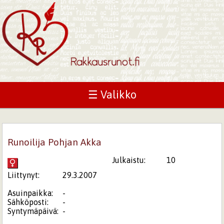
☰ Valikko
Runoilija Pohjan Akka
Julkaistu:
10
Liittynyt:
29.3.2007
Asuinpaikka:
-
Sähköposti:
-
Syntymäpäivä:
-