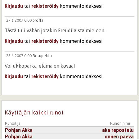
Kirjaudu
tai
rekisteröidy
kommentoidaksesi
27.6.2007 0:00
proffa
Tästä tuli vähän jotakin Freudilaista mieleen.
Kirjaudu
tai
rekisteröidy
kommentoidaksesi
23.6.2007 0:00
Resupekka
Voi ukkoparka, elämä on kovaa!
Kirjaudu
tai
rekisteröidy
kommentoidaksesi
22.6.2007 0:00
Demain
Auts.
Tekevälle sattuu ja tapahtuu:))
Käyttäjän kaikki runot
Kirjaudu
tai
rekisteröidy
kommentoidaksesi
Runoilija
Runon nimi
Pohjan Akka
aka repostelu
22.6.2007 0:00
sitähänminä
Pohjan Akka
onnen päevä