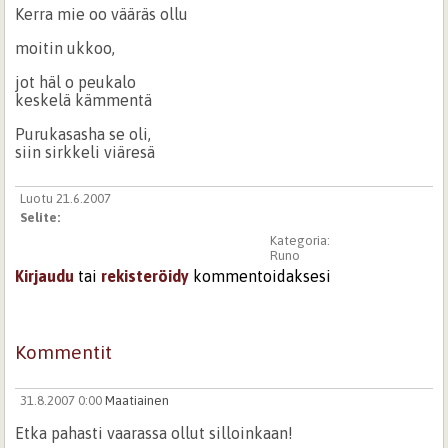
Kerra mie oo vääräs ollu
moitin ukkoo,
jot häl o peukalo
keskelä kämmentä
Purukasasha se oli,
siin sirkkeli viäresä
Luotu 21.6.2007
Selite:
Kategoria:
Runo
Kirjaudu
tai
rekisteröidy
kommentoidaksesi
Kommentit
31.8.2007 0:00
Maatiainen
Etka pahasti vaarassa ollut silloinkaan!