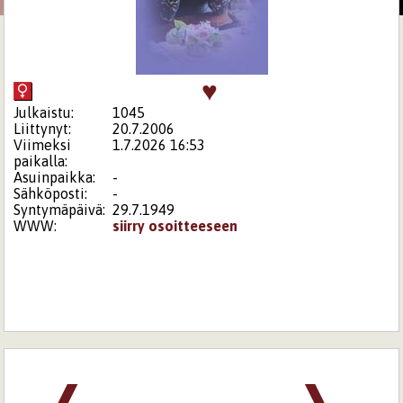
♥
Julkaistu:
1045
Liittynyt:
20.7.2006
Viimeksi
1.7.2026 16:53
paikalla:
Asuinpaikka:
-
Sähköposti:
-
Syntymäpäivä:
29.7.1949
WWW:
siirry osoitteeseen
❰
❱