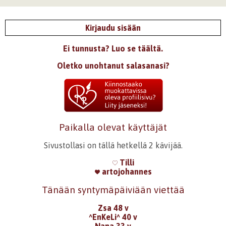
Kirjaudu sisään
Ei tunnusta? Luo se täältä.
Oletko unohtanut salasanasi?
Paikalla olevat käyttäjät
Sivustollasi on tällä hetkellä 2 kävijää.
Tilli
artojohannes
Tänään syntymäpäiviään viettää
Zsa 48 v
^EnKeLi^ 40 v
Nana 33 v