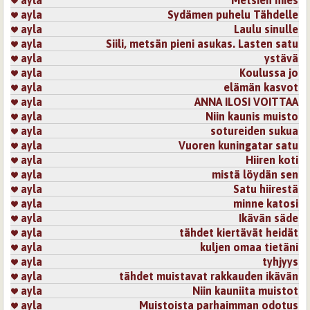
ayla
Sydämen puhelu Tähdelle
ayla
Laulu sinulle
ayla
Siili, metsän pieni asukas. Lasten satu
ayla
ystävä
ayla
Koulussa jo
ayla
elämän kasvot
ayla
ANNA ILOSI VOITTAA
ayla
Niin kaunis muisto
ayla
sotureiden sukua
ayla
Vuoren kuningatar satu
ayla
Hiiren koti
ayla
mistä löydän sen
ayla
Satu hiirestä
ayla
minne katosi
ayla
Ikävän säde
ayla
tähdet kiertävät heidät
ayla
kuljen omaa tietäni
ayla
tyhjyys
ayla
tähdet muistavat rakkauden ikävän
ayla
Niin kauniita muistot
ayla
Muistoista parhaimman odotus