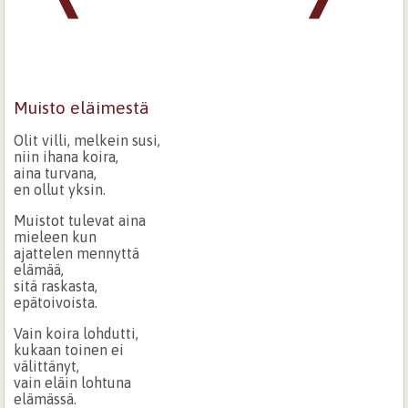
Muisto eläimestä
Olit villi, melkein susi,
niin ihana koira,
aina turvana,
en ollut yksin.
Muistot tulevat aina
mieleen kun
ajattelen mennyttä
elämää,
sitä raskasta,
epätoivoista.
Vain koira lohdutti,
kukaan toinen ei
välittänyt,
vain eläin lohtuna
elämässä.