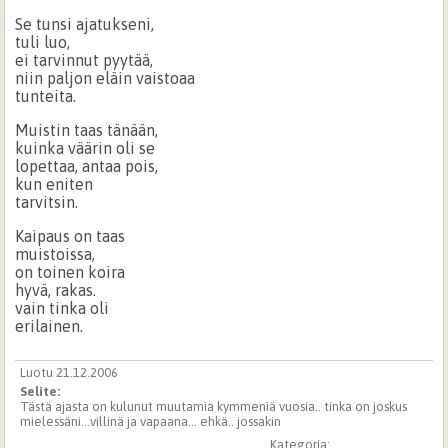
Se tunsi ajatukseni,
tuli luo,
ei tarvinnut pyytää,
niin paljon eläin vaistoaa
tunteita.
Muistin taas tänään,
kuinka väärin oli se
lopettaa, antaa pois,
kun eniten
tarvitsin.
Kaipaus on taas
muistoissa,
on toinen koira
hyvä, rakas.
vain tinka oli
erilainen.
Luotu 21.12.2006
Selite:
Tästä ajasta on kulunut muutamia kymmeniä vuosia.. tinka on joskus
mielessäni...villinä ja vapaana... ehkä.. jossakin
Kategoria: