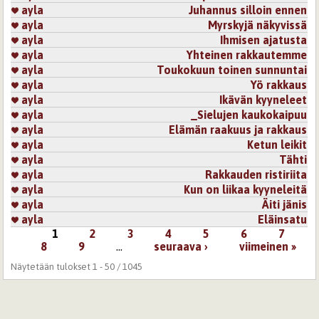
ayla
Juhannus silloin ennen
ayla
Myrskyjä näkyvissä
ayla
Ihmisen ajatusta
ayla
Yhteinen rakkautemme
ayla
Toukokuun toinen sunnuntai
ayla
Yö rakkaus
ayla
Ikävän kyyneleet
ayla
_Sielujen kaukokaipuu
ayla
Elämän raakuus ja rakkaus
ayla
Ketun leikit
ayla
Tähti
ayla
Rakkauden ristiriita
ayla
Kun on liikaa kyyneleitä
ayla
Äiti jänis
ayla
Eläinsatu
1
2
3
4
5
6
7
Sivut
8
9
…
seuraava ›
viimeinen »
Näytetään tulokset 1 - 50 / 1045