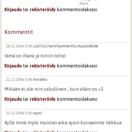
Runo
Kirjaudu
tai
rekisteröidy
kommentoidaksesi
Kommentit
28.12.2006 0:00
c2d7c567de47da004e95cc4a1bbd804b
tämä on ihana ja niiiiin totta!
Kirjaudu
tai
rekisteröidy
kommentoidaksesi
21.12.2006 0:00
Annakka
Mikään ei ole niin uskollinen , kuin eläin on.<3
Kirjaudu
tai
rekisteröidy
kommentoidaksesi
21.12.2006 0:00
epeli
Kyllä minä myös muistan aika-ajoin koiraamme Vekkua.