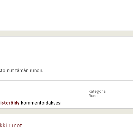
istoinut tämän runon.
Kategoria:
Runo
kisteröidy
kommentoidaksesi
kki runot