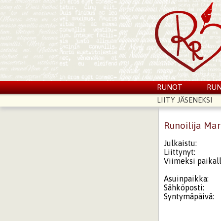
RUNOT
RUN
LIITY JÄSENEKSI
Runoilija Ma
Julkaistu:
Liittynyt:
Viimeksi paikall
Asuinpaikka:
Sähköposti:
Syntymäpäivä: