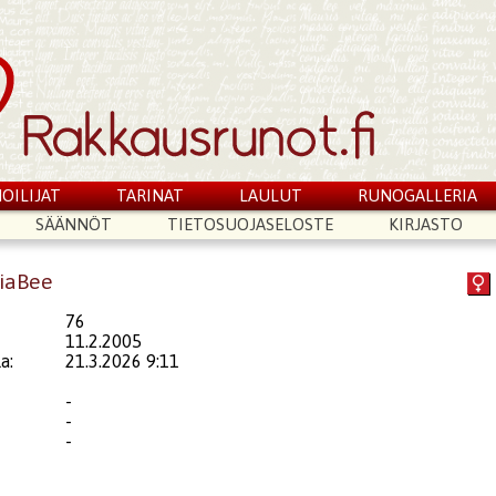
OILIJAT
TARINAT
LAULUT
RUNOGALLERIA
SÄÄNNÖT
TIETOSUOJASELOSTE
KIRJASTO
riaBee
76
11.2.2005
a:
21.3.2026 9:11
-
-
-