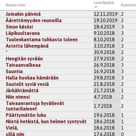
Luontipäivä
Runon nimi
Kommen
Joinakin päivinä
12.11.2019
2
Äärettömyyden reunoilla
19.10.2019
2
Sinun käsiisi
18.4.2019
3
Läpikuultavana
9.10.2018
3
Tuulenkantama tuhkasta tuleen
8.10.2018
2
Astetta lähempänä
3.10.2018
3
*
30.9.2018
2
Hengitän syvään
27.9.2018
2
Taivaanvalkeaa
26.9.2018
3
Suuntia
16.9.2018
3
Halla huokaa hämärään
29.8.2018
3
Suutelit syviä vesiä
21.8.2018
2
Järkähtämättä
21.7.2018
1
Niin nimesi
4.7.2018
2
Taivaanrantoja hyväilevät
1.7.2018
2
tunturilaineet
Päättymätön luku
19.6.2018
1
Niistä hetkistä, kun helmet syntyvät
18.6.2018
1
Vielä,
18.6.2018
1
sillä niin
17.6.2018
0