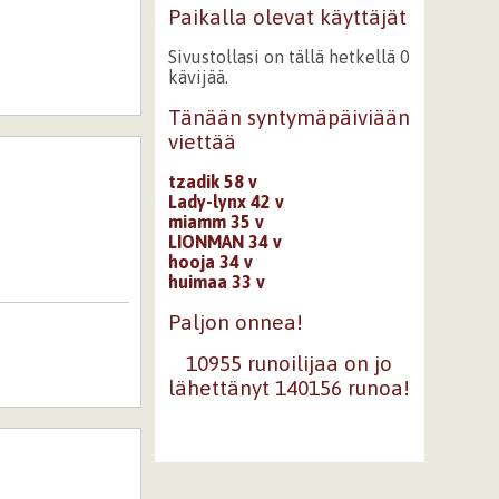
Paikalla olevat käyttäjät
Sivustollasi on tällä hetkellä 0
kävijää.
Tänään syntymäpäiviään
viettää
tzadik 58 v
Lady-lynx 42 v
miamm 35 v
LIONMAN 34 v
hooja 34 v
huimaa 33 v
Paljon onnea!
10955 runoilijaa on jo
lähettänyt 140156 runoa!