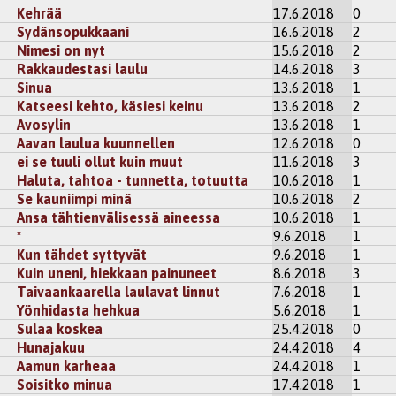
Kehrää
17.6.2018
0
Sydänsopukkaani
16.6.2018
2
Nimesi on nyt
15.6.2018
2
Rakkaudestasi laulu
14.6.2018
3
Sinua
13.6.2018
1
Katseesi kehto, käsiesi keinu
13.6.2018
2
Avosylin
13.6.2018
1
Aavan laulua kuunnellen
12.6.2018
0
ei se tuuli ollut kuin muut
11.6.2018
3
Haluta, tahtoa - tunnetta, totuutta
10.6.2018
1
Se kauniimpi minä
10.6.2018
2
Ansa tähtienvälisessä aineessa
10.6.2018
1
*
9.6.2018
1
Kun tähdet syttyvät
9.6.2018
1
Kuin uneni, hiekkaan painuneet
8.6.2018
3
Taivaankaarella laulavat linnut
7.6.2018
1
Yönhidasta hehkua
5.6.2018
1
Sulaa koskea
25.4.2018
0
Hunajakuu
24.4.2018
4
Aamun karheaa
24.4.2018
1
Soisitko minua
17.4.2018
1