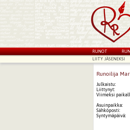
RUNOT
RUN
LIITY JÄSENEKSI
Runoilija Ma
Julkaistu:
Liittynyt:
Viimeksi paikall
Asuinpaikka:
Sähköposti:
Syntymäpäivä: