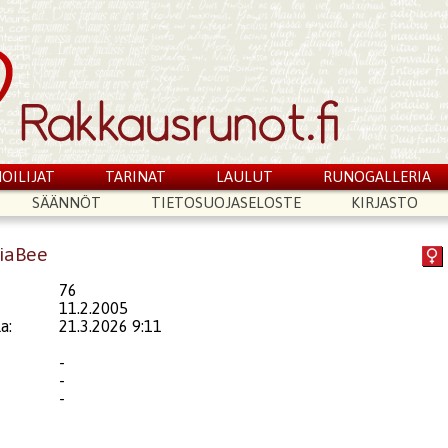
OILIJAT
TARINAT
LAULUT
RUNOGALLERIA
SÄÄNNÖT
TIETOSUOJASELOSTE
KIRJASTO
riaBee
76
11.2.2005
a:
21.3.2026 9:11
-
-
-