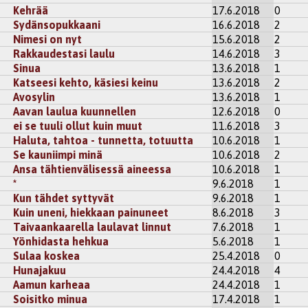
Kehrää
17.6.2018
0
Sydänsopukkaani
16.6.2018
2
Nimesi on nyt
15.6.2018
2
Rakkaudestasi laulu
14.6.2018
3
Sinua
13.6.2018
1
Katseesi kehto, käsiesi keinu
13.6.2018
2
Avosylin
13.6.2018
1
Aavan laulua kuunnellen
12.6.2018
0
ei se tuuli ollut kuin muut
11.6.2018
3
Haluta, tahtoa - tunnetta, totuutta
10.6.2018
1
Se kauniimpi minä
10.6.2018
2
Ansa tähtienvälisessä aineessa
10.6.2018
1
*
9.6.2018
1
Kun tähdet syttyvät
9.6.2018
1
Kuin uneni, hiekkaan painuneet
8.6.2018
3
Taivaankaarella laulavat linnut
7.6.2018
1
Yönhidasta hehkua
5.6.2018
1
Sulaa koskea
25.4.2018
0
Hunajakuu
24.4.2018
4
Aamun karheaa
24.4.2018
1
Soisitko minua
17.4.2018
1