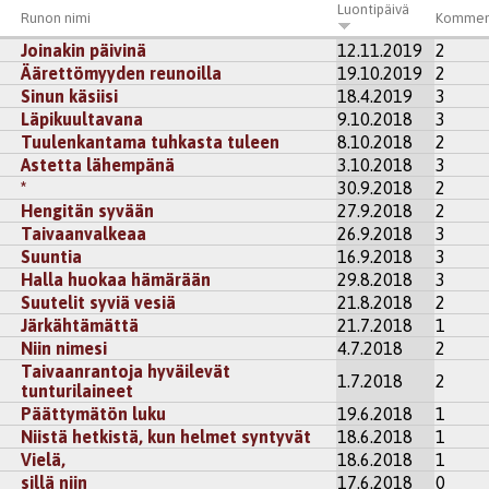
Luontipäivä
Runon nimi
Kommen
Joinakin päivinä
12.11.2019
2
Äärettömyyden reunoilla
19.10.2019
2
Sinun käsiisi
18.4.2019
3
Läpikuultavana
9.10.2018
3
Tuulenkantama tuhkasta tuleen
8.10.2018
2
Astetta lähempänä
3.10.2018
3
*
30.9.2018
2
Hengitän syvään
27.9.2018
2
Taivaanvalkeaa
26.9.2018
3
Suuntia
16.9.2018
3
Halla huokaa hämärään
29.8.2018
3
Suutelit syviä vesiä
21.8.2018
2
Järkähtämättä
21.7.2018
1
Niin nimesi
4.7.2018
2
Taivaanrantoja hyväilevät
1.7.2018
2
tunturilaineet
Päättymätön luku
19.6.2018
1
Niistä hetkistä, kun helmet syntyvät
18.6.2018
1
Vielä,
18.6.2018
1
sillä niin
17.6.2018
0