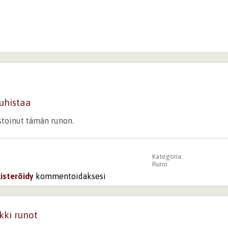
puhistaa
istoinut tämän runon.
Kategoria:
Runo
kisteröidy
kommentoidaksesi
kki runot