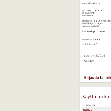
olen irti
sinusta
missä on ruumiini
minuuteni
elekieleni
jäljellä vain muutama san
häivähdys hymystä
teeskennellystä
kun
esirippu
nousee
olenko todellakin
..vain poissa?
Luotu 4.2.2014
Selite:
Kirjaudu
tai
re
Käyttäjän kai
Runoilija
P0ika