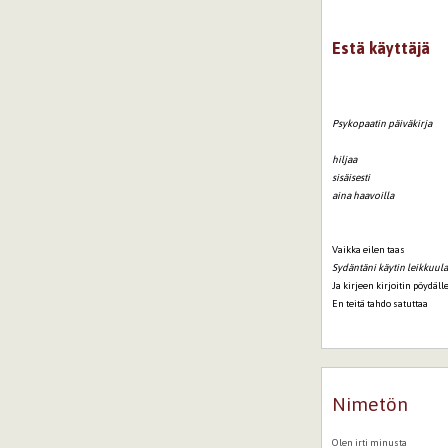
Estä käyttäjä
Psykopaatin päiväkirja
hiljaa
sisäisesti
aina haavoilla
Vaikka eilen taas
Sydäntäni käytin leikkuul
Ja kirjeen kirjoitin pöydäll
En teitä tahdo satuttaa
Nimetön
Olen irti minusta