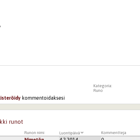
a
Kategoria:
Runo
kisteröidy
kommentoidaksesi
kki runot
Runon nimi
Kommentteja
Luontipäivä
Nimetön
4.2.2014
0