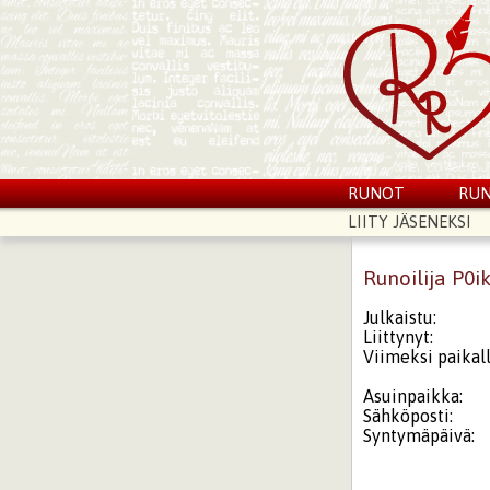
RUNOT
RUN
LIITY JÄSENEKSI
Runoilija P0i
Julkaistu:
Liittynyt:
Viimeksi paikall
Asuinpaikka:
Sähköposti:
Syntymäpäivä: