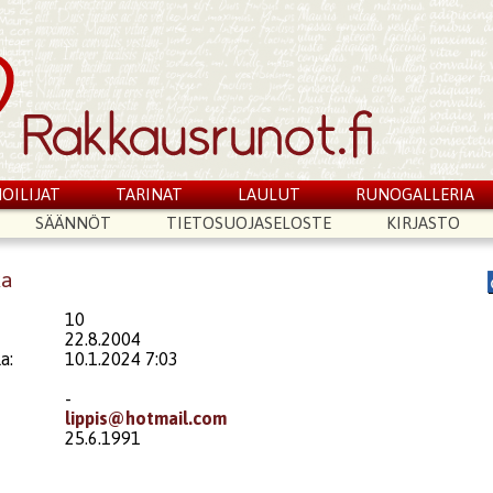
OILIJAT
TARINAT
LAULUT
RUNOGALLERIA
SÄÄNNÖT
TIETOSUOJASELOSTE
KIRJASTO
ka
10
22.8.2004
a:
10.1.2024 7:03
-
lippis@hotmail.com
25.6.1991