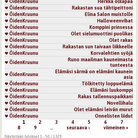
ÖidenKruunu
Herkkä olkapää
ÖidenKruunu
Rakastan sua tähtipeittoni
ÖidenKruunu
Elina Salon muistolle
ÖidenKruunu
Halloweenvibat
ÖidenKruunu
Komppini prinsessa
ÖidenKruunu
Olet sielumuottini puolikas
ÖidenKruunu
Olet rakas
ÖidenKruunu
Rakastan sun taivaan liikkeelle
ÖidenKruunu
Korvalehtien syöjä
Runo maailman kauneimasta
ÖidenKruunu
tunteesta
Elämäsi särmä on elämäni kaunein
ÖidenKruunu
asia
ÖidenKruunu
Tölkitetty loppuelämä
ÖidenKruunu
Elämäni luukomppi
ÖidenKruunu
Rakas tallennuspaikkani
ÖidenKruunu
Novellihalu
ÖidenKruunu
Olet elämäni leivän murut
ÖidenKruunu
Onnelisten liidut
1
2
3
4
5
6
7
Sivut
8
9
…
seuraava ›
viimeinen »
Näytetään tulokset 1 - 50 / 1329