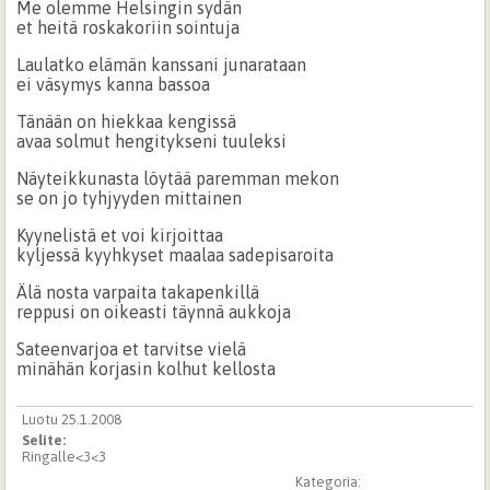
Me olemme Helsingin sydän
et heitä roskakoriin sointuja
Laulatko elämän kanssani junarataan
ei väsymys kanna bassoa
Tänään on hiekkaa kengissä
avaa solmut hengitykseni tuuleksi
Näyteikkunasta löytää paremman mekon
se on jo tyhjyyden mittainen
Kyynelistä et voi kirjoittaa
kyljessä kyyhkyset maalaa sadepisaroita
Älä nosta varpaita takapenkillä
reppusi on oikeasti täynnä aukkoja
Sateenvarjoa et tarvitse vielä
minähän korjasin kolhut kellosta
Luotu 25.1.2008
Selite:
Ringalle<3<3
Kategoria: