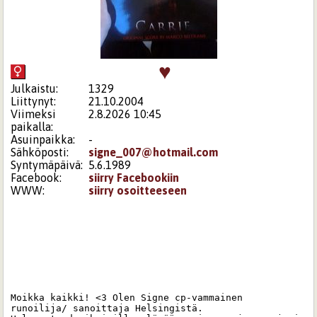
♥
Julkaistu:
1329
Liittynyt:
21.10.2004
Viimeksi
2.8.2026 10:45
paikalla:
Asuinpaikka:
-
Sähköposti:
signe_007@hotmail.com
Syntymäpäivä:
5.6.1989
Facebook:
siirry Facebookiin
WWW:
siirry osoitteeseen
Moikka kaikki! <3 Olen Signe cp-vammainen 
runoilija/ sanoittaja Helsingistä. 
