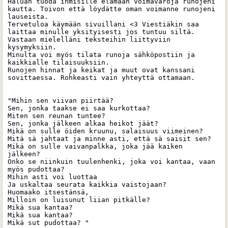
Haluan tuoda ihmisille elämään voimavaroja runojeni 
kautta. Toivon että löydätte oman voimanne runojeni 
lauseista. 

Tervetuloa käymään sivuillani <3 Viestiäkin saa 
laittaa minulle yksityisesti jos tuntuu siltä. 
Vastaan mielelläni teksteihin liittyviin 
kysymyksiin.

Minulta voi myös tilata runoja sähköpostiin ja 
kaikkialle tilaisuuksiin. 

Runojen hinnat ja keikat ja muut ovat kanssani 
sovittaessa. Rohkeasti vain yhteyttä ottamaan. 

"Mihin sen viivan piirtää?

Sen, jonka taakse ei saa kurkottaa?

Miten sen reunan tuntee?

Sen, jonka jälkeen alkaa heikot jäät?

Mikä on sulle öiden kruunu, salaisuus viimeinen?

Mitä sä jahtaat ja minne asti, että sä saisit sen?

Mikä on sulle vaivanpalkka, joka jää kaiken 
jälkeen?

Onko se niinkuin tuulenhenki, joka voi kantaa, vaan 
myös pudottaa?

Mihin asti voi luottaa

Ja uskaltaa seurata kaikkia vaistojaan?

Huomaako itsestänsä,

Milloin on luisunut liian pitkälle?

Mikä sua kantaa?

Mikä sua kantaa?

Mikä sut pudottaa? "
