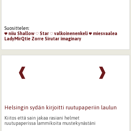
Suosittelen:
niiu
Shallow
Star
valkoinenenkeli
miesvaalea
LadyMirQtie
Zorre
Sirutar
imaginary
❰
❱
Helsingin sydän kirjoitti ruutupaperiin laulun
Kiitos että sain jakaa rasiani helmet
ruutupaperissa lammikoita mustekynästäni