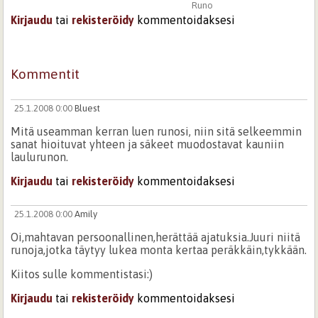
Runo
Kirjaudu
tai
rekisteröidy
kommentoidaksesi
Kommentit
25.1.2008 0:00
Bluest
Mitä useamman kerran luen runosi, niin sitä selkeemmin
sanat hioituvat yhteen ja säkeet muodostavat kauniin
laulurunon.
Kirjaudu
tai
rekisteröidy
kommentoidaksesi
25.1.2008 0:00
Amily
Oi,mahtavan persoonallinen,herättää ajatuksia.Juuri niitä
runoja,jotka täytyy lukea monta kertaa peräkkäin,tykkään.
Kiitos sulle kommentistasi:)
Kirjaudu
tai
rekisteröidy
kommentoidaksesi