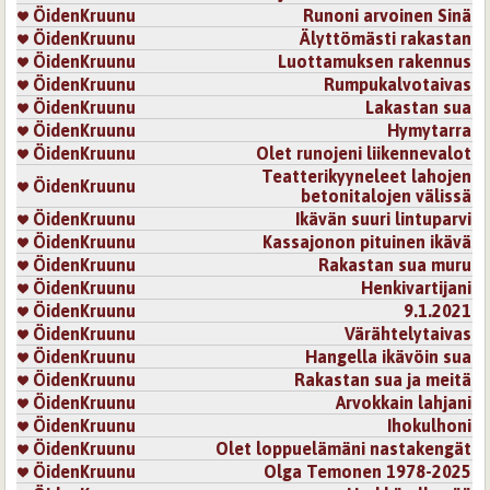
ÖidenKruunu
Runoni arvoinen Sinä
Sivut
ÖidenKruunu
Älyttömästi rakastan
ÖidenKruunu
Luottamuksen rakennus
ÖidenKruunu
Rumpukalvotaivas
ÖidenKruunu
Lakastan sua
ÖidenKruunu
Hymytarra
ÖidenKruunu
Olet runojeni liikennevalot
Teatterikyyneleet lahojen
ÖidenKruunu
betonitalojen välissä
ÖidenKruunu
Ikävän suuri lintuparvi
ÖidenKruunu
Kassajonon pituinen ikävä
ÖidenKruunu
Rakastan sua muru
ÖidenKruunu
Henkivartijani
ÖidenKruunu
9.1.2021
ÖidenKruunu
Värähtelytaivas
ÖidenKruunu
Hangella ikävöin sua
ÖidenKruunu
Rakastan sua ja meitä
ÖidenKruunu
Arvokkain lahjani
ÖidenKruunu
Ihokulhoni
ÖidenKruunu
Olet loppuelämäni nastakengät
ÖidenKruunu
Olga Temonen 1978-2025