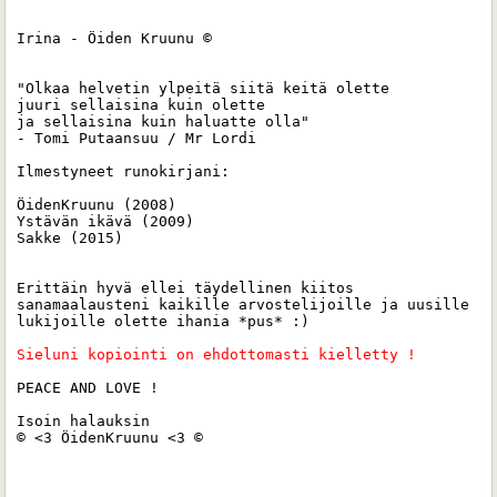
Irina - Öiden Kruunu ©

"Olkaa helvetin ylpeitä siitä keitä olette 

juuri sellaisina kuin olette 

ja sellaisina kuin haluatte olla"

- Tomi Putaansuu / Mr Lordi

Ilmestyneet runokirjani:

ÖidenKruunu (2008)

Ystävän ikävä (2009)

Sakke (2015) 

Erittäin hyvä ellei täydellinen kiitos 
sanamaalausteni kaikille arvostelijoille ja uusille 
lukijoille olette ihania *pus* :)

Sieluni kopiointi on ehdottomasti kielletty ! 
PEACE AND LOVE !

Isoin halauksin 

© <3 ÖidenKruunu <3 ©
