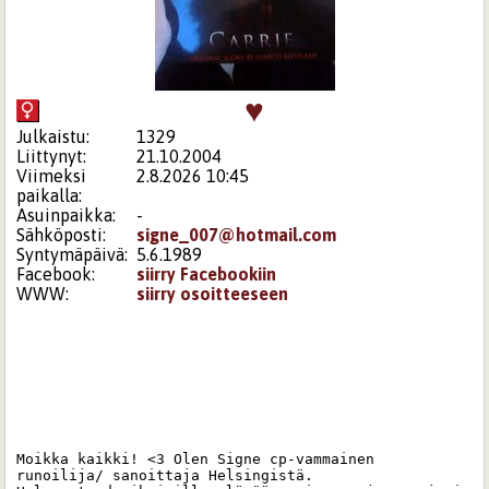
♥
Julkaistu:
1329
Liittynyt:
21.10.2004
Viimeksi
2.8.2026 10:45
paikalla:
Asuinpaikka:
-
Sähköposti:
signe_007@hotmail.com
Syntymäpäivä:
5.6.1989
Facebook:
siirry Facebookiin
WWW:
siirry osoitteeseen
Moikka kaikki! <3 Olen Signe cp-vammainen 
runoilija/ sanoittaja Helsingistä. 
