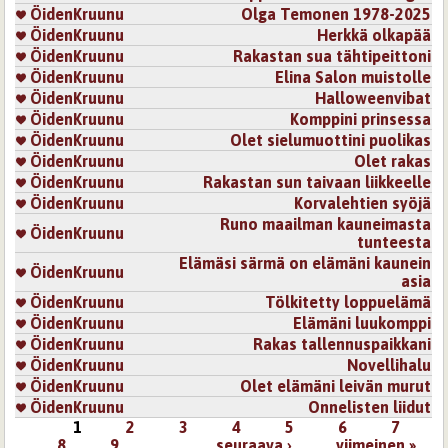
ÖidenKruunu
Olga Temonen 1978-2025
ÖidenKruunu
Herkkä olkapää
ÖidenKruunu
Rakastan sua tähtipeittoni
ÖidenKruunu
Elina Salon muistolle
ÖidenKruunu
Halloweenvibat
ÖidenKruunu
Komppini prinsessa
ÖidenKruunu
Olet sielumuottini puolikas
ÖidenKruunu
Olet rakas
ÖidenKruunu
Rakastan sun taivaan liikkeelle
ÖidenKruunu
Korvalehtien syöjä
Runo maailman kauneimasta
ÖidenKruunu
tunteesta
Elämäsi särmä on elämäni kaunein
ÖidenKruunu
asia
ÖidenKruunu
Tölkitetty loppuelämä
ÖidenKruunu
Elämäni luukomppi
ÖidenKruunu
Rakas tallennuspaikkani
ÖidenKruunu
Novellihalu
ÖidenKruunu
Olet elämäni leivän murut
ÖidenKruunu
Onnelisten liidut
1
2
3
4
5
6
7
Sivut
8
9
…
seuraava ›
viimeinen »