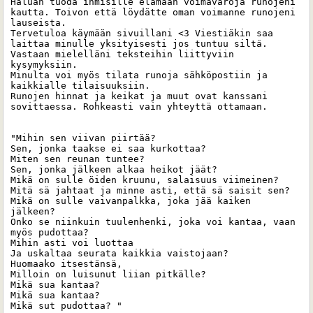
Haluan tuoda ihmisille elämään voimavaroja runojeni 
kautta. Toivon että löydätte oman voimanne runojeni 
lauseista. 

Tervetuloa käymään sivuillani <3 Viestiäkin saa 
laittaa minulle yksityisesti jos tuntuu siltä. 
Vastaan mielelläni teksteihin liittyviin 
kysymyksiin.

Minulta voi myös tilata runoja sähköpostiin ja 
kaikkialle tilaisuuksiin. 

Runojen hinnat ja keikat ja muut ovat kanssani 
sovittaessa. Rohkeasti vain yhteyttä ottamaan. 

"Mihin sen viivan piirtää?

Sen, jonka taakse ei saa kurkottaa?

Miten sen reunan tuntee?

Sen, jonka jälkeen alkaa heikot jäät?

Mikä on sulle öiden kruunu, salaisuus viimeinen?

Mitä sä jahtaat ja minne asti, että sä saisit sen?

Mikä on sulle vaivanpalkka, joka jää kaiken 
jälkeen?

Onko se niinkuin tuulenhenki, joka voi kantaa, vaan 
myös pudottaa?

Mihin asti voi luottaa

Ja uskaltaa seurata kaikkia vaistojaan?

Huomaako itsestänsä,

Milloin on luisunut liian pitkälle?

Mikä sua kantaa?

Mikä sua kantaa?

Mikä sut pudottaa? "
