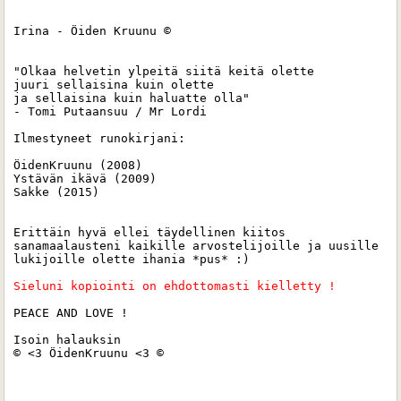
Irina - Öiden Kruunu ©

"Olkaa helvetin ylpeitä siitä keitä olette 

juuri sellaisina kuin olette 

ja sellaisina kuin haluatte olla"

- Tomi Putaansuu / Mr Lordi

Ilmestyneet runokirjani:

ÖidenKruunu (2008)

Ystävän ikävä (2009)

Sakke (2015) 

Erittäin hyvä ellei täydellinen kiitos 
sanamaalausteni kaikille arvostelijoille ja uusille 
lukijoille olette ihania *pus* :)

Sieluni kopiointi on ehdottomasti kielletty ! 
PEACE AND LOVE !

Isoin halauksin 

© <3 ÖidenKruunu <3 ©
