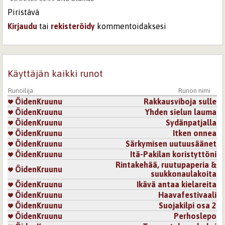
Piristävä
Kirjaudu
tai
rekisteröidy
kommentoidaksesi
Sivut
Käyttäjän kaikki runot
Runoilija
Runon nimi
ÖidenKruunu
Rakkausviboja sulle
ÖidenKruunu
Yhden sielun lauma
ÖidenKruunu
Sydänpatjalla
ÖidenKruunu
Itken onnea
ÖidenKruunu
Särkymisen uutuusäänet
ÖidenKruunu
Itä-Pakilan koristyttöni
Rintakehää, ruutupaperia &
ÖidenKruunu
suukkonaulakoita
ÖidenKruunu
Ikävä antaa kielareita
ÖidenKruunu
Haavafestivaali
ÖidenKruunu
Suojakilpi osa 2
ÖidenKruunu
Perhoslepo