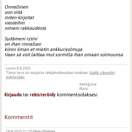
Onnellinen
oon siitä
miten kirjoitat
viesteihin
nimeni rakkaudesta
Sydämeni rytmi
on ihan rinnallasi
kiinni ilman et mietin ankkurisolmuja
Vaan sä voit laittaa mut sormilla ihan omaan solmuunsa
Luotu 8.8.2025
Tämä teos on suojattu tekijänoikeuslain mukaan.
Kaikki oikeudet
pidätetään
.
Kategoria:
Runo
Kirjaudu
tai
rekisteröidy
kommentoidaksesi
Kommentit
18.8.2025 11:50
Oiva Utumaa