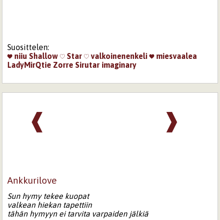
Suosittelen:
niiu
Shallow
Star
valkoinenenkeli
miesvaalea
LadyMirQtie
Zorre
Sirutar
imaginary
❰
❱
Ankkurilove
Sun hymy tekee kuopat
valkean hiekan tapettiin
tähän hymyyn ei tarvita varpaiden jälkiä