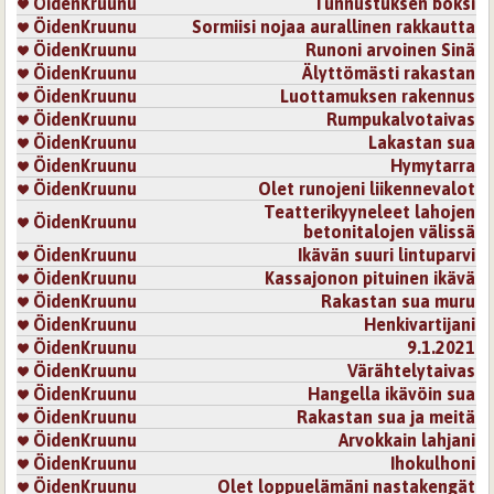
ÖidenKruunu
Tunnustuksen boksi
ÖidenKruunu
Sormiisi nojaa aurallinen rakkautta
ÖidenKruunu
Runoni arvoinen Sinä
ÖidenKruunu
Älyttömästi rakastan
ÖidenKruunu
Luottamuksen rakennus
ÖidenKruunu
Rumpukalvotaivas
ÖidenKruunu
Lakastan sua
ÖidenKruunu
Hymytarra
ÖidenKruunu
Olet runojeni liikennevalot
Teatterikyyneleet lahojen
ÖidenKruunu
betonitalojen välissä
ÖidenKruunu
Ikävän suuri lintuparvi
ÖidenKruunu
Kassajonon pituinen ikävä
ÖidenKruunu
Rakastan sua muru
ÖidenKruunu
Henkivartijani
ÖidenKruunu
9.1.2021
ÖidenKruunu
Värähtelytaivas
ÖidenKruunu
Hangella ikävöin sua
ÖidenKruunu
Rakastan sua ja meitä
ÖidenKruunu
Arvokkain lahjani
ÖidenKruunu
Ihokulhoni
ÖidenKruunu
Olet loppuelämäni nastakengät