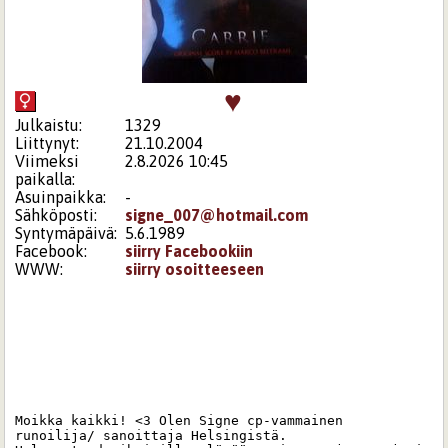
♥
Julkaistu:
1329
Liittynyt:
21.10.2004
Viimeksi
2.8.2026 10:45
paikalla:
Asuinpaikka:
-
Sähköposti:
signe_007@hotmail.com
Syntymäpäivä:
5.6.1989
Facebook:
siirry Facebookiin
WWW:
siirry osoitteeseen
Moikka kaikki! <3 Olen Signe cp-vammainen 
runoilija/ sanoittaja Helsingistä. 
