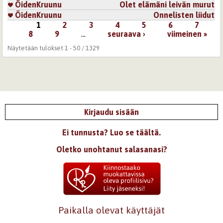
ÖidenKruunu
Olet elämäni leivän murut
ÖidenKruunu
Onnelisten liidut
1
2
3
4
5
6
7
Sivut
8
9
…
seuraava ›
viimeinen »
Näytetään tulokset 1 - 50 / 1329
Kirjaudu sisään
Ei tunnusta? Luo se täältä.
Oletko unohtanut salasanasi?
Paikalla olevat käyttäjät