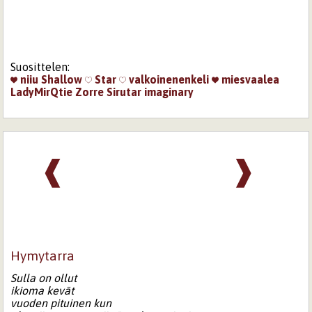
Suosittelen:
niiu
Shallow
Star
valkoinenenkeli
miesvaalea
LadyMirQtie
Zorre
Sirutar
imaginary
❰
❱
Hymytarra
Sulla on ollut
ikioma kevät
vuoden pituinen kun