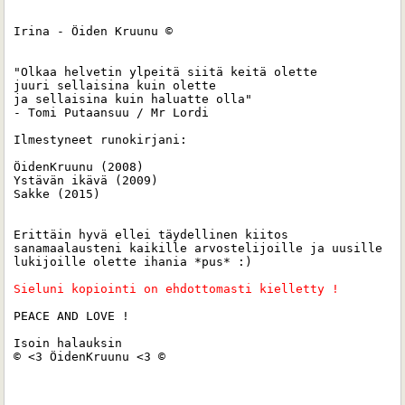
Irina - Öiden Kruunu ©

"Olkaa helvetin ylpeitä siitä keitä olette 

juuri sellaisina kuin olette 

ja sellaisina kuin haluatte olla"

- Tomi Putaansuu / Mr Lordi

Ilmestyneet runokirjani:

ÖidenKruunu (2008)

Ystävän ikävä (2009)

Sakke (2015) 

Erittäin hyvä ellei täydellinen kiitos 
sanamaalausteni kaikille arvostelijoille ja uusille 
lukijoille olette ihania *pus* :)

Sieluni kopiointi on ehdottomasti kielletty ! 
PEACE AND LOVE !

Isoin halauksin 

© <3 ÖidenKruunu <3 ©
