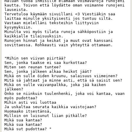
Haluan tuoda ihmisille elämään voimavaroja runojeni 
kautta. Toivon että löydätte oman voimanne runojeni 
lauseista. 

Tervetuloa käymään sivuillani <3 Viestiäkin saa 
laittaa minulle yksityisesti jos tuntuu siltä. 
Vastaan mielelläni teksteihin liittyviin 
kysymyksiin.

Minulta voi myös tilata runoja sähköpostiin ja 
kaikkialle tilaisuuksiin. 

Runojen hinnat ja keikat ja muut ovat kanssani 
sovittaessa. Rohkeasti vain yhteyttä ottamaan. 

"Mihin sen viivan piirtää?

Sen, jonka taakse ei saa kurkottaa?

Miten sen reunan tuntee?

Sen, jonka jälkeen alkaa heikot jäät?

Mikä on sulle öiden kruunu, salaisuus viimeinen?

Mitä sä jahtaat ja minne asti, että sä saisit sen?

Mikä on sulle vaivanpalkka, joka jää kaiken 
jälkeen?

Onko se niinkuin tuulenhenki, joka voi kantaa, vaan 
myös pudottaa?

Mihin asti voi luottaa

Ja uskaltaa seurata kaikkia vaistojaan?

Huomaako itsestänsä,

Milloin on luisunut liian pitkälle?

Mikä sua kantaa?

Mikä sua kantaa?

Mikä sut pudottaa? "
