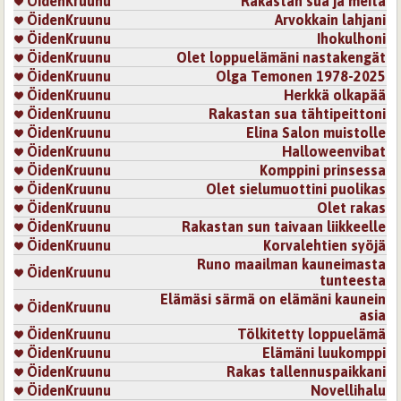
ÖidenKruunu
Rakastan sua ja meitä
ÖidenKruunu
Arvokkain lahjani
ÖidenKruunu
Ihokulhoni
ÖidenKruunu
Olet loppuelämäni nastakengät
ÖidenKruunu
Olga Temonen 1978-2025
ÖidenKruunu
Herkkä olkapää
ÖidenKruunu
Rakastan sua tähtipeittoni
ÖidenKruunu
Elina Salon muistolle
ÖidenKruunu
Halloweenvibat
ÖidenKruunu
Komppini prinsessa
ÖidenKruunu
Olet sielumuottini puolikas
ÖidenKruunu
Olet rakas
ÖidenKruunu
Rakastan sun taivaan liikkeelle
ÖidenKruunu
Korvalehtien syöjä
Runo maailman kauneimasta
ÖidenKruunu
tunteesta
Elämäsi särmä on elämäni kaunein
ÖidenKruunu
asia
ÖidenKruunu
Tölkitetty loppuelämä
ÖidenKruunu
Elämäni luukomppi
ÖidenKruunu
Rakas tallennuspaikkani
ÖidenKruunu
Novellihalu