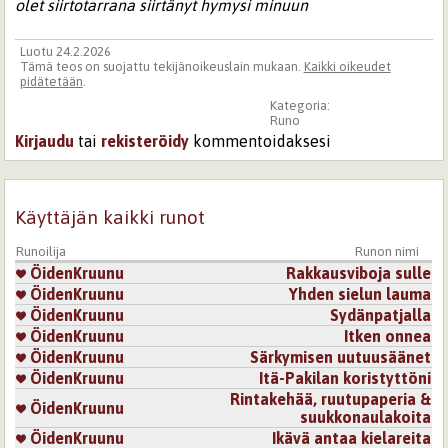
olet siirtotarrana siirtänyt hymysi minuun
Luotu 24.2.2026
Tämä teos on suojattu tekijänoikeuslain mukaan.
Kaikki oikeudet
pidätetään
.
Kategoria:
Runo
Kirjaudu
tai
rekisteröidy
kommentoidaksesi
Käyttäjän kaikki runot
Runoilija
Runon nimi
ÖidenKruunu
Rakkausviboja sulle
ÖidenKruunu
Yhden sielun lauma
ÖidenKruunu
Sydänpatjalla
ÖidenKruunu
Itken onnea
ÖidenKruunu
Särkymisen uutuusäänet
ÖidenKruunu
Itä-Pakilan koristyttöni
Rintakehää, ruutupaperia &
ÖidenKruunu
suukkonaulakoita
ÖidenKruunu
Ikävä antaa kielareita