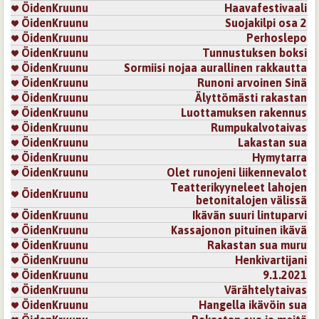
ÖidenKruunu
Haavafestivaali
ÖidenKruunu
Suojakilpi osa 2
ÖidenKruunu
Perhoslepo
ÖidenKruunu
Tunnustuksen boksi
ÖidenKruunu
Sormiisi nojaa aurallinen rakkautta
ÖidenKruunu
Runoni arvoinen Sinä
ÖidenKruunu
Älyttömästi rakastan
ÖidenKruunu
Luottamuksen rakennus
ÖidenKruunu
Rumpukalvotaivas
ÖidenKruunu
Lakastan sua
ÖidenKruunu
Hymytarra
ÖidenKruunu
Olet runojeni liikennevalot
Teatterikyyneleet lahojen
ÖidenKruunu
betonitalojen välissä
ÖidenKruunu
Ikävän suuri lintuparvi
ÖidenKruunu
Kassajonon pituinen ikävä
ÖidenKruunu
Rakastan sua muru
ÖidenKruunu
Henkivartijani
ÖidenKruunu
9.1.2021
ÖidenKruunu
Värähtelytaivas
ÖidenKruunu
Hangella ikävöin sua