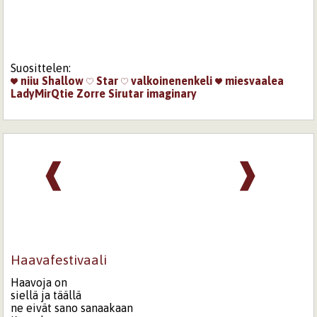
Suosittelen:
niiu
Shallow
Star
valkoinenenkeli
miesvaalea
LadyMirQtie
Zorre
Sirutar
imaginary
❰
❱
Haavafestivaali
Haavoja on
siellä ja täällä
ne eivät sano sanaakaan