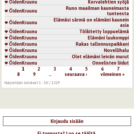
ÖidenKruunu
Korvalehtien syöjä
Runo maailman kauneimasta
ÖidenKruunu
tunteesta
Elämäsi särmä on elämäni kaunein
ÖidenKruunu
asia
ÖidenKruunu
Tölkitetty loppuelämä
ÖidenKruunu
Elämäni luukomppi
ÖidenKruunu
Rakas tallennuspaikkani
ÖidenKruunu
Novellihalu
ÖidenKruunu
Olet elämäni leivän murut
ÖidenKruunu
Onnelisten liidut
1
2
3
4
5
6
7
Sivut
8
9
…
seuraava ›
viimeinen »
Näytetään tulokset 1 - 50 / 1329
Kirjaudu sisään
Ei tunnusta? Luo se täältä.