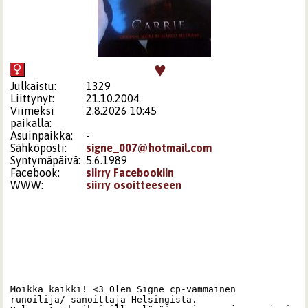
♥
Julkaistu:
1329
Liittynyt:
21.10.2004
Viimeksi
2.8.2026 10:45
paikalla:
Asuinpaikka:
-
Sähköposti:
signe_007@hotmail.com
Syntymäpäivä:
5.6.1989
Facebook:
siirry Facebookiin
WWW:
siirry osoitteeseen
Moikka kaikki! <3 Olen Signe cp-vammainen 
runoilija/ sanoittaja Helsingistä. 
