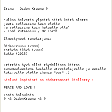
Irina - Öiden Kruunu ©

"Olkaa helvetin ylpeitä siitä keitä olette 

juuri sellaisina kuin olette 

ja sellaisina kuin haluatte olla"

- Tomi Putaansuu / Mr Lordi

Ilmestyneet runokirjani:

ÖidenKruunu (2008)

Ystävän ikävä (2009)

Sakke (2015) 

Erittäin hyvä ellei täydellinen kiitos 
sanamaalausteni kaikille arvostelijoille ja uusille 
lukijoille olette ihania *pus* :)

Sieluni kopiointi on ehdottomasti kielletty ! 
PEACE AND LOVE !

Isoin halauksin 

© <3 ÖidenKruunu <3 ©
