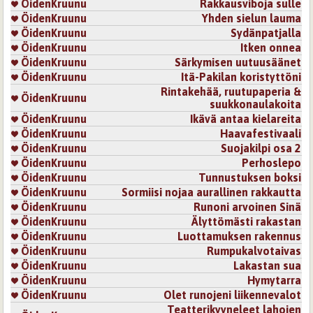
ÖidenKruunu
Rakkausviboja sulle
ÖidenKruunu
Yhden sielun lauma
ÖidenKruunu
Sydänpatjalla
ÖidenKruunu
Itken onnea
ÖidenKruunu
Särkymisen uutuusäänet
ÖidenKruunu
Itä-Pakilan koristyttöni
Rintakehää, ruutupaperia &
ÖidenKruunu
suukkonaulakoita
ÖidenKruunu
Ikävä antaa kielareita
ÖidenKruunu
Haavafestivaali
ÖidenKruunu
Suojakilpi osa 2
ÖidenKruunu
Perhoslepo
ÖidenKruunu
Tunnustuksen boksi
ÖidenKruunu
Sormiisi nojaa aurallinen rakkautta
ÖidenKruunu
Runoni arvoinen Sinä
ÖidenKruunu
Älyttömästi rakastan
ÖidenKruunu
Luottamuksen rakennus
ÖidenKruunu
Rumpukalvotaivas
ÖidenKruunu
Lakastan sua
ÖidenKruunu
Hymytarra
ÖidenKruunu
Olet runojeni liikennevalot
Teatterikyyneleet lahojen