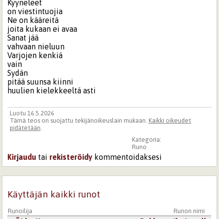
Kyyneleet
on viestintuojia
Ne on kääreitä
joita kukaan ei avaa
Sanat jää
vahvaan nieluun
Varjojen kenkiä
vain
Sydän
pitää suunsa kiinni
huulien kielekkeeltä asti
Luotu 16.5.2026
Tämä teos on suojattu tekijänoikeuslain mukaan.
Kaikki oikeudet
pidätetään
.
Kategoria:
Runo
Kirjaudu
tai
rekisteröidy
kommentoidaksesi
Käyttäjän kaikki runot
Runoilija
Runon nimi