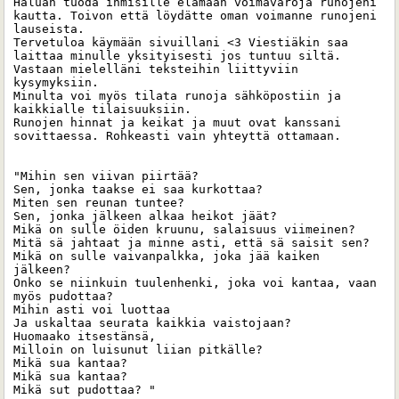
Haluan tuoda ihmisille elämään voimavaroja runojeni 
kautta. Toivon että löydätte oman voimanne runojeni 
lauseista. 

Tervetuloa käymään sivuillani <3 Viestiäkin saa 
laittaa minulle yksityisesti jos tuntuu siltä. 
Vastaan mielelläni teksteihin liittyviin 
kysymyksiin.

Minulta voi myös tilata runoja sähköpostiin ja 
kaikkialle tilaisuuksiin. 

Runojen hinnat ja keikat ja muut ovat kanssani 
sovittaessa. Rohkeasti vain yhteyttä ottamaan. 

"Mihin sen viivan piirtää?

Sen, jonka taakse ei saa kurkottaa?

Miten sen reunan tuntee?

Sen, jonka jälkeen alkaa heikot jäät?

Mikä on sulle öiden kruunu, salaisuus viimeinen?

Mitä sä jahtaat ja minne asti, että sä saisit sen?

Mikä on sulle vaivanpalkka, joka jää kaiken 
jälkeen?

Onko se niinkuin tuulenhenki, joka voi kantaa, vaan 
myös pudottaa?

Mihin asti voi luottaa

Ja uskaltaa seurata kaikkia vaistojaan?

Huomaako itsestänsä,

Milloin on luisunut liian pitkälle?

Mikä sua kantaa?

Mikä sua kantaa?

Mikä sut pudottaa? "
