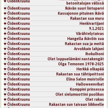
ÖidenKruunu
betonitalojen välissä
ÖidenKruunu
Ikävän suuri lintuparvi
ÖidenKruunu
Kassajonon pituinen ikävä
ÖidenKruunu
Rakastan sua muru
ÖidenKruunu
Henkivartijani
ÖidenKruunu
9.1.2021
ÖidenKruunu
Värähtelytaivas
ÖidenKruunu
Hangella ikävöin sua
ÖidenKruunu
Rakastan sua ja meitä
ÖidenKruunu
Arvokkain lahjani
ÖidenKruunu
Ihokulhoni
ÖidenKruunu
Olet loppuelämäni nastakengät
ÖidenKruunu
Olga Temonen 1978-2025
ÖidenKruunu
Herkkä olkapää
ÖidenKruunu
Rakastan sua tähtipeittoni
ÖidenKruunu
Elina Salon muistolle
ÖidenKruunu
Halloweenvibat
ÖidenKruunu
Komppini prinsessa
ÖidenKruunu
Olet sielumuottini puolikas
ÖidenKruunu
Olet rakas
ÖidenKruunu
Rakastan sun taivaan liikkeelle