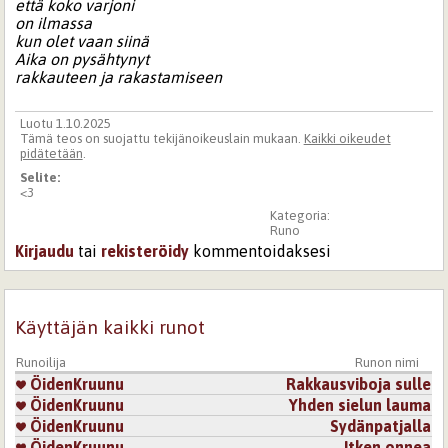
että koko varjoni
on ilmassa
kun olet vaan siinä
Aika on pysähtynyt
rakkauteen ja rakastamiseen
Luotu 1.10.2025
Tämä teos on suojattu tekijänoikeuslain mukaan.
Kaikki oikeudet
pidätetään
.
Selite:
<3
Kategoria:
Runo
Kirjaudu
tai
rekisteröidy
kommentoidaksesi
Käyttäjän kaikki runot
Runoilija
Runon nimi
ÖidenKruunu
Rakkausviboja sulle
ÖidenKruunu
Yhden sielun lauma
ÖidenKruunu
Sydänpatjalla
ÖidenKruunu
Itken onnea