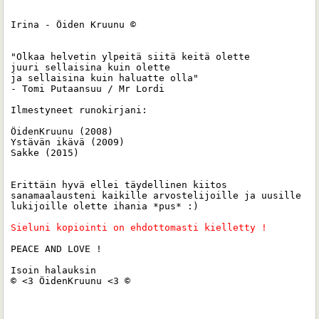
Irina - Öiden Kruunu ©

"Olkaa helvetin ylpeitä siitä keitä olette 

juuri sellaisina kuin olette 

ja sellaisina kuin haluatte olla"

- Tomi Putaansuu / Mr Lordi

Ilmestyneet runokirjani:

ÖidenKruunu (2008)

Ystävän ikävä (2009)

Sakke (2015) 

Erittäin hyvä ellei täydellinen kiitos 
sanamaalausteni kaikille arvostelijoille ja uusille 
lukijoille olette ihania *pus* :)

Sieluni kopiointi on ehdottomasti kielletty ! 
PEACE AND LOVE !

Isoin halauksin 

© <3 ÖidenKruunu <3 ©
