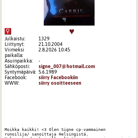
♥
Julkaistu:
1329
Liittynyt:
21.10.2004
Viimeksi
2.8.2026 10:45
paikalla:
Asuinpaikka:
-
Sähköposti:
signe_007@hotmail.com
Syntymäpäivä:
5.6.1989
Facebook:
siirry Facebookiin
WWW:
siirry osoitteeseen
Moikka kaikki! <3 Olen Signe cp-vammainen 
runoilija/ sanoittaja Helsingistä. 
