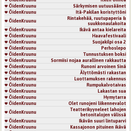
ÖidenKruunu
Särkymisen uutuusäänet
ÖidenKruunu
Itä-Pakilan koristyttöni
Rintakehää, ruutupaperia &
ÖidenKruunu
suukkonaulakoita
ÖidenKruunu
Ikävä antaa kielareita
ÖidenKruunu
Haavafestivaali
ÖidenKruunu
Suojakilpi osa 2
ÖidenKruunu
Perhoslepo
ÖidenKruunu
Tunnustuksen boksi
ÖidenKruunu
Sormiisi nojaa aurallinen rakkautta
ÖidenKruunu
Runoni arvoinen Sinä
ÖidenKruunu
Älyttömästi rakastan
ÖidenKruunu
Luottamuksen rakennus
ÖidenKruunu
Rumpukalvotaivas
ÖidenKruunu
Lakastan sua
ÖidenKruunu
Hymytarra
ÖidenKruunu
Olet runojeni liikennevalot
Teatterikyyneleet lahojen
ÖidenKruunu
betonitalojen välissä
ÖidenKruunu
Ikävän suuri lintuparvi
ÖidenKruunu
Kassajonon pituinen ikävä