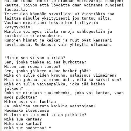
Haluan tuoda ihmisille elämään voimavaroja runojeni 
kautta. Toivon että löydätte oman voimanne runojeni 
lauseista. 

Tervetuloa käymään sivuillani <3 Viestiäkin saa 
laittaa minulle yksityisesti jos tuntuu siltä. 
Vastaan mielelläni teksteihin liittyviin 
kysymyksiin.

Minulta voi myös tilata runoja sähköpostiin ja 
kaikkialle tilaisuuksiin. 

Runojen hinnat ja keikat ja muut ovat kanssani 
sovittaessa. Rohkeasti vain yhteyttä ottamaan. 

"Mihin sen viivan piirtää?

Sen, jonka taakse ei saa kurkottaa?

Miten sen reunan tuntee?

Sen, jonka jälkeen alkaa heikot jäät?

Mikä on sulle öiden kruunu, salaisuus viimeinen?

Mitä sä jahtaat ja minne asti, että sä saisit sen?

Mikä on sulle vaivanpalkka, joka jää kaiken 
jälkeen?

Onko se niinkuin tuulenhenki, joka voi kantaa, vaan 
myös pudottaa?

Mihin asti voi luottaa

Ja uskaltaa seurata kaikkia vaistojaan?

Huomaako itsestänsä,

Milloin on luisunut liian pitkälle?

Mikä sua kantaa?

Mikä sua kantaa?

Mikä sut pudottaa? "
