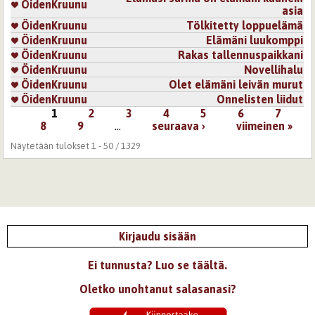
ÖidenKruunu
asia
ÖidenKruunu
Tölkitetty loppuelämä
ÖidenKruunu
Elämäni luukomppi
ÖidenKruunu
Rakas tallennuspaikkani
ÖidenKruunu
Novellihalu
ÖidenKruunu
Olet elämäni leivän murut
ÖidenKruunu
Onnelisten liidut
1
2
3
4
5
6
7
Sivut
8
9
…
seuraava ›
viimeinen »
Näytetään tulokset 1 - 50 / 1329
Kirjaudu sisään
Ei tunnusta? Luo se täältä.
Oletko unohtanut salasanasi?