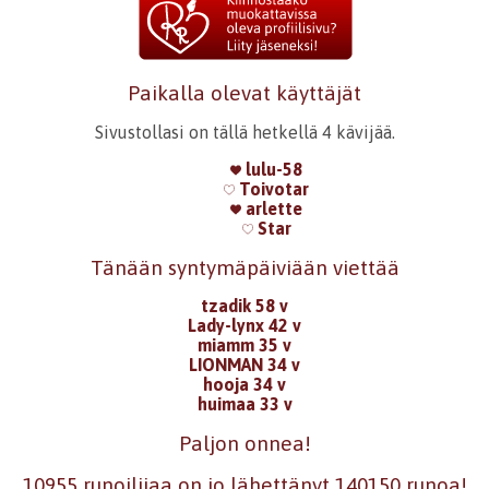
Paikalla olevat käyttäjät
Sivustollasi on tällä hetkellä 4 kävijää.
lulu-58
Toivotar
arlette
Star
Tänään syntymäpäiviään viettää
tzadik 58 v
Lady-lynx 42 v
miamm 35 v
LIONMAN 34 v
hooja 34 v
huimaa 33 v
Paljon onnea!
10955 runoilijaa on jo lähettänyt 140150 runoa!