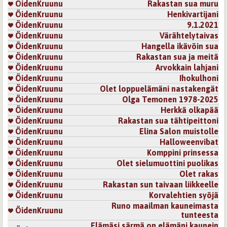
ÖidenKruunu
Rakastan sua muru
ÖidenKruunu
Henkivartijani
ÖidenKruunu
9.1.2021
ÖidenKruunu
Värähtelytaivas
ÖidenKruunu
Hangella ikävöin sua
ÖidenKruunu
Rakastan sua ja meitä
ÖidenKruunu
Arvokkain lahjani
ÖidenKruunu
Ihokulhoni
ÖidenKruunu
Olet loppuelämäni nastakengät
ÖidenKruunu
Olga Temonen 1978-2025
ÖidenKruunu
Herkkä olkapää
ÖidenKruunu
Rakastan sua tähtipeittoni
ÖidenKruunu
Elina Salon muistolle
ÖidenKruunu
Halloweenvibat
ÖidenKruunu
Komppini prinsessa
ÖidenKruunu
Olet sielumuottini puolikas
ÖidenKruunu
Olet rakas
ÖidenKruunu
Rakastan sun taivaan liikkeelle
ÖidenKruunu
Korvalehtien syöjä
Runo maailman kauneimasta
ÖidenKruunu
tunteesta
Elämäsi särmä on elämäni kaunein