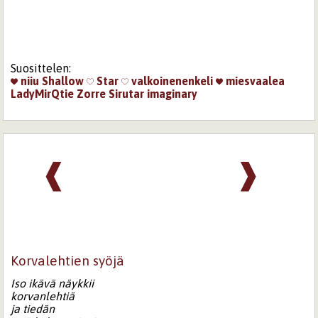
Suosittelen:
niiu
Shallow
Star
valkoinenenkeli
miesvaalea
LadyMirQtie
Zorre
Sirutar
imaginary
❰
❱
Korvalehtien syöjä
Iso ikävä näykkii
korvanlehtiä
ja tiedän