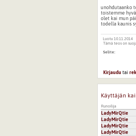
unohdutaanko t
toistemme hyvä
olet kai mun pä
todella kaunis s
Luotu 10.11.2014
Tämä teos on suoja
Selite:
Kirjaudu
tai
re
Käyttäjän kai
Runoilija
LadyMirQtie
LadyMirQtie
LadyMirQtie
LadyMirQtie