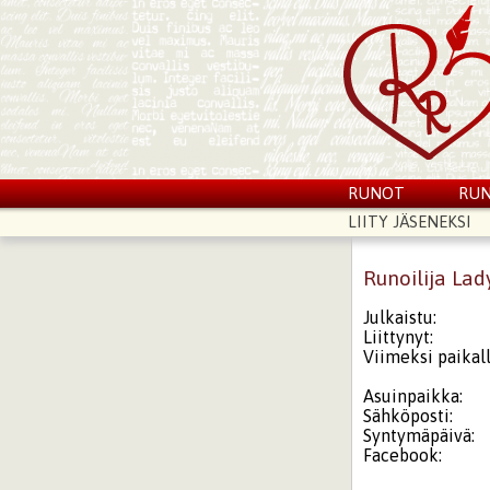
RUNOT
RUN
LIITY JÄSENEKSI
Runoilija Lad
Julkaistu:
Liittynyt:
Viimeksi paikall
Asuinpaikka:
Sähköposti:
Syntymäpäivä:
Facebook: