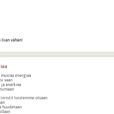
a liian vähän!
giaa
 mustaa energiaa
ksi saan
 ja anarkiaa
ltumaan
rinristit toistemme otsaan
aan
ja huudetaan
ollaan