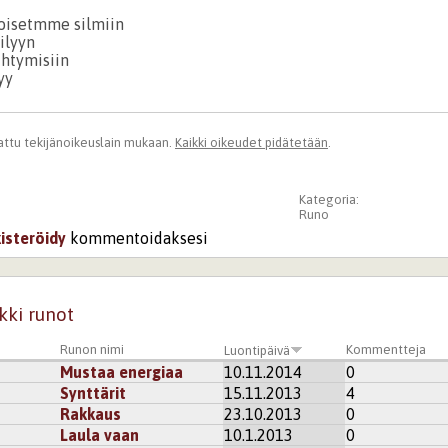
oisetmme silmiin
ilyyn
ihtymisiin
yy
ttu tekijänoikeuslain mukaan.
Kaikki oikeudet pidätetään
.
Kategoria:
Runo
kisteröidy
kommentoidaksesi
kki runot
Runon nimi
Kommentteja
Luontipäivä
Mustaa energiaa
10.11.2014
0
Synttärit
15.11.2013
4
Rakkaus
23.10.2013
0
Laula vaan
10.1.2013
0