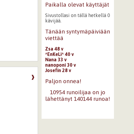
Paikalla olevat käyttäjät
Sivustollasi on tällä hetkellä 0
kävijää.
Tänään syntymäpäiviään
viettää
Zsa 48 v
^EnKeLi^ 40 v
Nana 33 v
nanoponi 30 v
Josefín 28 v
❱
Paljon onnea!
10954 runoilijaa on jo
lähettänyt 140144 runoa!