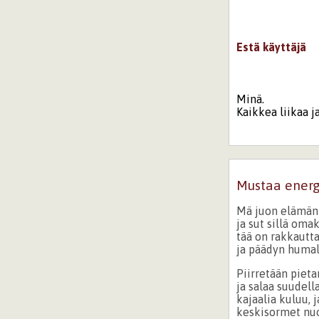
Estä käyttäjä
Minä.
Kaikkea liikaa j
Mustaa ener
Mä juon elämän
ja sut sillä oma
tää on rakkautta
ja päädyn huma
Piirretään pieta
ja salaa suudell
kajaalia kuluu, 
keskisormet nu