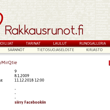
OILIJAT
TARINAT
LAULUT
RUNOGALLERIA
SÄÄNNÖT
TIETOSUOJASELOSTE
KIRJASTO
yMirQtie
9
8.1.2009
a:
11.12.2018 12:00
-
-
-
siirry Facebookiin