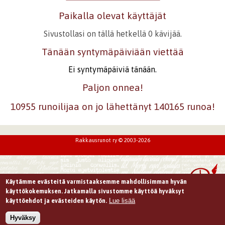
Paikalla olevat käyttäjät
Sivustollasi on tällä hetkellä 0 kävijää.
Tänään syntymäpäiviään viettää
Ei syntymäpäiviä tänään.
Paljon onnea!
10955 runoilijaa on jo lähettänyt 140165 runoa!
Rakkausrunot ry © 2003-2026
Käytämme evästeitä varmistaaksemme mahdollisimman hyvän
käyttökokemuksen. Jatkamalla sivustomme käyttöä hyväksyt
Lue lisää
käyttöehdot ja evästeiden käytön.
Hyväksy