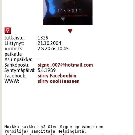
♥
Julkaistu:
1329
Liittynyt:
21.10.2004
Viimeksi
2.8.2026 10:45
paikalla:
Asuinpaikka:
-
Sähköposti:
signe_007@hotmail.com
Syntymäpäivä:
5.6.1989
Facebook:
siirry Facebookiin
WWW:
siirry osoitteeseen
Moikka kaikki! <3 Olen Signe cp-vammainen 
runoilija/ sanoittaja Helsingistä. 
