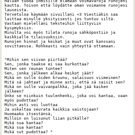
Haluan tuoda ihmisille elämään voimavaroja runojeni 
kautta. Toivon että löydätte oman voimanne runojeni 
lauseista. 

Tervetuloa käymään sivuillani <3 Viestiäkin saa 
laittaa minulle yksityisesti jos tuntuu siltä. 
Vastaan mielelläni teksteihin liittyviin 
kysymyksiin.

Minulta voi myös tilata runoja sähköpostiin ja 
kaikkialle tilaisuuksiin. 

Runojen hinnat ja keikat ja muut ovat kanssani 
sovittaessa. Rohkeasti vain yhteyttä ottamaan. 

"Mihin sen viivan piirtää?

Sen, jonka taakse ei saa kurkottaa?

Miten sen reunan tuntee?

Sen, jonka jälkeen alkaa heikot jäät?

Mikä on sulle öiden kruunu, salaisuus viimeinen?

Mitä sä jahtaat ja minne asti, että sä saisit sen?

Mikä on sulle vaivanpalkka, joka jää kaiken 
jälkeen?

Onko se niinkuin tuulenhenki, joka voi kantaa, vaan 
myös pudottaa?

Mihin asti voi luottaa

Ja uskaltaa seurata kaikkia vaistojaan?

Huomaako itsestänsä,

Milloin on luisunut liian pitkälle?

Mikä sua kantaa?

Mikä sua kantaa?

Mikä sut pudottaa? "
