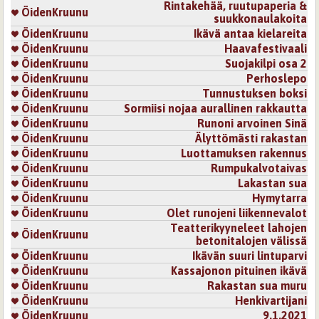
Rintakehää, ruutupaperia &
ÖidenKruunu
suukkonaulakoita
ÖidenKruunu
Ikävä antaa kielareita
ÖidenKruunu
Haavafestivaali
ÖidenKruunu
Suojakilpi osa 2
ÖidenKruunu
Perhoslepo
ÖidenKruunu
Tunnustuksen boksi
ÖidenKruunu
Sormiisi nojaa aurallinen rakkautta
ÖidenKruunu
Runoni arvoinen Sinä
ÖidenKruunu
Älyttömästi rakastan
ÖidenKruunu
Luottamuksen rakennus
ÖidenKruunu
Rumpukalvotaivas
ÖidenKruunu
Lakastan sua
ÖidenKruunu
Hymytarra
ÖidenKruunu
Olet runojeni liikennevalot
Teatterikyyneleet lahojen
ÖidenKruunu
betonitalojen välissä
ÖidenKruunu
Ikävän suuri lintuparvi
ÖidenKruunu
Kassajonon pituinen ikävä
ÖidenKruunu
Rakastan sua muru
ÖidenKruunu
Henkivartijani
ÖidenKruunu
9.1.2021