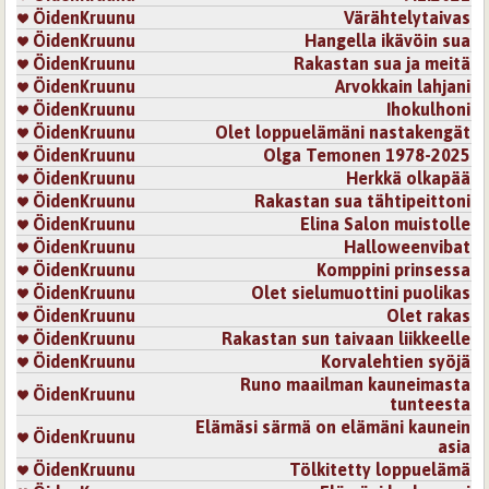
ÖidenKruunu
Värähtelytaivas
ÖidenKruunu
Hangella ikävöin sua
ÖidenKruunu
Rakastan sua ja meitä
ÖidenKruunu
Arvokkain lahjani
ÖidenKruunu
Ihokulhoni
ÖidenKruunu
Olet loppuelämäni nastakengät
ÖidenKruunu
Olga Temonen 1978-2025
ÖidenKruunu
Herkkä olkapää
ÖidenKruunu
Rakastan sua tähtipeittoni
ÖidenKruunu
Elina Salon muistolle
ÖidenKruunu
Halloweenvibat
ÖidenKruunu
Komppini prinsessa
ÖidenKruunu
Olet sielumuottini puolikas
ÖidenKruunu
Olet rakas
ÖidenKruunu
Rakastan sun taivaan liikkeelle
ÖidenKruunu
Korvalehtien syöjä
Runo maailman kauneimasta
ÖidenKruunu
tunteesta
Elämäsi särmä on elämäni kaunein
ÖidenKruunu
asia
ÖidenKruunu
Tölkitetty loppuelämä