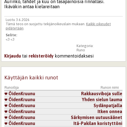
Aurinko, tähdet ja kuu on tasapainoisia rinnallasi.
Ikäväkin antaa kielareitaan
Luotu 3.6.2026
Tämä teos on suojattu tekijänoikeuslain mukaan.
Kaikki oikeudet
pidätetään
.
Selite:
<3 <3
Kategoria:
Runo
Kirjaudu
tai
rekisteröidy
kommentoidaksesi
Käyttäjän kaikki runot
Runoilija
Runon nimi
ÖidenKruunu
Rakkausviboja sulle
ÖidenKruunu
Yhden sielun lauma
ÖidenKruunu
Sydänpatjalla
ÖidenKruunu
Itken onnea
ÖidenKruunu
Särkymisen uutuusäänet
ÖidenKruunu
Itä-Pakilan koristyttöni