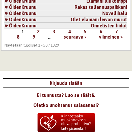
ÖidenKruunu
Elämäni luukomppi
ÖidenKruunu
Rakas tallennuspaikkani
ÖidenKruunu
Novellihalu
ÖidenKruunu
Olet elämäni leivän murut
ÖidenKruunu
Onnelisten liidut
1
2
3
4
5
6
7
Sivut
8
9
…
seuraava ›
viimeinen »
Näytetään tulokset 1 - 50 / 1329
Kirjaudu sisään
Ei tunnusta? Luo se täältä.
Oletko unohtanut salasanasi?