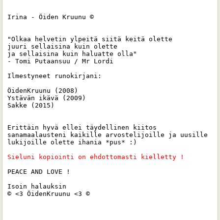
Irina - Öiden Kruunu ©

"Olkaa helvetin ylpeitä siitä keitä olette 

juuri sellaisina kuin olette 

ja sellaisina kuin haluatte olla"

- Tomi Putaansuu / Mr Lordi

Ilmestyneet runokirjani:

ÖidenKruunu (2008)

Ystävän ikävä (2009)

Sakke (2015) 

Erittäin hyvä ellei täydellinen kiitos 
sanamaalausteni kaikille arvostelijoille ja uusille 
lukijoille olette ihania *pus* :)

Sieluni kopiointi on ehdottomasti kielletty ! 
PEACE AND LOVE !

Isoin halauksin 

© <3 ÖidenKruunu <3 ©
