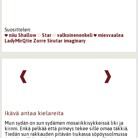
Suosittelen:
niiu
Shallow
Star
valkoinenenkeli
miesvaalea
LadyMirQtie
Zorre
Sirutar
imaginary
❰
❱
Ikävä antaa kielareita
Mun sydän on sun sydämen mosaiikkisykkeissä liki ja
kiinni. Enkä pelkää että pimeys tekee sille omaa täkkiä.
Tiedän sun rakkauden pitävän tiukassa söpöyssolmussa