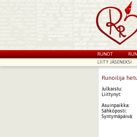
RUNOT
RUN
LIITY JÄSENEKSI
Runoilija het
Julkaistu:
Liittynyt:
Asuinpaikka:
Sähköposti:
Syntymäpäivä: