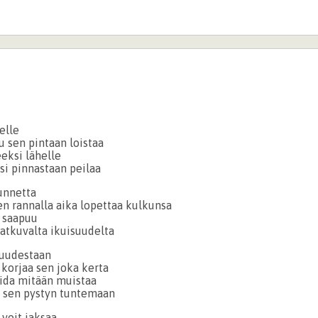
elle
u sen pintaan loistaa
eksi lähelle
si pinnastaan peilaa
tunnetta
en rannalla aika lopettaa kulkunsa
 saapuu
jatkuvalta ikuisuudelta
 uudestaan
korjaa sen joka kerta
aida mitään muistaa
ä sen pystyn tuntemaan
 voit jaksaa