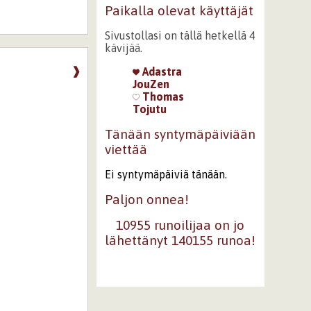
Paikalla olevat käyttäjät
Sivustollasi on tällä hetkellä 4
kävijää.
❱
Adastra
JouZen
Thomas
Tojutu
Tänään syntymäpäiviään
viettää
Ei syntymäpäiviä tänään.
Paljon onnea!
10955 runoilijaa on jo
lähettänyt 140155 runoa!