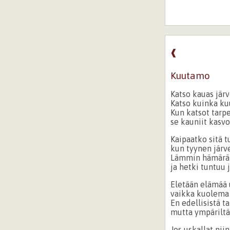
❰
Kuutamo
Katso kauas järv
Katso kuinka ku
Kun katsot tarpe
se kauniit kasvo
Kaipaatko sitä 
kun tyynen järv
Lämmin hämärä
ja hetki tuntuu 
Eletään elämää
vaikka kuolema 
En edellisistä t
mutta ympärilt
Jos uskallat niin