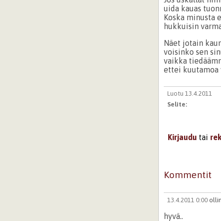
uida kauas tuon
Koska minusta e
hukkuisin varm
Näet jotain kaun
voisinko sen si
vaikka tiedääm
ettei kuutamoa 
Luotu 13.4.2011
Selite:
Kirjaudu
tai
re
Kommentit
13.4.2011 0:00
olli
hyvä..