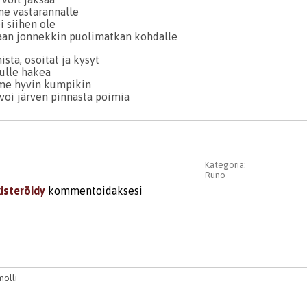
ne vastarannalle
i siihen ole
aan jonnekkin puolimatkan kohdalle
ista, osoitat ja kysyt
nulle hakea
me hyvin kumpikin
voi järven pinnasta poimia
Kategoria:
Runo
kisteröidy
kommentoidaksesi
molli