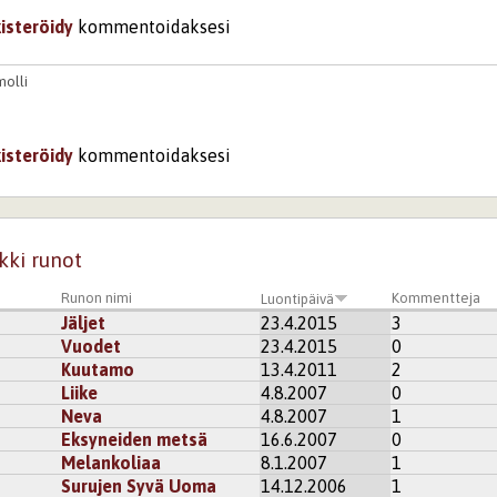
kisteröidy
kommentoidaksesi
molli
kisteröidy
kommentoidaksesi
kki runot
Runon nimi
Kommentteja
Luontipäivä
Jäljet
23.4.2015
3
Vuodet
23.4.2015
0
Kuutamo
13.4.2011
2
Liike
4.8.2007
0
Neva
4.8.2007
1
Eksyneiden metsä
16.6.2007
0
Melankoliaa
8.1.2007
1
Surujen Syvä Uoma
14.12.2006
1