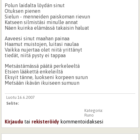
Polun laidalta löydän sinut
Otuksen pienen
Sielun - menneiden paiskoman rievun
Katseen silmistäsi minulle annat
Näen kuinka elämässä takaisin haluat
Aaveesi sinut maahan painaa
Haamut muistojen, luitasi naulaa
Vaikka nujertaa olet niitä yrittänyt
tiedät, niitä pysty ei tappaa
Metsästämässä päätä perkeleeltä
Etsien lääkettä enkeleiltä
Eksyit tänne, luokseni korpeen surun
Metsään ikävän ikuiseen sumuun
Luotu 16.6.2007
Selite:
Kategoria:
Runo
Kirjaudu
tai
rekisteröidy
kommentoidaksesi