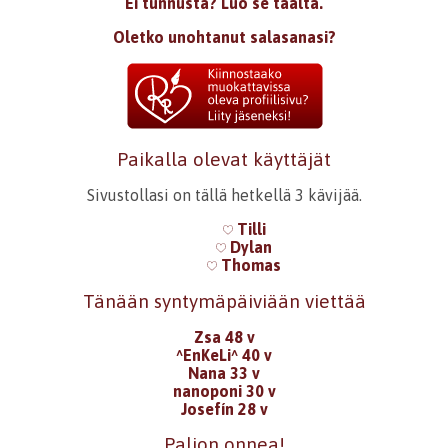
Ei tunnusta? Luo se täältä.
Oletko unohtanut salasanasi?
Paikalla olevat käyttäjät
Sivustollasi on tällä hetkellä 3 kävijää.
Tilli
Dylan
Thomas
Tänään syntymäpäiviään viettää
Zsa 48 v
^EnKeLi^ 40 v
Nana 33 v
nanoponi 30 v
Josefín 28 v
Paljon onnea!