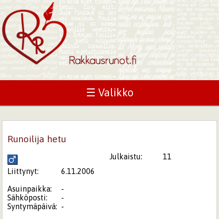
☰ Valikko
Runoilija hetu
Julkaistu:
11
Liittynyt:
6.11.2006
Asuinpaikka:
-
Sähköposti:
-
Syntymäpäivä:
-