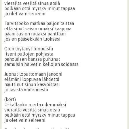
vierailta vesiltä sinua etsiä
pelkään että myrsky minut tappaa
ja olet vain seireeni
Tarvitseeko matkaa paljon taittaa
että sinut saisin omaksi kaappaa
pääni susien ruuaksi panttaan
jos en pääsekkään luoksesi
Olen löytänyt tuopeista
itseni pullojen pohjasta
paholaisen kanssa puhunut
aamuisin helvetin kellojen soidessa
Juonut loputtomaan janooni
elämäni loppuvaa lähdettä
nauttinut sinun kasvoistasi
jo lasista viidennestä
(kert)
Uskallanko merta edemmäksi
vierailta vesiltä sinua etsiä
pelkään että myrsky minut tappaa
ja olet vain seireeni