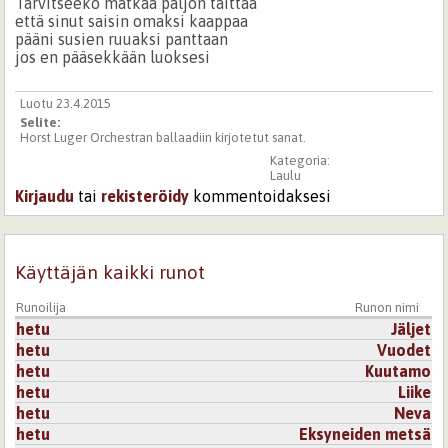
Tarvitseeko matkaa paljon taittaa
että sinut saisin omaksi kaappaa
pääni susien ruuaksi panttaan
jos en pääsekkään luoksesi
Luotu 23.4.2015
Selite:
Horst Luger Orchestran ballaadiin kirjotetut sanat.
Kategoria:
Laulu
Kirjaudu
tai
rekisteröidy
kommentoidaksesi
Käyttäjän kaikki runot
Runoilija
Runon nimi
hetu
Jäljet
hetu
Vuodet
hetu
Kuutamo
hetu
Liike
hetu
Neva
hetu
Eksyneiden metsä