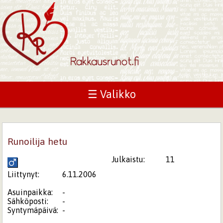
☰ Valikko
Runoilija hetu
Julkaistu:
11
Liittynyt:
6.11.2006
Asuinpaikka:
-
Sähköposti:
-
Syntymäpäivä:
-