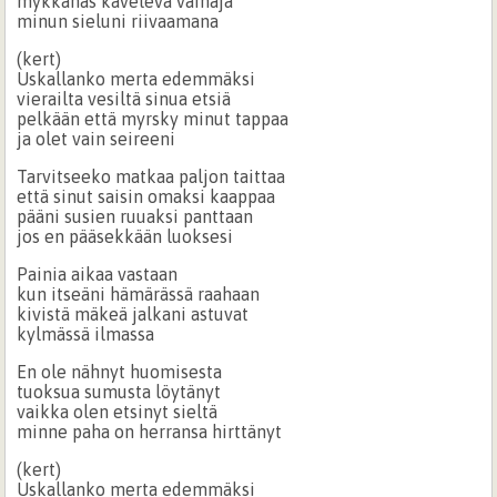
mykkänäs kävelevä vainaja
minun sieluni riivaamana
(kert)
Uskallanko merta edemmäksi
vierailta vesiltä sinua etsiä
pelkään että myrsky minut tappaa
ja olet vain seireeni
Tarvitseeko matkaa paljon taittaa
että sinut saisin omaksi kaappaa
pääni susien ruuaksi panttaan
jos en pääsekkään luoksesi
Painia aikaa vastaan
kun itseäni hämärässä raahaan
kivistä mäkeä jalkani astuvat
kylmässä ilmassa
En ole nähnyt huomisesta
tuoksua sumusta löytänyt
vaikka olen etsinyt sieltä
minne paha on herransa hirttänyt
(kert)
Uskallanko merta edemmäksi