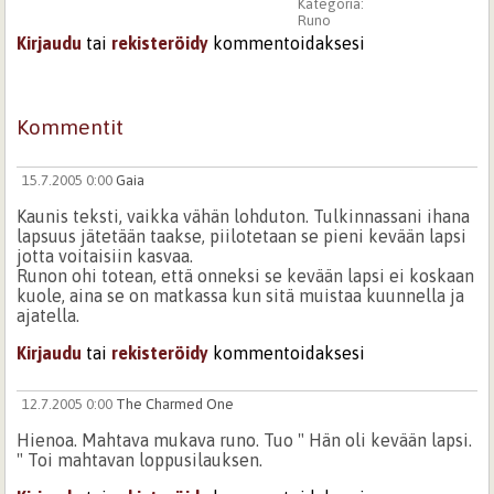
Kategoria:
Runo
Kirjaudu
tai
rekisteröidy
kommentoidaksesi
Kommentit
15.7.2005 0:00
Gaia
Kaunis teksti, vaikka vähän lohduton. Tulkinnassani ihana
lapsuus jätetään taakse, piilotetaan se pieni kevään lapsi
jotta voitaisiin kasvaa.
Runon ohi totean, että onneksi se kevään lapsi ei koskaan
kuole, aina se on matkassa kun sitä muistaa kuunnella ja
ajatella.
Kirjaudu
tai
rekisteröidy
kommentoidaksesi
12.7.2005 0:00
The Charmed One
Hienoa. Mahtava mukava runo. Tuo " Hän oli kevään lapsi.
" Toi mahtavan loppusilauksen.