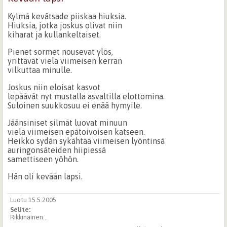
Kylmä kevätsade piiskaa hiuksia.
Hiuksia, jotka joskus olivat niin
kiharat ja kullankeltaiset.
Pienet sormet nousevat ylös,
yrittävät vielä viimeisen kerran
vilkuttaa minulle.
Joskus niin eloisat kasvot
lepäävät nyt mustalla asvaltilla elottomina.
Suloinen suukkosuu ei enää hymyile.
Jäänsiniset silmät luovat minuun
vielä viimeisen epätoivoisen katseen.
Heikko sydän sykähtää viimeisen lyöntinsä
auringonsäteiden hiipiessä
samettiseen yöhön.
Hän oli kevään lapsi.
Luotu 15.5.2005
Selite:
Rikkinäinen...