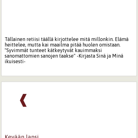
Tällainen retiisi täällä kirjottelee mitä millonkin. Elämä
heittelee, mutta kai maailma pitää huolen omistaan.
"Syvimmät tunteet kätkeytyvät kauimmaksi
sanomattomien sanojen taakse" -Kirjasta Sinä ja Minä
ikuisesti-
❰
Kevään lapsi