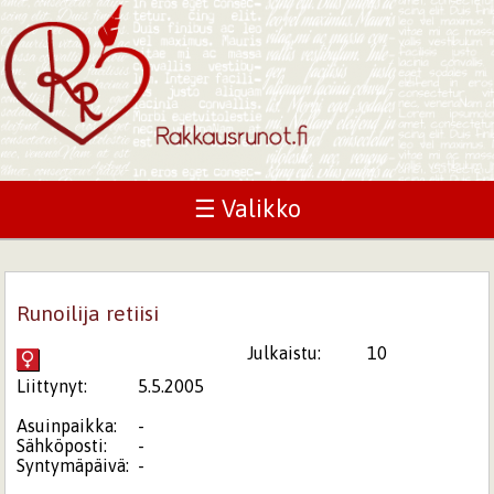
☰ Valikko
Runoilija retiisi
Julkaistu:
10
Liittynyt:
5.5.2005
Asuinpaikka:
-
Sähköposti:
-
Syntymäpäivä:
-