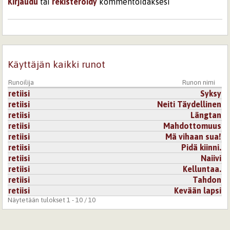
Kirjaudu
tai
rekisteröidy
kommentoidaksesi
17.5.2005 0:00
Talvenkuu
Kevään lapsi... kaunis runo joka aiheutti minulle hieman
kylmiäväreitä. Haikean suruisa teksti joka pistää ainakin
minut hiljaiseksi.
Käyttäjän kaikki runot
Kirjaudu
tai
rekisteröidy
kommentoidaksesi
Runoilija
Runon nimi
retiisi
Syksy
11.7.2005 0:00
epeli
retiisi
Neiti Täydellinen
retiisi
Längtan
Tämä on todella koskettava runo
retiisi
Mahdottomuus
Kirjaudu
tai
rekisteröidy
kommentoidaksesi
retiisi
Mä vihaan sua!
retiisi
Pidä kiinni.
retiisi
Naiivi
retiisi
Kelluntaa.
retiisi
Tahdon
retiisi
Kevään lapsi
Näytetään tulokset 1 - 10 / 10