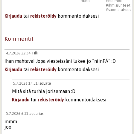
Runo
#huumori
#ihmissuhteet
#suomalaisuus
Kirjaudu
tai
rekisteröidy
kommentoidaksesi
Kommentit
4.7.2026 22:34
Tilli
Ihan mahtava! Jopa viesteissäni lukee jo ”niinPÄ” :D
Kirjaudu
tai
rekisteröidy
kommentoidaksesi
5.7.2026 14:31
IsoLate
Mitä sitä turhia jorisemaan :D
Kirjaudu
tai
rekisteröidy
kommentoidaksesi
5.7.2026 6:31
aquarius
mmm
joo