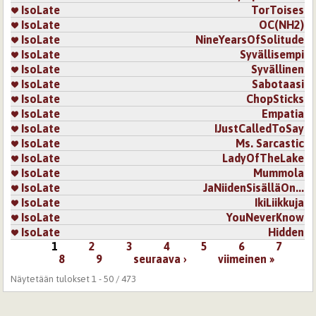
IsoLate
TorToises
IsoLate
OC(NH2)
IsoLate
NineYearsOfSolitude
IsoLate
Syvällisempi
IsoLate
Syvällinen
IsoLate
Sabotaasi
IsoLate
ChopSticks
IsoLate
Empatia
IsoLate
IJustCalledToSay
IsoLate
Ms. Sarcastic
IsoLate
LadyOfTheLake
IsoLate
Mummola
IsoLate
JaNiidenSisälläOn...
IsoLate
IkiLiikkuja
IsoLate
YouNeverKnow
IsoLate
Hidden
1
2
3
4
5
6
7
Sivut
8
9
seuraava ›
viimeinen »
Näytetään tulokset 1 - 50 / 473