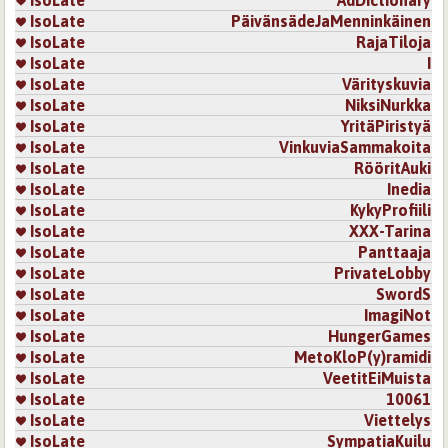
IsoLate
AdDictionary
mahdollinen tälle runolle.
IsoLate
PäivänsädeJaMenninkäinen
Kirjaudu
tai
rekisteröidy
kommentoidaksesi
IsoLate
RajaTiloja
IsoLate
I
Sivut
IsoLate
Värityskuvia
IsoLate
NiksiNurkka
IsoLate
YritäPiristyä
IsoLate
VinkuviaSammakoita
IsoLate
RööritAuki
IsoLate
Inedia
IsoLate
KykyProfiili
IsoLate
XXX-Tarina
IsoLate
Panttaaja
IsoLate
PrivateLobby
IsoLate
SwordS
IsoLate
ImagiNot
IsoLate
HungerGames
IsoLate
MetoKloP(y)ramidi
IsoLate
VeetitEiMuista
IsoLate
10061
IsoLate
Viettelys
IsoLate
SympatiaKuilu