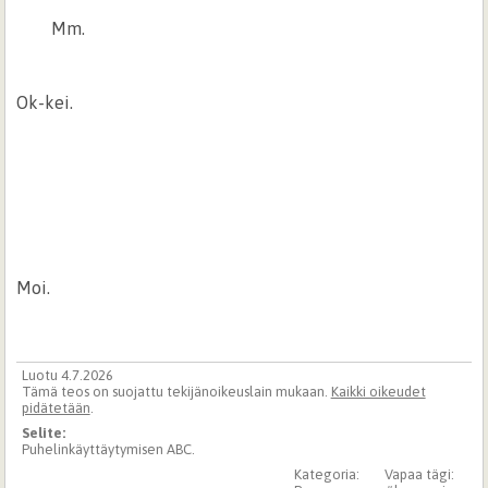
Mm.
Ok-kei.
Moi.
Luotu 4.7.2026
Tämä teos on suojattu tekijänoikeuslain mukaan.
Kaikki oikeudet
pidätetään
.
Selite:
Puhelinkäyttäytymisen ABC.
Kategoria:
Vapaa tägi: