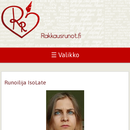
☰ Valikko
Runoilija IsoLate