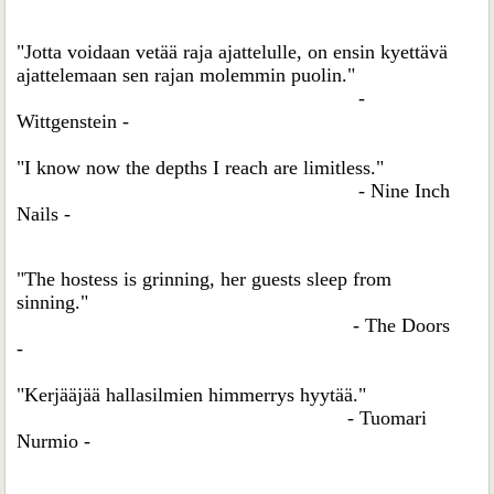
"Jotta voidaan vetää raja ajattelulle, on ensin kyettävä
ajattelemaan sen rajan molemmin puolin."
-
Wittgenstein -
"I know now the depths I reach are limitless."
- Nine Inch
Nails -
"The hostess is grinning, her guests sleep from
sinning."
- The Doors
-
"Kerjääjää hallasilmien himmerrys hyytää."
- Tuomari
Nurmio -