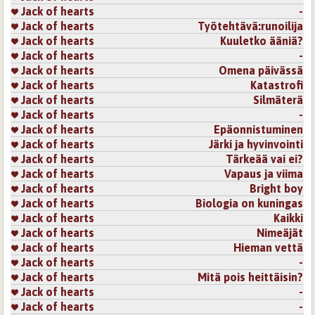
Jack of hearts
-
Jack of hearts
Työtehtävä:runoilija
Jack of hearts
Kuuletko ääniä?
Jack of hearts
-
Jack of hearts
Omena päivässä
Jack of hearts
Katastrofi
Jack of hearts
Silmäterä
Jack of hearts
-
Jack of hearts
Epäonnistuminen
Jack of hearts
Järki ja hyvinvointi
Jack of hearts
Tärkeää vai ei?
Jack of hearts
Vapaus ja viima
Jack of hearts
Bright boy
Jack of hearts
Biologia on kuningas
Jack of hearts
Kaikki
Jack of hearts
Nimeäjät
Jack of hearts
Hieman vettä
Jack of hearts
-
Jack of hearts
Mitä pois heittäisin?
Jack of hearts
-
Jack of hearts
-