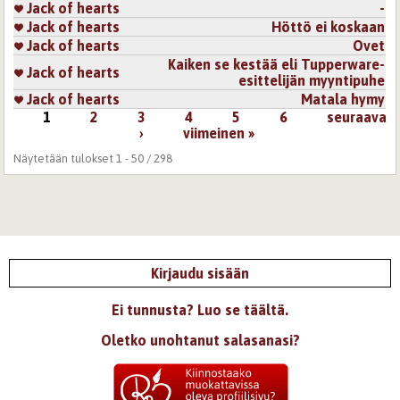
Jack of hearts
-
Jack of hearts
Höttö ei koskaan
Jack of hearts
Ovet
Kaiken se kestää eli Tupperware-
Jack of hearts
esittelijän myyntipuhe
Jack of hearts
Matala hymy
1
2
3
4
5
6
seuraava
Sivut
›
viimeinen »
Näytetään tulokset 1 - 50 / 298
Kirjaudu sisään
Ei tunnusta? Luo se täältä.
Oletko unohtanut salasanasi?