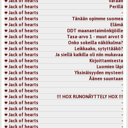
Jack of hearts
Varaan
Jack of hearts
Perillä
Jack of hearts
-
Jack of hearts
Tänään opimme suomea
Jack of hearts
Elämä
Jack of hearts
DDT maanantaimönkijöille
Jack of hearts
Tasa-arvo 1 - muut arvot 0
Jack of hearts
Onko sokeilla näkökulma?
Jack of hearts
Leikkaako, sytyttääkö?
Jack of hearts
Ja siellä kaikilla oli niin mukavaa
Jack of hearts
Kirjoittamisesta
Jack of hearts
Luomien läpi
Jack of hearts
Yksinäisyyden mysteeri
Jack of hearts
Äänen suuntaan
Jack of hearts
-
Jack of hearts
-
Jack of hearts
!!! HOX RUNONÄYTTELY HOX !!!
Jack of hearts
-
Jack of hearts
-
Jack of hearts
-
Jack of hearts
-
Jack of hearts
-