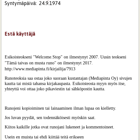
Syntymäpäivä:
24.9.1974
Estä käyttäjä
Esikoisteokseni "Welcome.Stop" on ilmestynyt 2007. Uusin teokseni
"Tämä taivas on musta runo" on ilmestynyt 2017.
http://www.mediapinta.fi/kirjailija/7913
Runoteoksia saa ostaa joko suoraan kustantajan (Mediapinta Oy) sivujen 
kautta tai mistä tahansa kirjakaupasta. Esikoisteosta myyn myös itse, 
yhteyttä voi ottaa joko pikaviestin tai sähköpostin kautta.

Runojeni kopioiminen tai lainaaminen ilman lupaa on kielletty. 
Jos luvan pyydät, sen todennäköisesti myöskin saat. 
Kiitos kaikille jotka ovat runojani lukeneet ja kommentoineet.
Usein en muista tai ehdi kiittää teitä erikseen