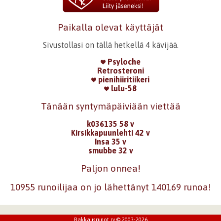
Paikalla olevat käyttäjät
Sivustollasi on tällä hetkellä 4 kävijää.
Psyloche
Retrosteroni
pienihiiritiikeri
lulu-58
Tänään syntymäpäiviään viettää
k036135 58 v
Kirsikkapuunlehti 42 v
Insa 35 v
smubbe 32 v
Paljon onnea!
10955 runoilijaa on jo lähettänyt 140169 runoa!
Rakkausrunot ry © 2003-2026