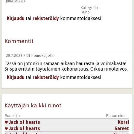
pidätetään
.
Kategoria:
Runo
Kirjaudu
tai
rekisteröidy
kommentoidaksesi
Kommentit
28.7.2026 7:01
hourekuljetin
Tässä on jotenkin samaan aikaan haurasta ja voimakasta!
Siispä erittäin täyteläinen kokonaisuus. Oikea runoleivos.
Kirjaudu
tai
rekisteröidy
kommentoidaksesi
Käyttäjän kaikki runot
Runoilija
Runon nimi
Jack of hearts
Korsi
Jack of hearts
Sarvet