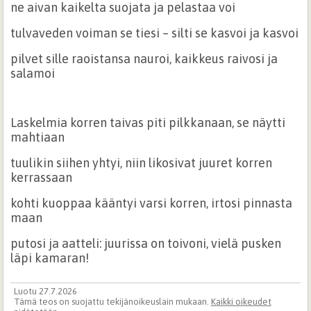
ne aivan kaikelta suojata ja pelastaa voi
tulvaveden voiman se tiesi – silti se kasvoi ja kasvoi
pilvet sille raoistansa nauroi, kaikkeus raivosi ja
salamoi
Laskelmia korren taivas piti pilkkanaan, se näytti
mahtiaan
tuulikin siihen yhtyi, niin likosivat juuret korren
kerrassaan
kohti kuoppaa kääntyi varsi korren, irtosi pinnasta
maan
putosi ja aatteli: juurissa on toivoni, vielä pusken
läpi kamaran!
Luotu 27.7.2026
Tämä teos on suojattu tekijänoikeuslain mukaan.
Kaikki oikeudet