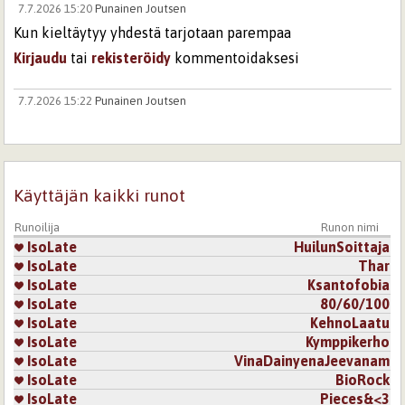
7.7.2026 15:20
Punainen Joutsen
Kun kieltäytyy yhdestä tarjotaan parempaa
Kirjaudu
tai
rekisteröidy
kommentoidaksesi
7.7.2026 15:22
Punainen Joutsen
Mielestäni runoja saa tulkita myös väärin
Kirjaudu
tai
rekisteröidy
kommentoidaksesi
7.7.2026 15:26
IsoLate
Käyttäjän kaikki runot
Mikään tulkinta ei ole väärin. Runo elää aina sekä
Runoilija
Runon nimi
kirjoittajan, että lukijan näkökulmasta käsin :)
IsoLate
HuilunSoittaja
Kirjaudu
tai
rekisteröidy
kommentoidaksesi
IsoLate
Thar
IsoLate
Ksantofobia
7.7.2026 15:33
Punainen Joutsen
IsoLate
80/60/100
IsoLate
KehnoLaatu
Viittasin tuohon selitteeseen, jonka kytkin tämän
runon tulkintaan mielivaltaisella tavalla
IsoLate
Kymppikerho
IsoLate
VinaDainyenaJeevanam
Kirjaudu
tai
rekisteröidy
kommentoidaksesi
IsoLate
BioRock
IsoLate
Pieces&<3