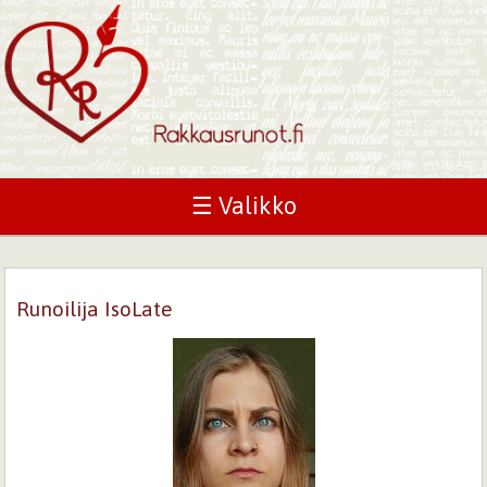
☰ Valikko
Runoilija IsoLate