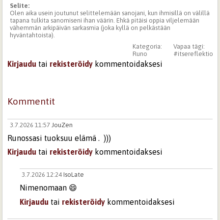
Selite:
Olen aika usein joutunut selittelemään sanojani, kun ihmisillä on välillä
tapana tulkita sanomiseni ihan väärin. Ehkä pitäisi oppia viljelemään
vähemmän arkipäivän sarkasmia (joka kyllä on pelkästään
hyväntahtoista).
Kategoria:
Vapaa tägi:
Runo
#itsereflektio
Kirjaudu
tai
rekisteröidy
kommentoidaksesi
Kommentit
3.7.2026 11:57
JouZen
Runossasi tuoksuu elämä . )))
Kirjaudu
tai
rekisteröidy
kommentoidaksesi
3.7.2026 12:24
IsoLate
Nimenomaan 😄
Kirjaudu
tai
rekisteröidy
kommentoidaksesi