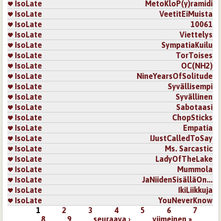
IsoLate
MetoKloP(y)ramidi
IsoLate
VeetitEiMuista
IsoLate
10061
IsoLate
Viettelys
IsoLate
SympatiaKuilu
IsoLate
TorToises
IsoLate
OC(NH2)
IsoLate
NineYearsOfSolitude
IsoLate
Syvällisempi
IsoLate
Syvällinen
IsoLate
Sabotaasi
IsoLate
ChopSticks
IsoLate
Empatia
IsoLate
IJustCalledToSay
IsoLate
Ms. Sarcastic
IsoLate
LadyOfTheLake
IsoLate
Mummola
IsoLate
JaNiidenSisälläOn...
IsoLate
IkiLiikkuja
IsoLate
YouNeverKnow
1
2
3
4
5
6
7
Sivut
8
9
seuraava ›
viimeinen »