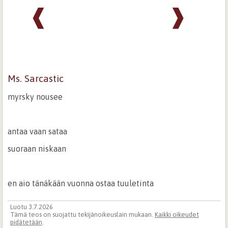
❰
❱
Ms. Sarcastic
myrsky nousee
antaa vaan sataa
suoraan niskaan
en aio tänäkään vuonna ostaa tuuletinta
Luotu 3.7.2026
Tämä teos on suojattu tekijänoikeuslain mukaan.
Kaikki oikeudet
pidätetään
.