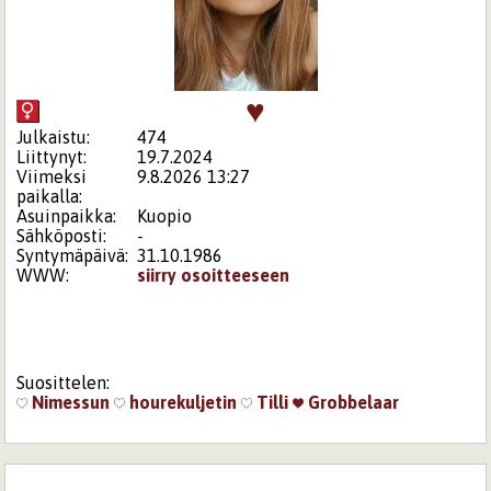
♥
Julkaistu:
474
Liittynyt:
19.7.2024
Viimeksi
9.8.2026 13:27
paikalla:
Asuinpaikka:
Kuopio
Sähköposti:
-
Syntymäpäivä:
31.10.1986
WWW:
siirry osoitteeseen
Suosittelen:
Nimessun
hourekuljetin
Tilli
Grobbelaar