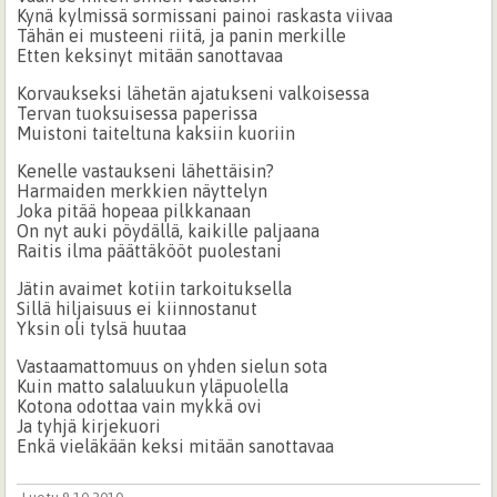
Kynä kylmissä sormissani painoi raskasta viivaa
Tähän ei musteeni riitä, ja panin merkille
Etten keksinyt mitään sanottavaa
Korvaukseksi lähetän ajatukseni valkoisessa
Tervan tuoksuisessa paperissa
Muistoni taiteltuna kaksiin kuoriin
Kenelle vastaukseni lähettäisin?
Harmaiden merkkien näyttelyn
Joka pitää hopeaa pilkkanaan
On nyt auki pöydällä, kaikille paljaana
Raitis ilma päättäkööt puolestani
Jätin avaimet kotiin tarkoituksella
Sillä hiljaisuus ei kiinnostanut
Yksin oli tylsä huutaa
Vastaamattomuus on yhden sielun sota
Kuin matto salaluukun yläpuolella
Kotona odottaa vain mykkä ovi
Ja tyhjä kirjekuori
Enkä vieläkään keksi mitään sanottavaa