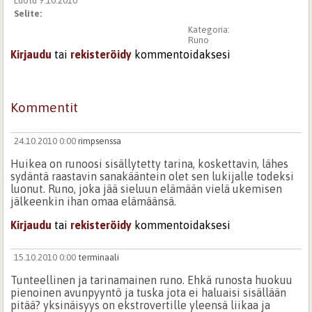
Luotu 9.10.2010
Selite:
Kategoria:
Runo
Kirjaudu
tai
rekisteröidy
kommentoidaksesi
Kommentit
24.10.2010 0:00
rimpsenssa
Huikea on runoosi sisällytetty tarina, koskettavin, lähes
sydäntä raastavin sanakääntein olet sen lukijalle todeksi
luonut. Runo, joka jää sieluun elämään vielä ukemisen
jälkeenkin ihan omaa elämäänsä.
Kirjaudu
tai
rekisteröidy
kommentoidaksesi
15.10.2010 0:00
terminaali
Tunteellinen ja tarinamainen runo. Ehkä runosta huokuu
pienoinen avunpyyntö ja tuska jota ei haluaisi sisällään
pitää? yksinäisyys on ekstrovertille yleensä liikaa ja