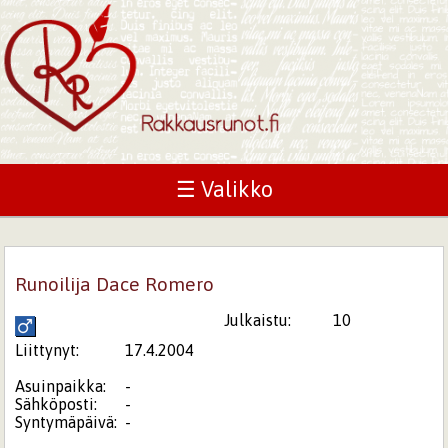
☰ Valikko
Runoilija Dace Romero
Julkaistu:
10
Liittynyt:
17.4.2004
Asuinpaikka:
-
Sähköposti:
-
Syntymäpäivä:
-