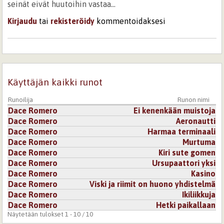
seinät eivät huutoihin vastaa...
Kirjaudu
tai
rekisteröidy
kommentoidaksesi
30.5.2011 0:00
loveaholic
hyvä ja ajatuksia herättävä teksti
Kirjaudu
tai
rekisteröidy
kommentoidaksesi
Käyttäjän kaikki runot
Runoilija
Runon nimi
31.8.2012 0:00
Ninni näkymätön keiju
Dace Romero
Ei kenenkään muistoja
Hieno runo
Dace Romero
Aeronautti
Dace Romero
Harmaa terminaali
Kirjaudu
tai
rekisteröidy
kommentoidaksesi
Dace Romero
Murtuma
Dace Romero
Kiri sute gomen
Dace Romero
Ursupaattori yksi
Dace Romero
Kasino
Dace Romero
Viski ja riimit on huono yhdistelmä
Dace Romero
Ikiliikkuja
Dace Romero
Hetki paikallaan
Näytetään tulokset 1 - 10 / 10