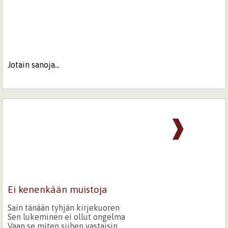
Jotain sanoja...
❱
Ei kenenkään muistoja
Sain tänään tyhjän kirjekuoren
Sen lukeminen ei ollut ongelma
Vaan se miten siihen vastaisin