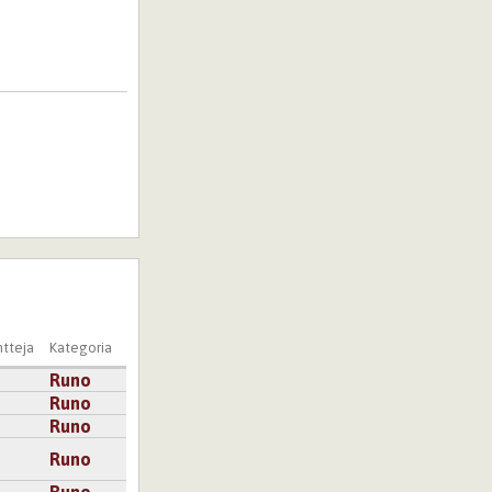
hän
tteja
Kategoria
Runo
Runo
Runo
Runo
Runo