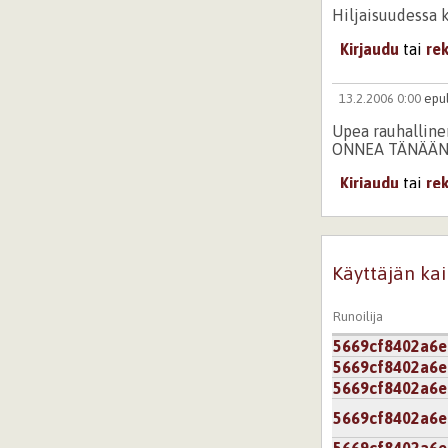
Hiljaisuudessa k
Kirjaudu
tai
re
13.2.2006 0:00
epul
Upea rauhallinen
ONNEA TÄNÄÄN
Kirjaudu
tai
re
13.2.2006 0:00
077
ONNEA SINULLLE
Käyttäjän kai
tunnelmaasi, suo
Kirjaudu
tai
re
Runoilija
5669cf8402a6e
5669cf8402a6e
13.2.2006 0:00
-jas
5669cf8402a6e
kauniisti kirjoi
5669cf8402a6e
Kirjaudu
tai
re
5669cf8402a6e