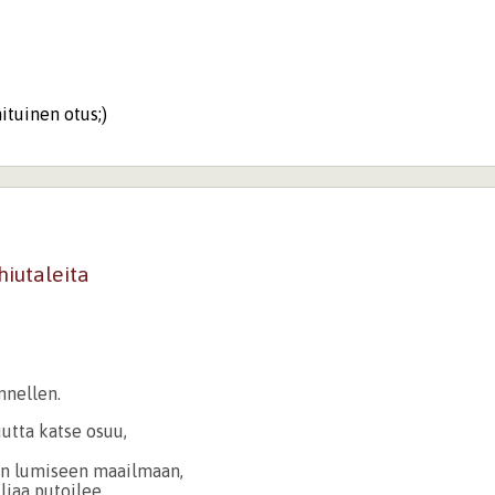
tuinen otus;)
hiutaleita
,
nnellen.
uutta katse osuu,
an lumiseen maailmaan,
ljaa putoilee,