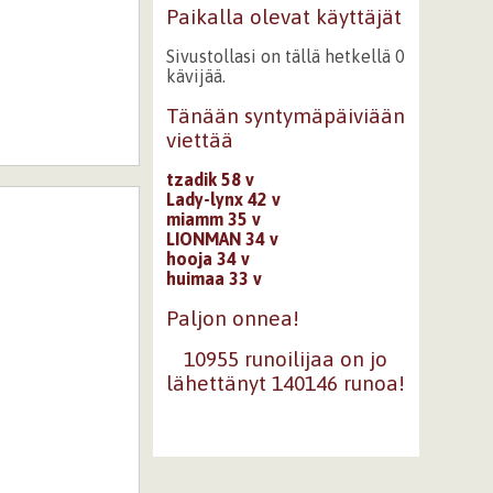
Paikalla olevat käyttäjät
Sivustollasi on tällä hetkellä 0
kävijää.
Tänään syntymäpäiviään
viettää
tzadik 58 v
Lady-lynx 42 v
miamm 35 v
LIONMAN 34 v
hooja 34 v
huimaa 33 v
Paljon onnea!
10955 runoilijaa on jo
lähettänyt 140146 runoa!