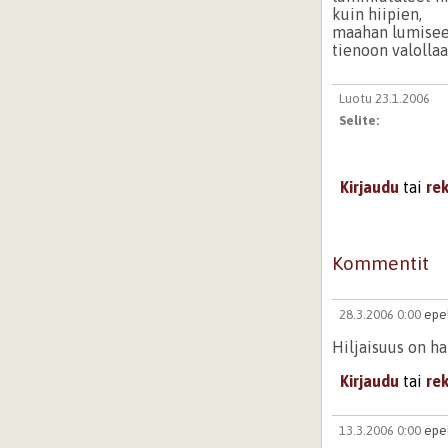
kuin hiipien,
maahan lumiseen
tienoon valollaa
Luotu 23.1.2006
Selite:
Kirjaudu
tai
re
Kommentit
28.3.2006 0:00
epel
Hiljaisuus on ha
Kirjaudu
tai
re
13.3.2006 0:00
epel