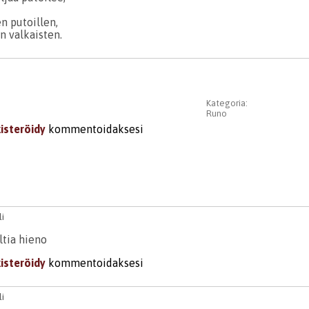
 putoillen,
n valkaisten.
Kategoria:
Runo
kisteröidy
kommentoidaksesi
i
ltia hieno
kisteröidy
kommentoidaksesi
i