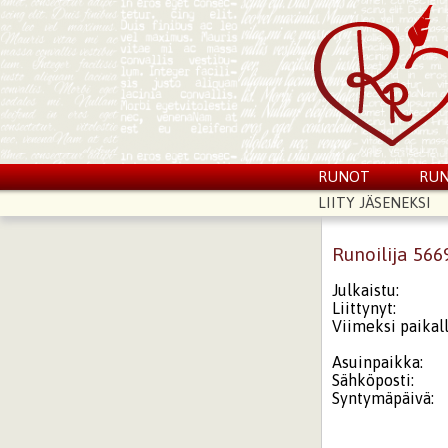
RUNOT
RUN
LIITY JÄSENEKSI
Runoilija 56
Julkaistu:
Liittynyt:
Viimeksi paikall
Asuinpaikka:
Sähköposti:
Syntymäpäivä: