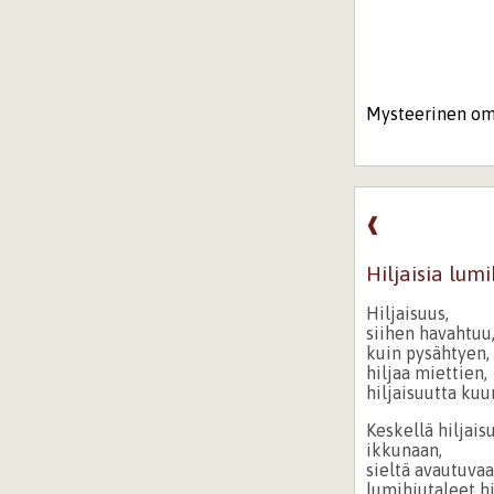
Mysteerinen omi
❰
Hiljaisia lumi
Hiljaisuus,
siihen havahtuu
kuin pysähtyen,
hiljaa miettien,
hiljaisuutta kuu
Keskellä hiljais
ikkunaan,
sieltä avautuva
lumihiutaleet hi