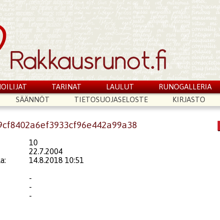
OILIJAT
TARINAT
LAULUT
RUNOGALLERIA
SÄÄNNÖT
TIETOSUOJASELOSTE
KIRJASTO
69cf8402a6ef3933cf96e442a99a38
10
22.7.2004
a:
14.8.2018 10:51
-
-
-