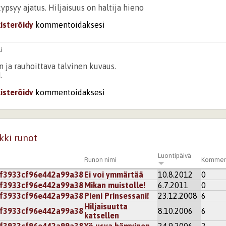
ypsyy ajatus. Hiljaisuus on haltija hieno
kisteröidy
kommentoidaksesi
i
 ja rauhoittava talvinen kuvaus.
.
kisteröidy
kommentoidaksesi
167ab730b8997fb1f43a00a5827fe
 TÄNÄÄN SYNTYMÄPÄIVÄNÄSI,runosi on kaunis voin jäädä tä
kki runot
sikkeihin laitan, ihana
Luontipäivä
kisteröidy
kommentoidaksesi
Runon nimi
Kommen
f3933cf96e442a99a38
Ei voi ymmärtää
10.8.2012
0
f3933cf96e442a99a38
Mikan muistolle!
6.7.2011
0
min-
f3933cf96e442a99a38
Pieni Prinsessani!
23.12.2008
6
tat hiljaisuudesta..niin ja Hyvää Syntymäpäivää
Hiljaisuutta
f3933cf96e442a99a38
8.10.2006
6
katsellen
kisteröidy
kommentoidaksesi
f3933cf96e442a99a38
Yö usva hämyinen
24.9.2006
2