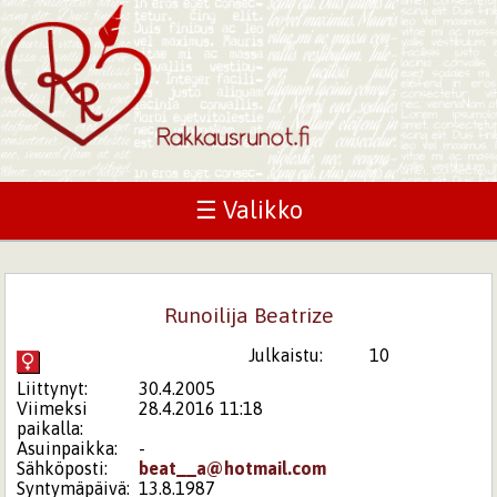
☰ Valikko
Runoilija Beatrize
Julkaistu:
10
Liittynyt:
30.4.2005
Viimeksi
28.4.2016 11:18
paikalla:
Asuinpaikka:
-
Sähköposti:
beat__a@hotmail.com
Syntymäpäivä:
13.8.1987