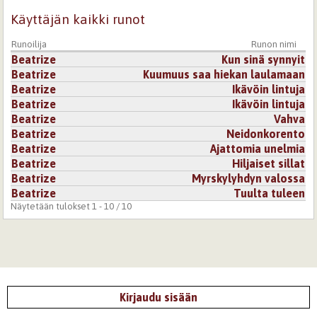
Käyttäjän kaikki runot
Runoilija
Runon nimi
Beatrize
Kun sinä synnyit
Beatrize
Kuumuus saa hiekan laulamaan
Beatrize
Ikävöin lintuja
Beatrize
Ikävöin lintuja
Beatrize
Vahva
Beatrize
Neidonkorento
Beatrize
Ajattomia unelmia
Beatrize
Hiljaiset sillat
Beatrize
Myrskylyhdyn valossa
Beatrize
Tuulta tuleen
Näytetään tulokset 1 - 10 / 10
Kirjaudu sisään