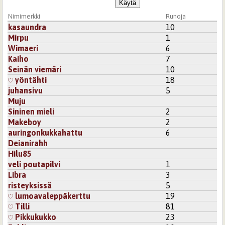
Nimimerkki
Runoja
kasaundra
10
Mirpu
1
Wimaeri
6
Kaiho
7
Seinän viemäri
10
yöntähti
18
juhansivu
5
Muju
Sininen mieli
2
Makeboy
2
auringonkukkahattu
6
Deianirahh
Hilu85
veli poutapilvi
1
Libra
3
risteyksissä
5
lumoavaleppäkerttu
19
Tilli
81
Pikkukukko
23