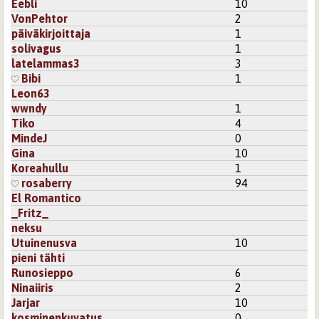
Eebli
10
VonPehtor
2
päiväkirjoittaja
1
solivagus
1
latelammas3
3
Bibi
1
Leon63
wwndy
1
Tiko
4
MindeJ
0
Gina
10
Koreahullu
1
rosaberry
94
El Romantico
_Fritz_
neksu
Utuinenusva
10
pieni tähti
Runosieppo
6
Ninaiiris
2
Jarjar
10
kosminenkuvatus
0