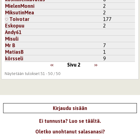
MielenMonni
2
MiksutinMea
2
Toivotar
177
Eskopuu
2
Andy61
Misuli
Mr B
7
MatiasB
1
körsseli
9
‹‹
Sivu 2
››
Näytetään tulokset 51 - 50 / 50
Kirjaudu sisään
Ei tunnusta? Luo se täältä.
Oletko unohtanut salasanasi?