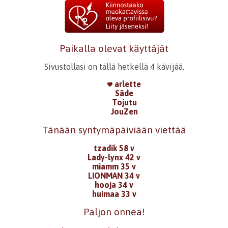
Paikalla olevat käyttäjät
Sivustollasi on tällä hetkellä 4 kävijää.
arlette
Säde
Tojutu
JouZen
Tänään syntymäpäiviään viettää
tzadik 58 v
Lady-lynx 42 v
miamm 35 v
LIONMAN 34 v
hooja 34 v
huimaa 33 v
Paljon onnea!