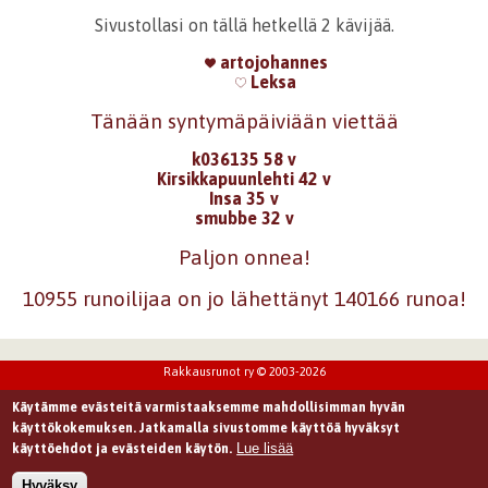
Sivustollasi on tällä hetkellä 2 kävijää.
artojohannes
Leksa
Tänään syntymäpäiviään viettää
k036135 58 v
Kirsikkapuunlehti 42 v
Insa 35 v
smubbe 32 v
Paljon onnea!
10955 runoilijaa on jo lähettänyt 140166 runoa!
Rakkausrunot ry © 2003-2026
Käytämme evästeitä varmistaaksemme mahdollisimman hyvän
käyttökokemuksen. Jatkamalla sivustomme käyttöä hyväksyt
Lue lisää
käyttöehdot ja evästeiden käytön.
Hyväksy