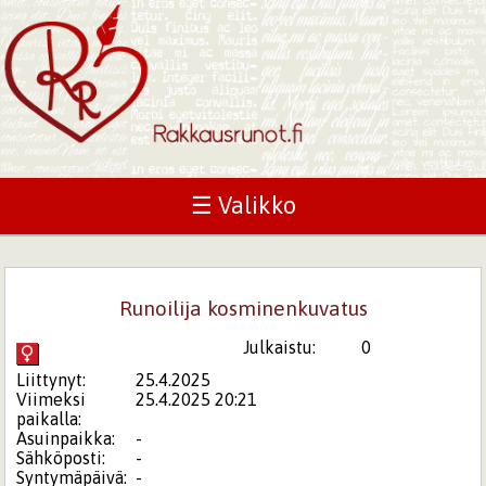
☰ Valikko
Runoilija kosminenkuvatus
Julkaistu:
0
Liittynyt:
25.4.2025
Viimeksi
25.4.2025 20:21
paikalla:
Asuinpaikka:
-
Sähköposti:
-
Syntymäpäivä:
-