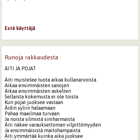
Estä käyttäjä
Runoja rakkaudesta
ÄITI JA POJAT
Äiti muistelee tuota aikaa kullanarvoista
Aikaa ensimmäisten sanojen
Aikaa ensimmäisten askelten
Sellaista kokemusta ei ole toista
Kun pojat juoksee vastaan
Äidin syliin halaamaan
Pahaa maailmaa turvaan
Ja noista silmistä siniharmaista
Äiti näkee varauksettoman vilpittömyyden
Ja ensimmäisistä maitohampaista
Äiti ymmärtää kuinka aika juoksee