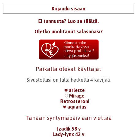
Kirjaudu sisään
Ei tunnusta? Luo se täältä.
Oletko unohtanut salasanasi?
Paikalla olevat käyttäjät
Sivustollasi on tällä hetkellä 4 kävijää.
arlette
Mirage
Retrosteroni
aquarius
Tänään syntymäpäiviään viettää
tzadik 58 v
Lady-lynx 42 v