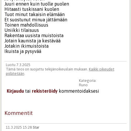
Juuri ennen kuin tuolle puolen
Hitaasti tuskissani kuolen
Tuot minut takaisin elämään
Et suostunut minua jättämään
Toinen mahdollisuus
Uniikki tilaisuus
Rakentaa uusista muistoista
Jotain kaunista ja kestävää
Jotakin ikimuistoista
Ikuista ja pysyvää
Luotu 7.3.2025
Tämä teos on suojattu tekijänoikeuslain mukaan.
Kaikki oikeudet
pidätetään
.
Kategoria:
Runo
Kirjaudu
tai
rekisteröidy
kommentoidaksesi
Kommentit
11.3.2025 15:28
Star