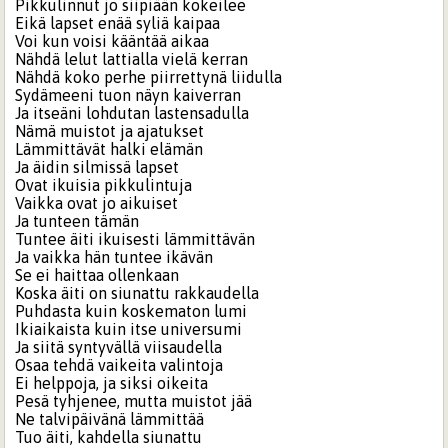
Pikkulinnut jo siipiään kokeilee
Eikä lapset enää syliä kaipaa
Voi kun voisi kääntää aikaa
Nähdä lelut lattialla vielä kerran
Nähdä koko perhe piirrettynä liidulla
Sydämeeni tuon näyn kaiverran
Ja itseäni lohdutan lastensadulla
Nämä muistot ja ajatukset
Lämmittävät halki elämän
Ja äidin silmissä lapset
Ovat ikuisia pikkulintuja
Vaikka ovat jo aikuiset
Ja tunteen tämän
Tuntee äiti ikuisesti lämmittävän
Ja vaikka hän tuntee ikävän
Se ei haittaa ollenkaan
Koska äiti on siunattu rakkaudella
Puhdasta kuin koskematon lumi
Ikiaikaista kuin itse universumi
Ja siitä syntyvällä viisaudella
Osaa tehdä vaikeita valintoja
Ei helppoja, ja siksi oikeita
Pesä tyhjenee, mutta muistot jää
Ne talvipäivänä lämmittää
Tuo äiti, kahdella siunattu