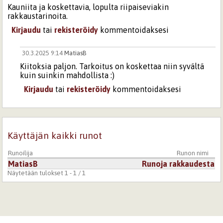
Kauniita ja koskettavia, lopulta riipaiseviakin
rakkaustarinoita.
Kirjaudu
tai
rekisteröidy
kommentoidaksesi
30.3.2025 9:14
MatiasB
Kiitoksia paljon. Tarkoitus on koskettaa niin syvältä
kuin suinkin mahdollista :)
Kirjaudu
tai
rekisteröidy
kommentoidaksesi
Käyttäjän kaikki runot
Runoilija
Runon nimi
MatiasB
Runoja rakkaudesta
Näytetään tulokset 1 - 1 / 1