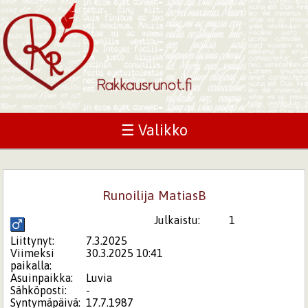
☰ Valikko
Runoilija MatiasB
Julkaistu:
1
Liittynyt:
7.3.2025
Viimeksi
30.3.2025 10:41
paikalla:
Asuinpaikka:
Luvia
Sähköposti:
-
Syntymäpäivä:
17.7.1987