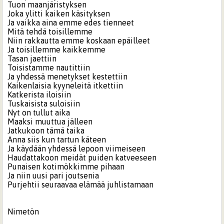
Tuon maanjäristyksen
Joka ylitti kaiken käsityksen
Ja vaikka aina emme edes tienneet
Mitä tehdä toisillemme
Niin rakkautta emme koskaan epäilleet
Ja toisillemme kaikkemme
Tasan jaettiin
Toisistamme nautittiin
Ja yhdessä menetykset kestettiin
Kaikenlaisia kyyneleitä itkettiin
Katkerista iloisiin
Tuskaisista suloisiin
Nyt on tullut aika
Maaksi muuttua jälleen
Jatkukoon tämä taika
Anna siis kun tartun käteen
Ja käydään yhdessä lepoon viimeiseen
Haudattakoon meidät puiden katveeseen
Punaisen kotimökkimme pihaan
Ja niin uusi pari joutsenia
Purjehtii seuraavaa elämää juhlistamaan
Nimetön