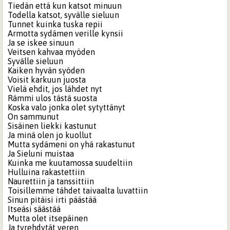
Tiedän että kun katsot minuun
Todella katsot, syvälle sieluun
Tunnet kuinka tuska repii
Armotta sydämen verille kynsii
Ja se iskee sinuun
Veitsen kahvaa myöden
Syvälle sieluun
Kaiken hyvän syöden
Voisit karkuun juosta
Vielä ehdit, jos lähdet nyt
Rämmi ulos tästä suosta
Koska valo jonka olet sytyttänyt
On sammunut
Sisäinen liekki kastunut
Ja minä olen jo kuollut
Mutta sydämeni on yhä rakastunut
Ja Sieluni muistaa
Kuinka me kuutamossa suudeltiin
Hulluina rakastettiin
Naurettiin ja tanssittiin
Toisillemme tähdet taivaalta luvattiin
Sinun pitäisi irti päästää
Itseäsi säästää
Mutta olet itsepäinen
Ja tyrehdytät veren