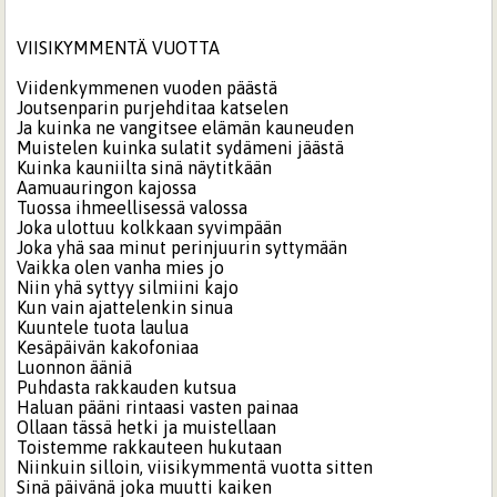
VIISIKYMMENTÄ VUOTTA
Viidenkymmenen vuoden päästä
Joutsenparin purjehditaa katselen
Ja kuinka ne vangitsee elämän kauneuden
Muistelen kuinka sulatit sydämeni jäästä
Kuinka kauniilta sinä näytitkään
Aamuauringon kajossa
Tuossa ihmeellisessä valossa
Joka ulottuu kolkkaan syvimpään
Joka yhä saa minut perinjuurin syttymään
Vaikka olen vanha mies jo
Niin yhä syttyy silmiini kajo
Kun vain ajattelenkin sinua
Kuuntele tuota laulua
Kesäpäivän kakofoniaa
Luonnon ääniä
Puhdasta rakkauden kutsua
Haluan pääni rintaasi vasten painaa
Ollaan tässä hetki ja muistellaan
Toistemme rakkauteen hukutaan
Niinkuin silloin, viisikymmentä vuotta sitten
Sinä päivänä joka muutti kaiken