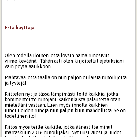
Estä käyttäjä
Olen todella iloinen, että löysin nämä runosivut
viime keväänä. Tähän asti olen kirjoitellut ajatuksiani
vain pöytälaatikkoon.
Mahtavaa, että täällä on niin paljon erilaisia runoilijoita
ja tyylejä!
Kiittelen nyt ja tässä lämpimästi teitä kaikkia, jotka
kommentoitte runojani. Kaikenlaista palautetta otan
mielelläni vastaan. Luen myös innolla kaikkien
runoilijoiden runoja niin paljon kuin mahdollista. Se on
todellinen ilo!
Kiitos myös teille kaikille, jotka äänestitte minut
marraskuun 2016 runoilijaksi. Nyt uusi vuosi ja uudet