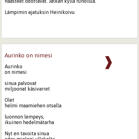
haasteet odottavat. Jatkan kyllä runoilua.
Lämpimin ajatuksin Heinikoivu
Aurinko on nimesi
❱
Aurinko
on nimesi
sinua palvovat
miljoonat käsivarret
Olet
helmi maamiehen otsalla
luonnon lempeys,
ikuinen hedelmätarha
Nyt en tavoita sinua