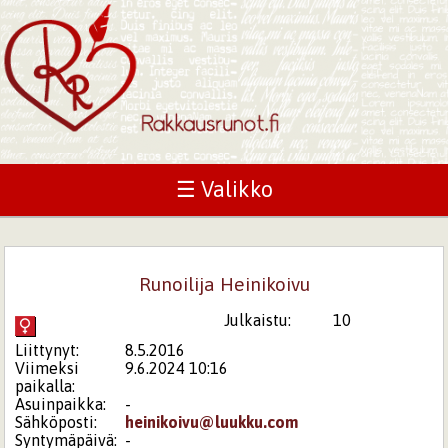
☰ Valikko
Runoilija Heinikoivu
Julkaistu:
10
Liittynyt:
8.5.2016
Viimeksi
9.6.2024 10:16
paikalla:
Asuinpaikka:
-
Sähköposti:
heinikoivu@luukku.com
Syntymäpäivä:
-