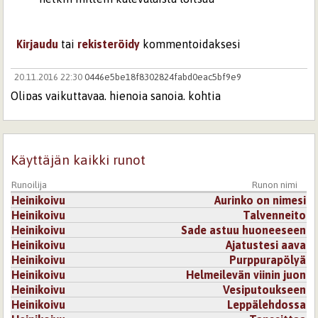
Kirjaudu
tai
rekisteröidy
kommentoidaksesi
20.11.2016 22:30
0446e5be18f8302824fabd0eac5bf9e9
Olipas vaikuttavaa, hienoja sanoja, kohtia
tulvillaan...loppu huojentaa herkkyydellään.
Kirjaudu
tai
rekisteröidy
kommentoidaksesi
Käyttäjän kaikki runot
21.11.2016 1:47
Neito68
Kaunis runo.
Runoilija
Runon nimi
Kirjaudu
tai
rekisteröidy
kommentoidaksesi
Heinikoivu
Aurinko on nimesi
Heinikoivu
Talvenneito
Heinikoivu
Sade astuu huoneeseen
21.11.2016 7:17
vihreä
Heinikoivu
Ajatustesi aava
Todella hieno runo, taiten kirjoitettu ja omintakeinen.
Heinikoivu
Purppurapölyä
Kirjaudu
tai
rekisteröidy
kommentoidaksesi
Heinikoivu
Helmeilevän viinin juon
Heinikoivu
Vesiputoukseen
Heinikoivu
Leppälehdossa
21.11.2016 8:38
Jukka-Pekka Huttunen