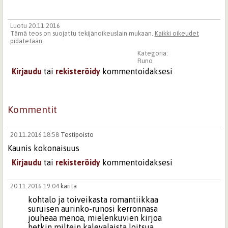
Luotu 20.11.2016
Tämä teos on suojattu tekijänoikeuslain mukaan.
Kaikki oikeudet
pidätetään
.
Kategoria:
Runo
Kirjaudu
tai
rekisteröidy
kommentoidaksesi
Kommentit
20.11.2016 18:58
Testipoisto
Kaunis kokonaisuus
Kirjaudu
tai
rekisteröidy
kommentoidaksesi
20.11.2016 19:04
karita
kohtalo ja toiveikasta romantiikkaa
suruisen aurinko-runosi kerronnasa
jouheaa menoa, mielenkuvien kirjoa
hetkin miltein kalevalaista loitsua