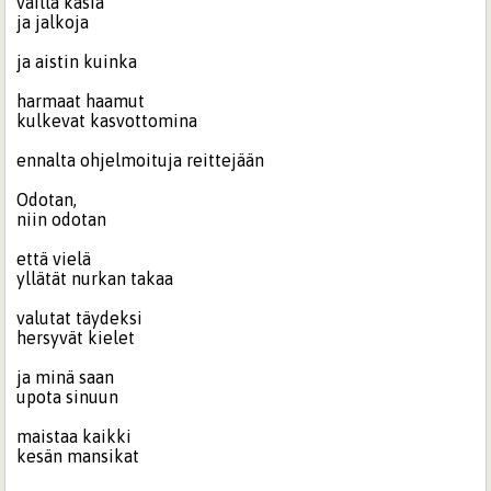
vailla käsiä
ja jalkoja
ja aistin kuinka
harmaat haamut
kulkevat kasvottomina
ennalta ohjelmoituja reittejään
Odotan,
niin odotan
että vielä
yllätät nurkan takaa
valutat täydeksi
hersyvät kielet
ja minä saan
upota sinuun
maistaa kaikki
kesän mansikat