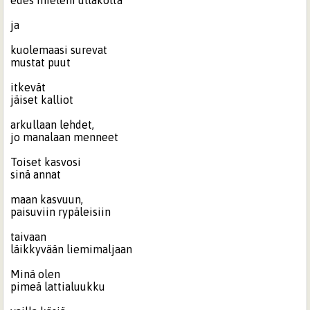
edes mieleni ullakolta
ja
kuolemaasi surevat
mustat puut
itkevät
jäiset kalliot
arkullaan lehdet,
jo manalaan menneet
Toiset kasvosi
sinä annat
maan kasvuun,
paisuviin rypäleisiin
taivaan
läikkyvään liemimaljaan
Minä olen
pimeä lattialuukku