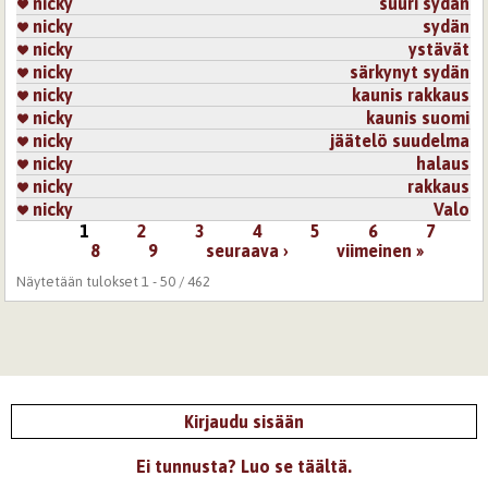
nicky
suuri sydän
nicky
sydän
nicky
ystävät
nicky
särkynyt sydän
nicky
kaunis rakkaus
nicky
kaunis suomi
nicky
jäätelö suudelma
nicky
halaus
nicky
rakkaus
nicky
Valo
1
2
3
4
5
6
7
Sivut
8
9
seuraava ›
viimeinen »
Näytetään tulokset 1 - 50 / 462
Kirjaudu sisään
Ei tunnusta? Luo se täältä.