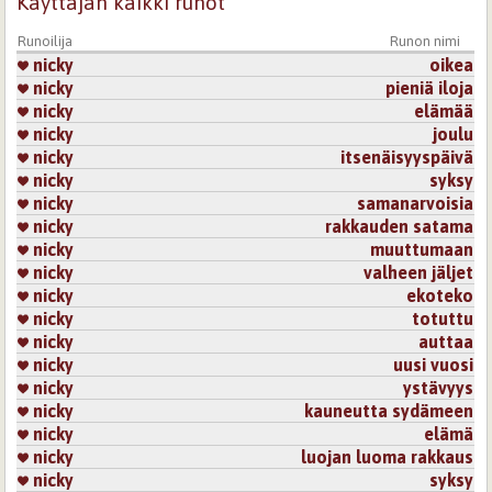
Käyttäjän kaikki runot
Runoilija
Runon nimi
nicky
oikea
nicky
pieniä iloja
nicky
elämää
nicky
joulu
nicky
itsenäisyyspäivä
nicky
syksy
nicky
samanarvoisia
nicky
rakkauden satama
nicky
muuttumaan
nicky
valheen jäljet
nicky
ekoteko
nicky
totuttu
nicky
auttaa
nicky
uusi vuosi
nicky
ystävyys
nicky
kauneutta sydämeen
nicky
elämä
nicky
luojan luoma rakkaus
nicky
syksy