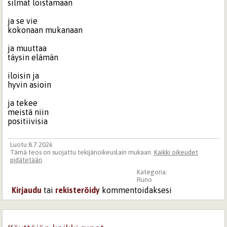
silmät loistamaan
ja se vie
kokonaan mukanaan
ja muuttaa
täysin elämän
iloisin ja
hyvin asioin
ja tekee
meistä niin
positiivisia
Luotu 8.7.2026
Tämä teos on suojattu tekijänoikeuslain mukaan.
Kaikki oikeudet
pidätetään
.
Kategoria:
Runo
Kirjaudu
tai
rekisteröidy
kommentoidaksesi