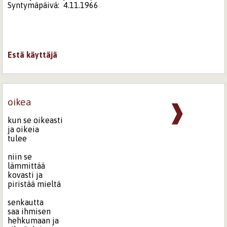
Syntymäpäivä:
4.11.1966
Estä käyttäjä
oikea
❱
kun se oikeasti
ja oikeia
tulee
niin se
lämmittää
kovasti ja
piristää mieltä
senkautta
saa ihmisen
hehkumaan ja