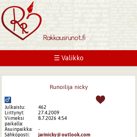
☰ Valikko
Runoilija nicky
Julkaistu:
462
Liittynyt:
27.4.2009
Viimeksi
8.7.2026 4:54
paikalla:
Asuinpaikka:
-
Sähköposti:
jarinicky@outlook.com