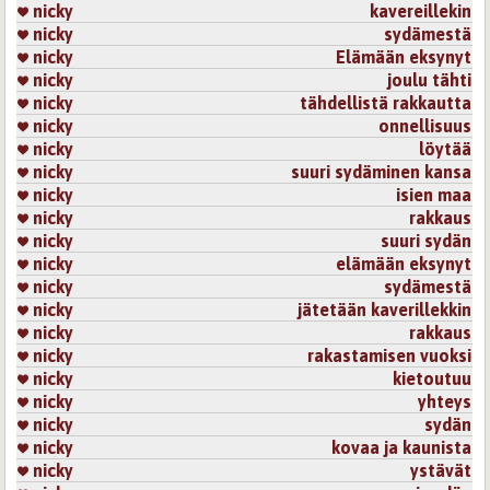
nicky
kavereillekin
nicky
sydämestä
nicky
Elämään eksynyt
nicky
joulu tähti
nicky
tähdellistä rakkautta
nicky
onnellisuus
nicky
löytää
nicky
suuri sydäminen kansa
nicky
isien maa
nicky
rakkaus
nicky
suuri sydän
nicky
elämään eksynyt
nicky
sydämestä
nicky
jätetään kaverillekkin
nicky
rakkaus
nicky
rakastamisen vuoksi
nicky
kietoutuu
nicky
yhteys
nicky
sydän
nicky
kovaa ja kaunista
nicky
ystävät