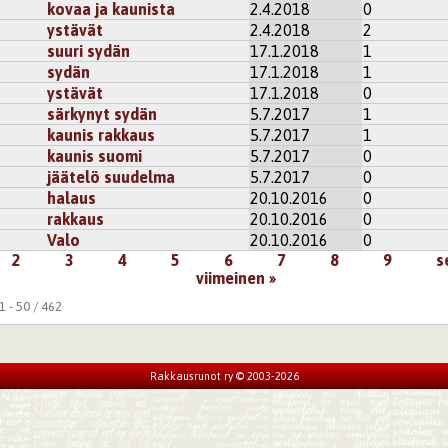
kovaa ja kaunista
2.4.2018
0
ystävät
2.4.2018
2
suuri sydän
17.1.2018
1
sydän
17.1.2018
1
ystävät
17.1.2018
0
särkynyt sydän
5.7.2017
1
kaunis rakkaus
5.7.2017
1
kaunis suomi
5.7.2017
0
jäätelö suudelma
5.7.2017
0
halaus
20.10.2016
0
rakkaus
20.10.2016
0
Valo
20.10.2016
0
2
3
4
5
6
7
8
9
s
viimeinen »
 - 50 / 462
Rakkausrunot ry © 2003-2026