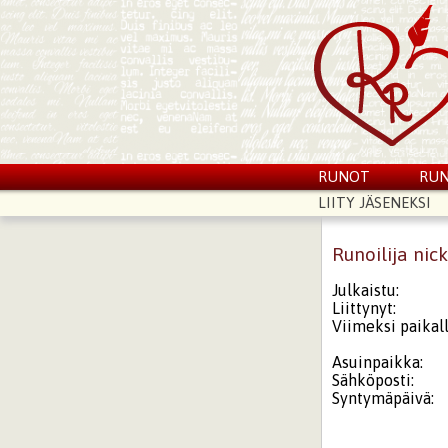
RUNOT
RUN
LIITY JÄSENEKSI
Runoilija nic
Julkaistu:
Liittynyt:
Viimeksi paikall
Asuinpaikka:
Sähköposti:
Syntymäpäivä: