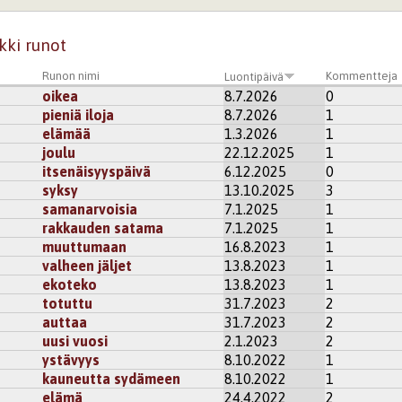
kki runot
Runon nimi
Kommentteja
Luontipäivä
oikea
8.7.2026
0
pieniä iloja
8.7.2026
1
elämää
1.3.2026
1
joulu
22.12.2025
1
itsenäisyyspäivä
6.12.2025
0
syksy
13.10.2025
3
samanarvoisia
7.1.2025
1
rakkauden satama
7.1.2025
1
muuttumaan
16.8.2023
1
valheen jäljet
13.8.2023
1
ekoteko
13.8.2023
1
totuttu
31.7.2023
2
auttaa
31.7.2023
2
uusi vuosi
2.1.2023
2
ystävyys
8.10.2022
1
kauneutta sydämeen
8.10.2022
1
elämä
24.4.2022
2