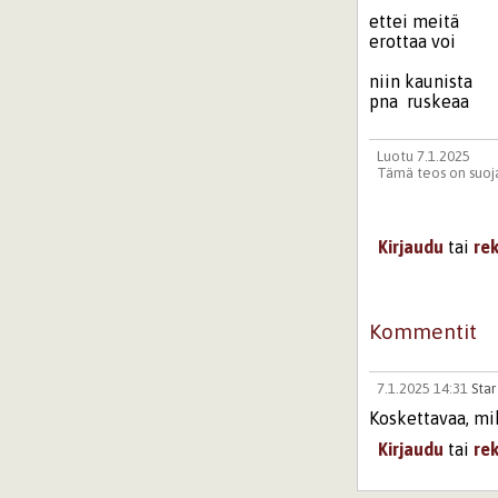
ettei meitä
erottaa voi
niin kaunista
pna ruskeaa
Luotu 7.1.2025
Tämä teos on suoja
Kirjaudu
tai
re
Kommentit
7.1.2025 14:31
Star
Koskettavaa, mik
Kirjaudu
tai
re
Sivut