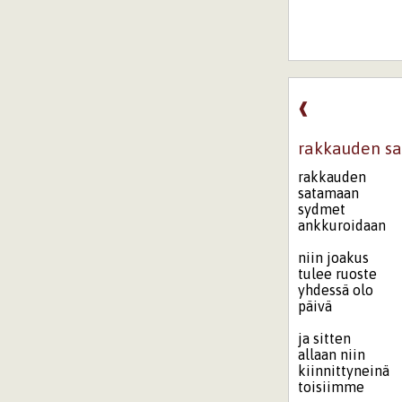
❰
rakkauden s
rakkauden
satamaan
sydmet
ankkuroidaan
niin joakus
tulee ruoste
yhdessä olo
päivä
ja sitten
allaan niin
kiinnittyneinä
toisiimme