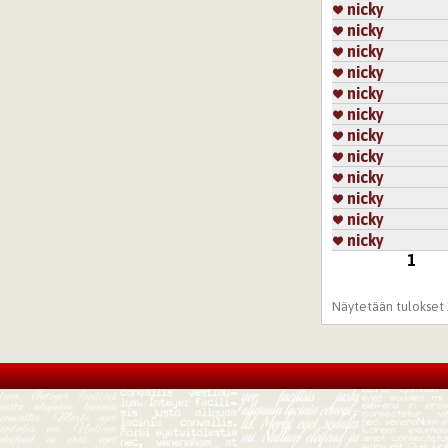
nicky
nicky
nicky
nicky
nicky
nicky
nicky
nicky
nicky
nicky
nicky
nicky
1
Sivut
Näytetään tulokset 1