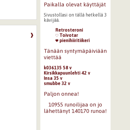
Paikalla olevat käyttäjät
Sivustollasi on tällä hetkellä 3
kävijää.
Retrosteroni
❱
Toivotar
pienihiiritiikeri
Tänään syntymäpäiviään
viettää
k036135 58 v
Kirsikkapuunlehti 42 v
Insa 35 v
smubbe 32 v
Paljon onnea!
10955 runoilijaa on jo
lähettänyt 140170 runoa!