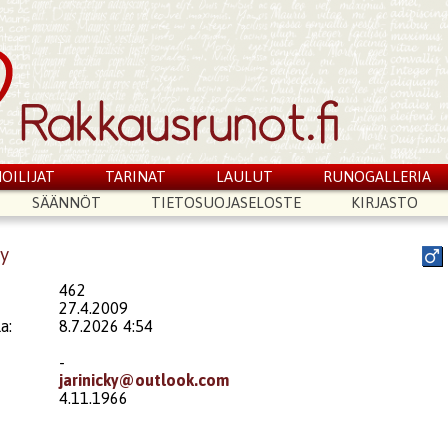
OILIJAT
TARINAT
LAULUT
RUNOGALLERIA
SÄÄNNÖT
TIETOSUOJASELOSTE
KIRJASTO
ky
462
27.4.2009
a:
8.7.2026 4:54
-
jarinicky@outlook.com
4.11.1966