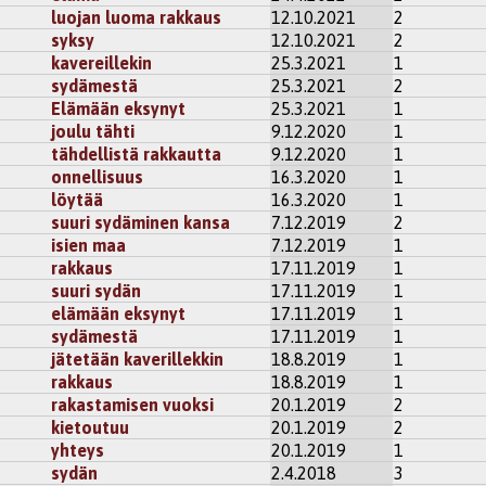
luojan luoma rakkaus
12.10.2021
2
syksy
12.10.2021
2
kavereillekin
25.3.2021
1
sydämestä
25.3.2021
2
Elämään eksynyt
25.3.2021
1
joulu tähti
9.12.2020
1
tähdellistä rakkautta
9.12.2020
1
onnellisuus
16.3.2020
1
löytää
16.3.2020
1
suuri sydäminen kansa
7.12.2019
2
isien maa
7.12.2019
1
rakkaus
17.11.2019
1
suuri sydän
17.11.2019
1
elämään eksynyt
17.11.2019
1
sydämestä
17.11.2019
1
jätetään kaverillekkin
18.8.2019
1
rakkaus
18.8.2019
1
rakastamisen vuoksi
20.1.2019
2
kietoutuu
20.1.2019
2
yhteys
20.1.2019
1
sydän
2.4.2018
3