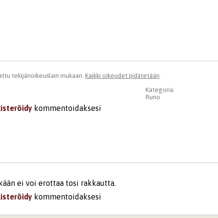
ttu tekijänoikeuslain mukaan.
Kaikki oikeudet pidätetään
.
Kategoria:
Runo
kisteröidy
kommentoidaksesi
ään ei voi erottaa tosi rakkautta.
kisteröidy
kommentoidaksesi