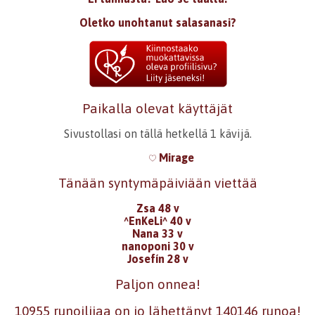
Oletko unohtanut salasanasi?
Paikalla olevat käyttäjät
Sivustollasi on tällä hetkellä 1 kävijä.
Mirage
Tänään syntymäpäiviään viettää
Zsa 48 v
^EnKeLi^ 40 v
Nana 33 v
nanoponi 30 v
Josefín 28 v
Paljon onnea!
10955 runoilijaa on jo lähettänyt 140146 runoa!