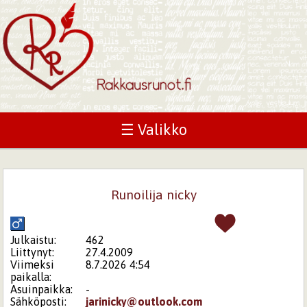
☰ Valikko
Runoilija nicky
Julkaistu:
462
Liittynyt:
27.4.2009
Viimeksi
8.7.2026 4:54
paikalla:
Asuinpaikka:
-
Sähköposti:
jarinicky@outlook.com