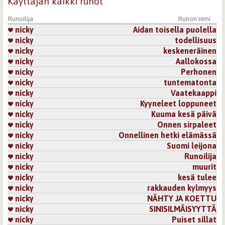
Käyttäjän kaikki runot
Runoilija
Runon nimi
nicky
Aidan toisella puolella
nicky
todellisuus
nicky
keskeneräinen
nicky
Aallokossa
nicky
Perhonen
nicky
tuntematonta
nicky
Vaatekaappi
nicky
Kyyneleet loppuneet
nicky
Kuuma kesä päivä
nicky
Onnen sirpaleet
nicky
Onnellinen hetki elämässä
nicky
Suomi leijona
nicky
Runoilija
nicky
muurit
nicky
kesä tulee
nicky
rakkauden kylmyys
nicky
NÄHTY JA KOETTU
nicky
SINISILMÄISYYTTÄ
nicky
Puiset sillat