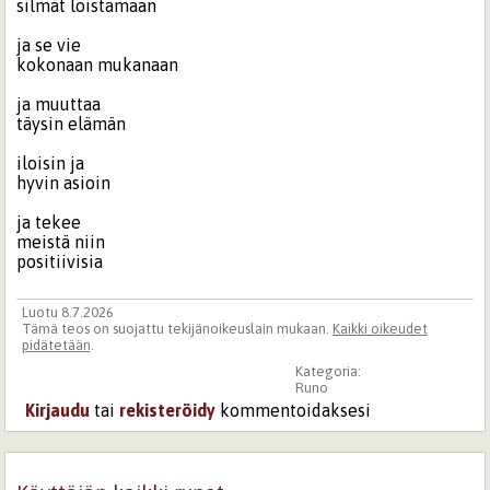
silmät loistamaan
ja se vie
kokonaan mukanaan
ja muuttaa
täysin elämän
iloisin ja
hyvin asioin
ja tekee
meistä niin
positiivisia
Luotu 8.7.2026
Tämä teos on suojattu tekijänoikeuslain mukaan.
Kaikki oikeudet
pidätetään
.
Kategoria:
Runo
Kirjaudu
tai
rekisteröidy
kommentoidaksesi