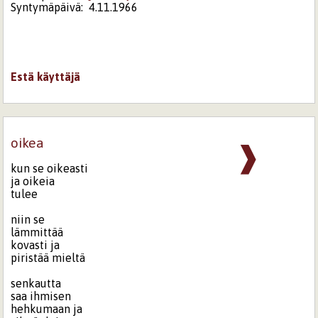
Syntymäpäivä:
4.11.1966
Estä käyttäjä
oikea
❱
kun se oikeasti
ja oikeia
tulee
niin se
lämmittää
kovasti ja
piristää mieltä
senkautta
saa ihmisen
hehkumaan ja