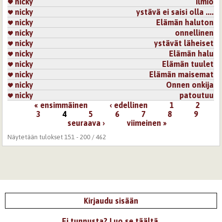
nicky
Ilmiö
nicky
ystävä ei saisi olla ....
nicky
Elämän haluton
nicky
onnellinen
nicky
ystävät läheiset
nicky
Elämän halu
nicky
Elämän tuulet
nicky
Elämän maisemat
nicky
Onnen onkija
nicky
patoutuu
« ensimmäinen
‹ edellinen
1
2
Sivut
3
4
5
6
7
8
9
seuraava ›
viimeinen »
Näytetään tulokset 151 - 200 / 462
Kirjaudu sisään
Ei tunnusta? Luo se täältä.