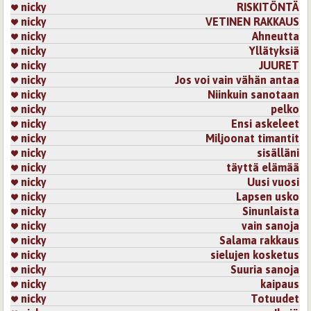
nicky
RISKITÖNTÄ
nicky
VETINEN RAKKAUS
nicky
Ahneutta
nicky
Yllätyksiä
nicky
JUURET
nicky
Jos voi vain vähän antaa
nicky
Niinkuin sanotaan
nicky
pelko
nicky
Ensi askeleet
nicky
Miljoonat timantit
nicky
sisälläni
nicky
täyttä elämää
nicky
Uusi vuosi
nicky
Lapsen usko
nicky
Sinunlaista
nicky
vain sanoja
nicky
Salama rakkaus
nicky
sielujen kosketus
nicky
Suuria sanoja
nicky
kaipaus
nicky
Totuudet