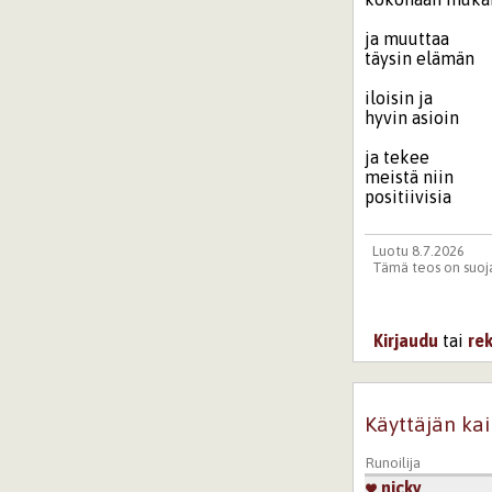
ja muuttaa
täysin elämän
iloisin ja
hyvin asioin
ja tekee
meistä niin
positiivisia
Luotu 8.7.2026
Tämä teos on suoja
Kirjaudu
tai
re
Käyttäjän kai
Runoilija
nicky