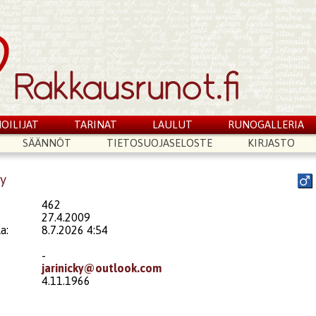
OILIJAT
TARINAT
LAULUT
RUNOGALLERIA
SÄÄNNÖT
TIETOSUOJASELOSTE
KIRJASTO
ky
462
27.4.2009
a:
8.7.2026 4:54
-
jarinicky@outlook.com
4.11.1966