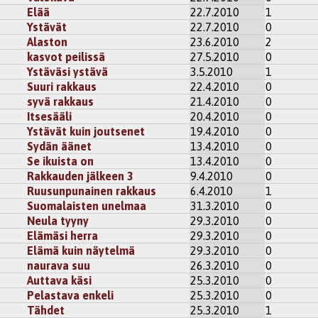
Elää
22.7.2010
1
Ystävät
22.7.2010
0
Alaston
23.6.2010
2
kasvot peilissä
27.5.2010
0
Ystäväsi ystävä
3.5.2010
1
Suuri rakkaus
22.4.2010
0
syvä rakkaus
21.4.2010
0
Itsesääli
20.4.2010
0
Ystävät kuin joutsenet
19.4.2010
0
Sydän äänet
13.4.2010
0
Se ikuista on
13.4.2010
0
Rakkauden jälkeen 3
9.4.2010
0
Ruusunpunainen rakkaus
6.4.2010
1
Suomalaisten unelmaa
31.3.2010
0
Neula tyyny
29.3.2010
0
Elämäsi herra
29.3.2010
0
Elämä kuin näytelmä
29.3.2010
0
naurava suu
26.3.2010
0
Auttava käsi
25.3.2010
0
Pelastava enkeli
25.3.2010
0
Tähdet
25.3.2010
1