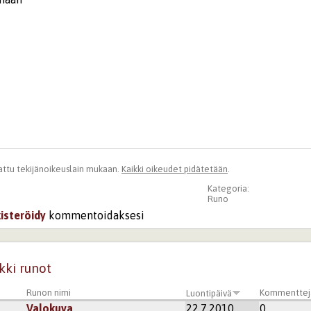
ttu tekijänoikeuslain mukaan.
Kaikki oikeudet pidätetään
.
Kategoria:
Runo
kisteröidy
kommentoidaksesi
kki runot
Runon nimi
Kommenttej
Luontipäivä
Valokuva
22.7.2010
0