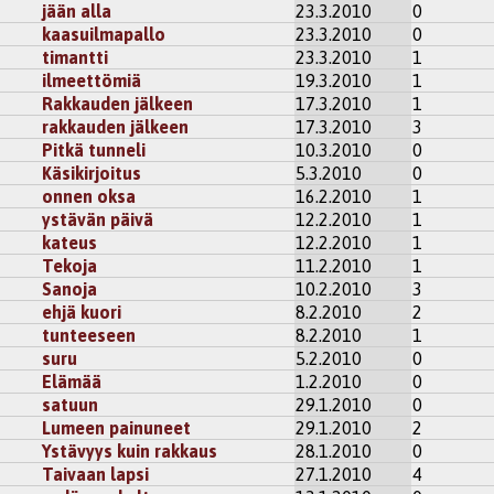
jään alla
23.3.2010
0
kaasuilmapallo
23.3.2010
0
timantti
23.3.2010
1
ilmeettömiä
19.3.2010
1
Rakkauden jälkeen
17.3.2010
1
rakkauden jälkeen
17.3.2010
3
Pitkä tunneli
10.3.2010
0
Käsikirjoitus
5.3.2010
0
onnen oksa
16.2.2010
1
ystävän päivä
12.2.2010
1
kateus
12.2.2010
1
Tekoja
11.2.2010
1
Sanoja
10.2.2010
3
ehjä kuori
8.2.2010
2
tunteeseen
8.2.2010
1
suru
5.2.2010
0
Elämää
1.2.2010
0
satuun
29.1.2010
0
Lumeen painuneet
29.1.2010
2
Ystävyys kuin rakkaus
28.1.2010
0
Taivaan lapsi
27.1.2010
4