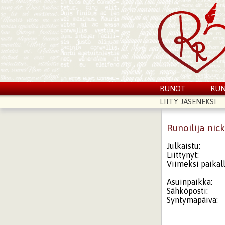
RUNOT
RUN
LIITY JÄSENEKSI
Runoilija nic
Julkaistu:
Liittynyt:
Viimeksi paikall
Asuinpaikka:
Sähköposti:
Syntymäpäivä: