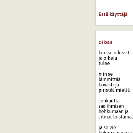
Estä käyttäjä
oikea
kun se oikeasti
ja oikeia
tulee
niin se
lämmittää
kovasti ja
piristää mieltä
senkautta
saa ihmisen
hehkumaan ja
silmät loistama
ja se vie
kokonaan muka