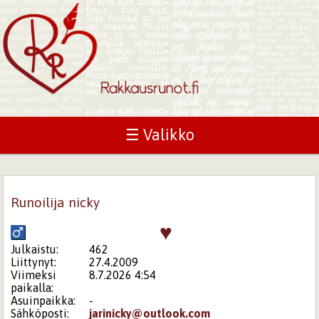
☰ Valikko
Runoilija nicky
♥
Julkaistu:
462
Liittynyt:
27.4.2009
Viimeksi
8.7.2026 4:54
paikalla:
Asuinpaikka:
-
Sähköposti:
jarinicky@outlook.com