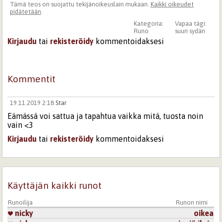
Tämä teos on suojattu tekijänoikeuslain mukaan.
Kaikki oikeudet
pidätetään
.
Kategoria:
Vapaa tägi:
Runo
suuri sydän
Kirjaudu
tai
rekisteröidy
kommentoidaksesi
Kommentit
19.11.2019 2:18
Star
Eämässä voi sattua ja tapahtua vaikka mitä, tuosta noin
vain <3
Kirjaudu
tai
rekisteröidy
kommentoidaksesi
Sivut
Käyttäjän kaikki runot
Runoilija
Runon nimi
nicky
oikea