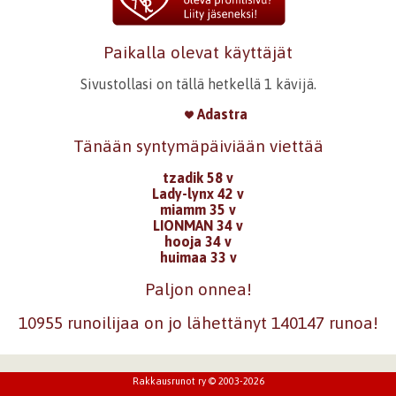
Paikalla olevat käyttäjät
Sivustollasi on tällä hetkellä 1 kävijä.
Adastra
Tänään syntymäpäiviään viettää
tzadik 58 v
Lady-lynx 42 v
miamm 35 v
LIONMAN 34 v
hooja 34 v
huimaa 33 v
Paljon onnea!
10955 runoilijaa on jo lähettänyt 140147 runoa!
Rakkausrunot ry © 2003-2026