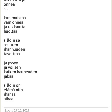
onnea
saa
kun muistaa
vain onnea
ja rakkautta
huoltaa
silloin se
asuuren
ihannuuden
tavoittaa
ja pysyy
ja voi sen
kaiken kauneuden
jakaa
silloin on
elämä niin
ihanaa
aikaa
Luotu 17.11.2019