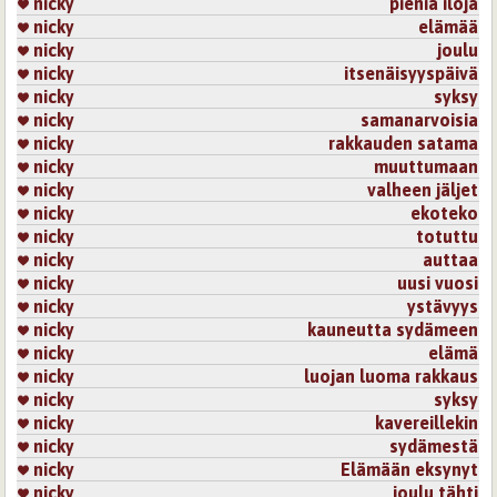
nicky
pieniä iloja
nicky
elämää
nicky
joulu
nicky
itsenäisyyspäivä
nicky
syksy
nicky
samanarvoisia
nicky
rakkauden satama
nicky
muuttumaan
nicky
valheen jäljet
nicky
ekoteko
nicky
totuttu
nicky
auttaa
nicky
uusi vuosi
nicky
ystävyys
nicky
kauneutta sydämeen
nicky
elämä
nicky
luojan luoma rakkaus
nicky
syksy
nicky
kavereillekin
nicky
sydämestä
nicky
Elämään eksynyt
nicky
joulu tähti