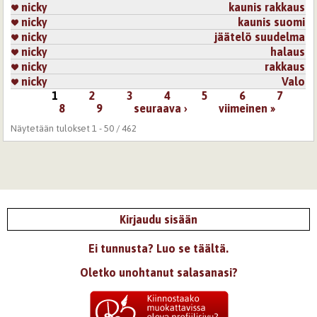
nicky
kaunis rakkaus
nicky
kaunis suomi
nicky
jäätelö suudelma
nicky
halaus
nicky
rakkaus
nicky
Valo
1
2
3
4
5
6
7
Sivut
8
9
seuraava ›
viimeinen »
Näytetään tulokset 1 - 50 / 462
Kirjaudu sisään
Ei tunnusta? Luo se täältä.
Oletko unohtanut salasanasi?