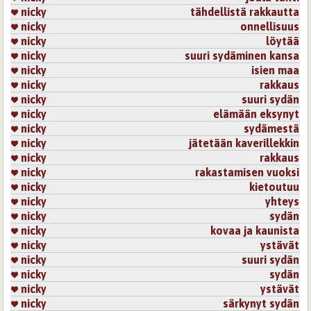
nicky
tähdellistä rakkautta
nicky
onnellisuus
nicky
löytää
nicky
suuri sydäminen kansa
nicky
isien maa
nicky
rakkaus
nicky
suuri sydän
nicky
elämään eksynyt
nicky
sydämestä
nicky
jätetään kaverillekkin
nicky
rakkaus
nicky
rakastamisen vuoksi
nicky
kietoutuu
nicky
yhteys
nicky
sydän
nicky
kovaa ja kaunista
nicky
ystävät
nicky
suuri sydän
nicky
sydän
nicky
ystävät
nicky
särkynyt sydän