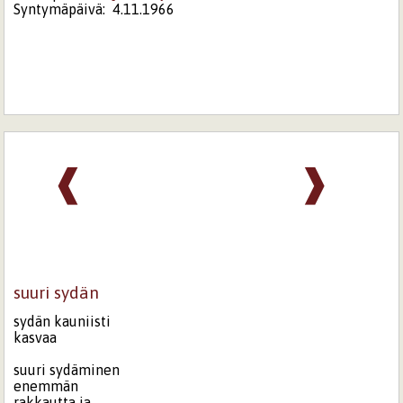
Syntymäpäivä:
4.11.1966
❰
❱
suuri sydän
sydän kauniisti
kasvaa
suuri sydäminen
enemmän
rakkautta ja