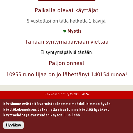
Paikalla olevat käyttäjät
Sivustollasi on tällä hetkellä 1 kävijä.
Mystis
Tänään syntymäpäiviään viettää
Ei syntymäpäiviä tänään.
Paljon onnea!
10955 runoilijaa on jo lähettänyt 140154 runoa!
Rakkausrunot ry © 2003-2026
Käytämme evästeitä varmistaaksemme mahdollisimman hyvän
käyttökokemuksen. Jatkamalla sivustomme käyttöä hyväksyt
Lue lisää
käyttöehdot ja evästeiden käytön.
Hyväksy