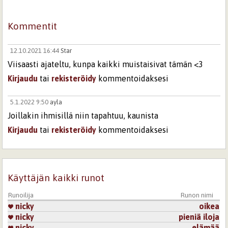
Kommentit
12.10.2021 16:44
Star
Viisaasti ajateltu, kunpa kaikki muistaisivat tämän <3
Kirjaudu
tai
rekisteröidy
kommentoidaksesi
5.1.2022 9:50
ayla
Joillakin ihmisillä niin tapahtuu, kaunista
Kirjaudu
tai
rekisteröidy
kommentoidaksesi
Sivut
Käyttäjän kaikki runot
Runoilija
Runon nimi
nicky
oikea
nicky
pieniä iloja
nicky
elämää