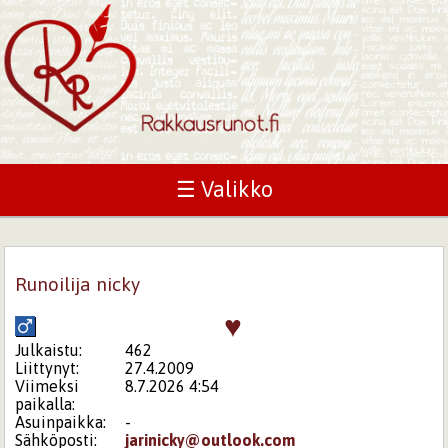
☰ Valikko
Runoilija nicky
♥
Julkaistu:
462
Liittynyt:
27.4.2009
Viimeksi
8.7.2026 4:54
paikalla:
Asuinpaikka:
-
Sähköposti:
jarinicky@outlook.com