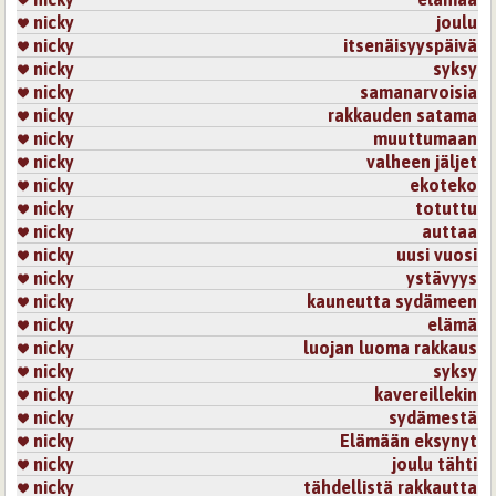
nicky
joulu
nicky
itsenäisyyspäivä
nicky
syksy
nicky
samanarvoisia
nicky
rakkauden satama
nicky
muuttumaan
nicky
valheen jäljet
nicky
ekoteko
nicky
totuttu
nicky
auttaa
nicky
uusi vuosi
nicky
ystävyys
nicky
kauneutta sydämeen
nicky
elämä
nicky
luojan luoma rakkaus
nicky
syksy
nicky
kavereillekin
nicky
sydämestä
nicky
Elämään eksynyt
nicky
joulu tähti
nicky
tähdellistä rakkautta