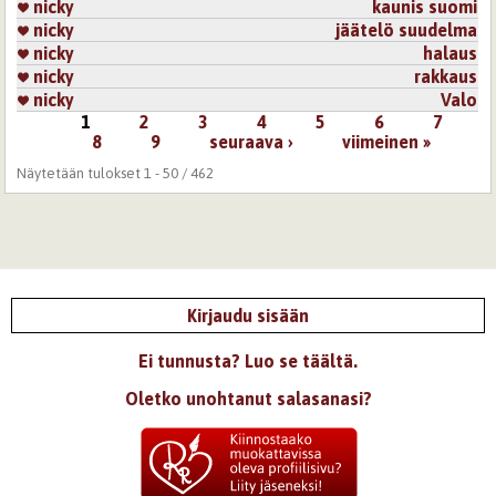
nicky
kaunis suomi
nicky
jäätelö suudelma
nicky
halaus
nicky
rakkaus
nicky
Valo
1
2
3
4
5
6
7
Sivut
8
9
seuraava ›
viimeinen »
Näytetään tulokset 1 - 50 / 462
Kirjaudu sisään
Ei tunnusta? Luo se täältä.
Oletko unohtanut salasanasi?