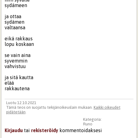
sydämeen
ja ottaa
sydämen
valtaansa
eikä rakkaus
lopu koskaan
se vain aina
syvemmin
vahvistuu
ja sitä kautta
elää
rakkautena
Luotu 12.10.2021
Tämä teos on suojattu tekijänoikeuslain mukaan.
Kaikki oikeudet
pidätetään
.
Kategoria:
Runo
Kirjaudu
tai
rekisteröidy
kommentoidaksesi