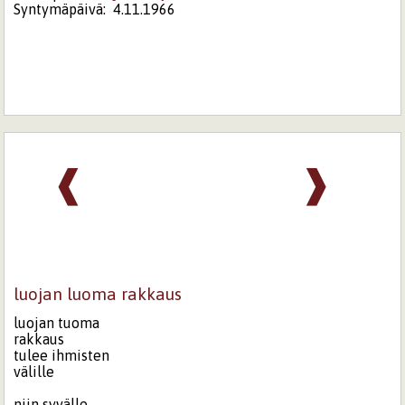
Syntymäpäivä:
4.11.1966
❰
❱
luojan luoma rakkaus
luojan tuoma
rakkaus
tulee ihmisten
välille
niin syvälle