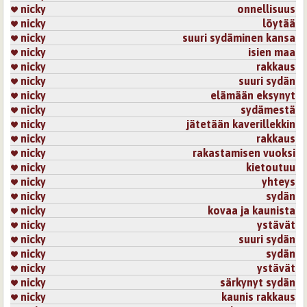
nicky
onnellisuus
nicky
löytää
nicky
suuri sydäminen kansa
nicky
isien maa
nicky
rakkaus
nicky
suuri sydän
nicky
elämään eksynyt
nicky
sydämestä
nicky
jätetään kaverillekkin
nicky
rakkaus
nicky
rakastamisen vuoksi
nicky
kietoutuu
nicky
yhteys
nicky
sydän
nicky
kovaa ja kaunista
nicky
ystävät
nicky
suuri sydän
nicky
sydän
nicky
ystävät
nicky
särkynyt sydän
nicky
kaunis rakkaus