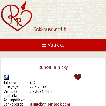
☰ Valikko
Runoilija nicky
Julkaistu:
462
Liittynyt:
27.4.2009
Viimeksi
8.7.2026 4:54
paikalla:
Asuinpaikka:
-
Sähköposti:
jarinicky@outlook.com