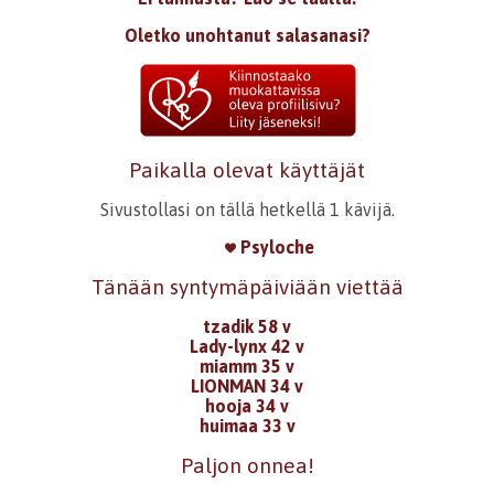
Oletko unohtanut salasanasi?
Paikalla olevat käyttäjät
Sivustollasi on tällä hetkellä 1 kävijä.
Psyloche
Tänään syntymäpäiviään viettää
tzadik 58 v
Lady-lynx 42 v
miamm 35 v
LIONMAN 34 v
hooja 34 v
huimaa 33 v
Paljon onnea!