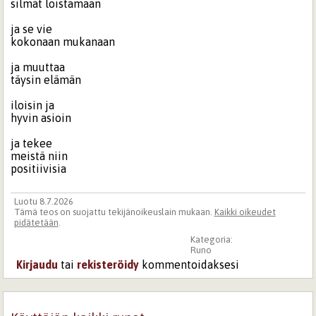
silmät loistamaan
ja se vie
kokonaan mukanaan
ja muuttaa
täysin elämän
iloisin ja
hyvin asioin
ja tekee
meistä niin
positiivisia
Luotu 8.7.2026
Tämä teos on suojattu tekijänoikeuslain mukaan.
Kaikki oikeudet
pidätetään
.
Kategoria:
Runo
Kirjaudu
tai
rekisteröidy
kommentoidaksesi