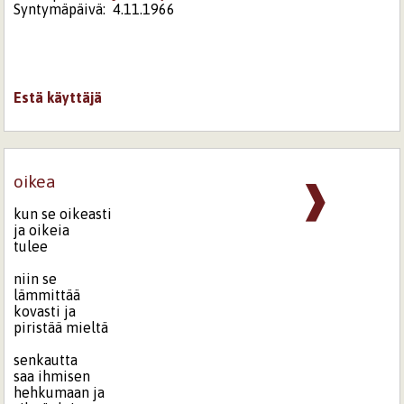
Syntymäpäivä:
4.11.1966
Estä käyttäjä
oikea
❱
kun se oikeasti
ja oikeia
tulee
niin se
lämmittää
kovasti ja
piristää mieltä
senkautta
saa ihmisen
hehkumaan ja