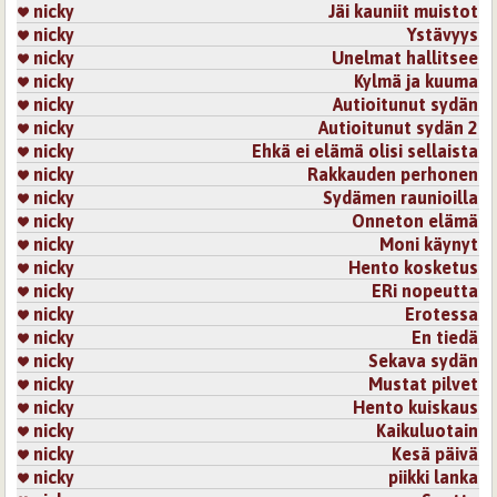
nicky
Jäi kauniit muistot
nicky
Ystävyys
nicky
Unelmat hallitsee
nicky
Kylmä ja kuuma
nicky
Autioitunut sydän
nicky
Autioitunut sydän 2
nicky
Ehkä ei elämä olisi sellaista
nicky
Rakkauden perhonen
nicky
Sydämen raunioilla
nicky
Onneton elämä
nicky
Moni käynyt
nicky
Hento kosketus
nicky
ERi nopeutta
nicky
Erotessa
nicky
En tiedä
nicky
Sekava sydän
nicky
Mustat pilvet
nicky
Hento kuiskaus
nicky
Kaikuluotain
nicky
Kesä päivä
nicky
piikki lanka