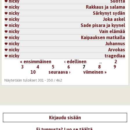
nicky
Suotta
nicky
Rakkaus ja salama
nicky
Särkynyt sydän
nicky
Joka askel
nicky
Sade pisara ja kyynel
nicky
Vain elämää
nicky
Kaipauksen matkalla
nicky
Juhannus
nicky
Arvokas
nicky
tragediaa
« ensimmäinen
‹ edellinen
…
2
Sivut
3
4
5
6
7
8
9
10
seuraava ›
viimeinen »
Näytetään tulokset 301 - 350 / 462
Kirjaudu sisään
Ei tunnusta? Luo se täältä.