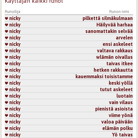
Käyttäjän kaikki runot
Runoilija
Runon nimi
nicky
pilkettä silmäkulmaan
nicky
Häilyvää harhaa
nicky
sanomattakin selvää
nicky
arvelen
nicky
ensi askeleet
nicky
valtava rakkaus
nicky
wlämän oivallus
nicky
taivas itkee
nicky
hetken rakkautta
nicky
kauemmaksi toisistamme
nicky
keski yöllä
nicky
tutut askeleet
nicky
luotain
nicky
vain vilaus
nicky
pienistä asioista
nicky
viime yönä
nicky
valoa päivään
nicky
elämän polku
nicky
Yö taivas