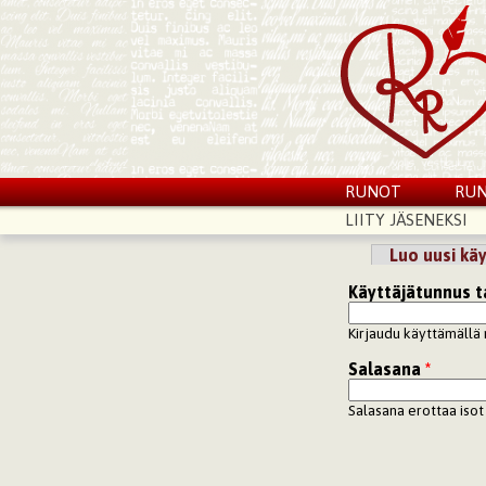
RUNOT
RUN
LIITY JÄSENEKSI
Luo uusi käy
Ensisijaiset vä
Käyttäjätunnus t
Kirjaudu käyttämällä 
Salasana
*
Salasana erottaa isot 