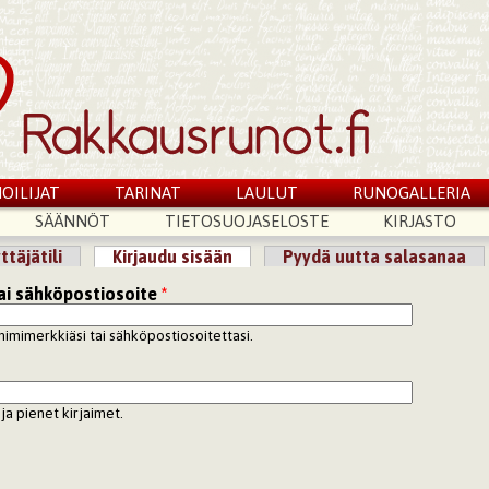
OILIJAT
TARINAT
LAULUT
RUNOGALLERIA
SÄÄNNÖT
TIETOSUOJASELOSTE
KIRJASTO
ttäjätili
Kirjaudu sisään
(aktiivinen välilehti)
Pyydä uutta salasanaa
lilehdet
ai sähköpostiosoite
*
nimimerkkiäsi tai sähköpostiosoitettasi.
ja pienet kirjaimet.