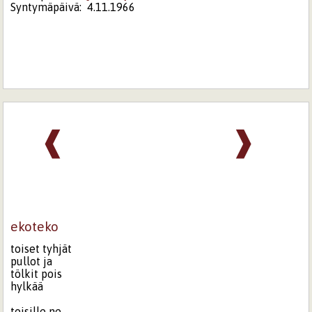
Syntymäpäivä:
4.11.1966
❰
❱
ekoteko
toiset tyhjät
pullot ja
tölkit pois
hylkää
toisille ne