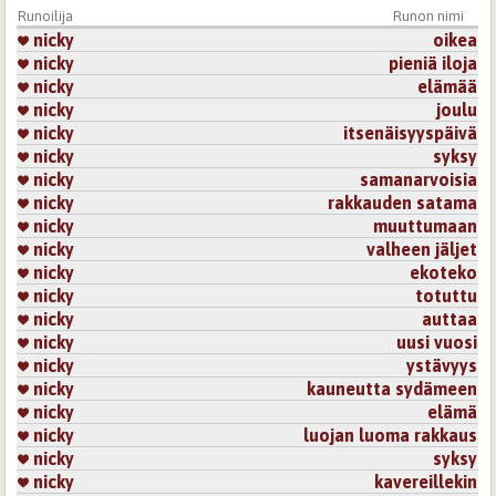
Runoilija
Runon nimi
nicky
oikea
nicky
pieniä iloja
nicky
elämää
nicky
joulu
nicky
itsenäisyyspäivä
nicky
syksy
nicky
samanarvoisia
nicky
rakkauden satama
nicky
muuttumaan
nicky
valheen jäljet
nicky
ekoteko
nicky
totuttu
nicky
auttaa
nicky
uusi vuosi
nicky
ystävyys
nicky
kauneutta sydämeen
nicky
elämä
nicky
luojan luoma rakkaus
nicky
syksy
nicky
kavereillekin