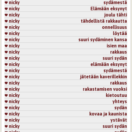
nicky
sydämestä
nicky
Elämään eksynyt
nicky
joulu tähti
nicky
tähdellistä rakkautta
nicky
onnellisuus
nicky
löytää
nicky
suuri sydäminen kansa
nicky
isien maa
nicky
rakkaus
nicky
suuri sydän
nicky
elämään eksynyt
nicky
sydämestä
nicky
jätetään kaverillekkin
nicky
rakkaus
nicky
rakastamisen vuoksi
nicky
kietoutuu
nicky
yhteys
nicky
sydän
nicky
kovaa ja kaunista
nicky
ystävät
nicky
suuri sydän