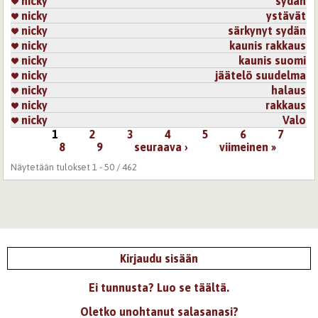
nicky
sydän
nicky
ystävät
nicky
särkynyt sydän
nicky
kaunis rakkaus
nicky
kaunis suomi
nicky
jäätelö suudelma
nicky
halaus
nicky
rakkaus
nicky
Valo
1
2
3
4
5
6
7
Sivut
8
9
seuraava ›
viimeinen »
Näytetään tulokset 1 - 50 / 462
Kirjaudu sisään
Ei tunnusta? Luo se täältä.
Oletko unohtanut salasanasi?