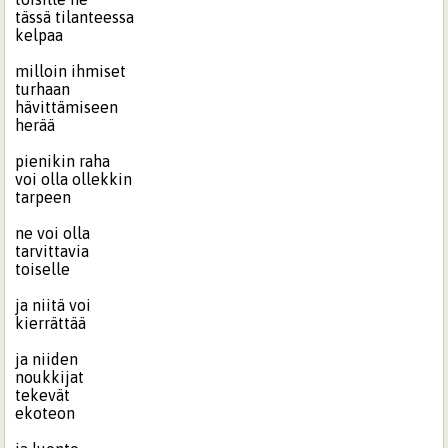
tässä tilanteessa
kelpaa
milloin ihmiset
turhaan
hävittämiseen
herää
pienikin raha
voi olla ollekkin
tarpeen
ne voi olla
tarvittavia
toiselle
ja niitä voi
kierrättää
ja niiden
noukkijat
tekevät
ekoteon