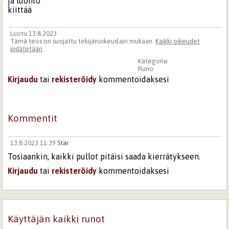
ja luonto
kiittää
Luotu 13.8.2023
Tämä teos on suojattu tekijänoikeuslain mukaan.
Kaikki oikeudet
pidätetään
.
Kategoria:
Runo
Kirjaudu
tai
rekisteröidy
kommentoidaksesi
Kommentit
13.8.2023 11:39
Star
Tosiaankin, kaikki pullot pitäisi saada kierrätykseen.
Kirjaudu
tai
rekisteröidy
kommentoidaksesi
Sivut
Käyttäjän kaikki runot