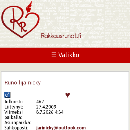
☰ Valikko
Runoilija nicky
♥
Julkaistu:
462
Liittynyt:
27.4.2009
Viimeksi
8.7.2026 4:54
paikalla:
Asuinpaikka:
-
Sähköposti:
jarinicky@outlook.com