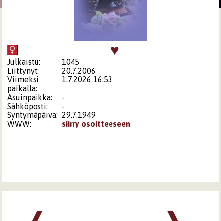
♥
Julkaistu:
1045
Liittynyt:
20.7.2006
Viimeksi
1.7.2026 16:53
paikalla:
Asuinpaikka:
-
Sähköposti:
-
Syntymäpäivä:
29.7.1949
WWW:
siirry osoitteeseen
❰
❱