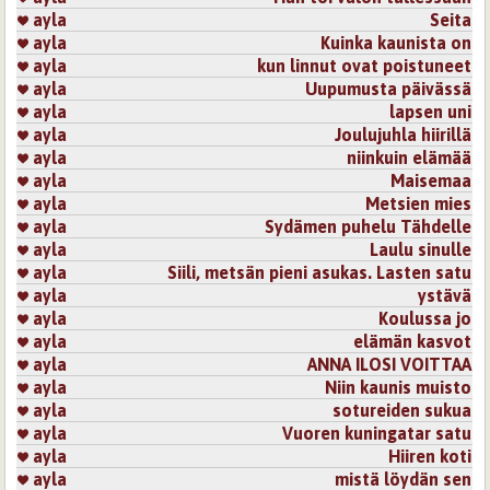
ayla
Seita
16.10.2008 0:00
laulava kulkuri
ayla
Kuinka kaunista on
Niin, elämä jatkaa kulkuaan kuin pieni puro ... välillä
ayla
kun linnut ovat poistuneet
nopeasti, välillä hitaasti ... kuitenkin eteenpäin
ayla
Uupumusta päivässä
tavoittaakseen sitten joskus suuren valtameren, missä voi
ayla
lapsen uni
olla aivan rauhassa ... Kiitos tästä runostasi, pidän kovasti :)
ayla
Joulujuhla hiirillä
ayla
niinkuin elämää
Kirjaudu
tai
rekisteröidy
kommentoidaksesi
ayla
Maisemaa
ayla
Metsien mies
17.10.2008 0:00
Bluest
ayla
Sydämen puhelu Tähdelle
Elämän matkalla,.... .
ayla
Laulu sinulle
Upea runo.
ayla
Siili, metsän pieni asukas. Lasten satu
ayla
ystävä
Kirjaudu
tai
rekisteröidy
kommentoidaksesi
ayla
Koulussa jo
ayla
elämän kasvot
19.10.2008 0:00
epeli
ayla
ANNA ILOSI VOITTAA
ayla
Niin kaunis muisto
Täsmälleen näin, ei ole syytä hötkyillä turhia.
ayla
sotureiden sukua
Kirjaudu
tai
rekisteröidy
kommentoidaksesi
ayla
Vuoren kuningatar satu
ayla
Hiiren koti
ayla
mistä löydän sen
19.10.2008 0:00
Ma-ppi