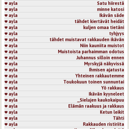
ayla
Satu hiirestä
Näin se elämänvirta meitä vie ja kulijettaa,- aina on joku
ayla
minne katosi
tarkootus sille missä milloinkin mennään lastuna elämän
ayla
Ikävän säde
laineilla.
ayla
tähdet kiertävät heidät
Tykästyyn tähän..............
ayla
kuljen omaa tietäni
Kirjaudu
tai
rekisteröidy
kommentoidaksesi
ayla
tyhjyys
ayla
tähdet muistavat rakkauden ikävän
Sivut
ayla
Niin kauniita muistot
ayla
Muistoista parhaimman odotus
ayla
Juhannus silloin ennen
ayla
Myrskyjä näkyvissä
ayla
Ihmisen ajatusta
ayla
Yhteinen rakkautemme
ayla
Toukokuun toinen sunnuntai
ayla
Yö rakkaus
ayla
Ikävän kyyneleet
ayla
_Sielujen kaukokaipuu
ayla
Elämän raakuus ja rakkaus
ayla
Ketun leikit
ayla
Tähti
ayla
Rakkauden ristiriita