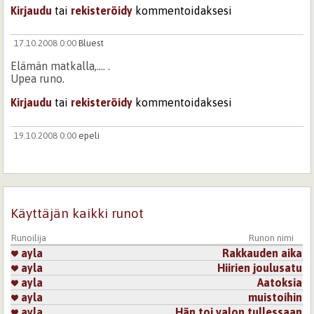
Kirjaudu
tai
rekisteröidy
kommentoidaksesi
17.10.2008 0:00
Bluest
Elämän matkalla,.... .
Upea runo.
Kirjaudu
tai
rekisteröidy
kommentoidaksesi
19.10.2008 0:00
epeli
Täsmälleen näin, ei ole syytä hötkyillä turhia.
Kirjaudu
tai
rekisteröidy
kommentoidaksesi
Käyttäjän kaikki runot
19.10.2008 0:00
Ma-ppi
Näin se elämänvirta meitä vie ja kulijettaa,- aina on joku
Runoilija
Runon nimi
tarkootus sille missä milloinkin mennään lastuna elämän
ayla
Rakkauden aika
laineilla.
ayla
Hiirien joulusatu
Tykästyyn tähän..............
ayla
Aatoksia
ayla
muistoihin
Kirjaudu
tai
rekisteröidy
kommentoidaksesi
ayla
Hän toi valon tullessaan