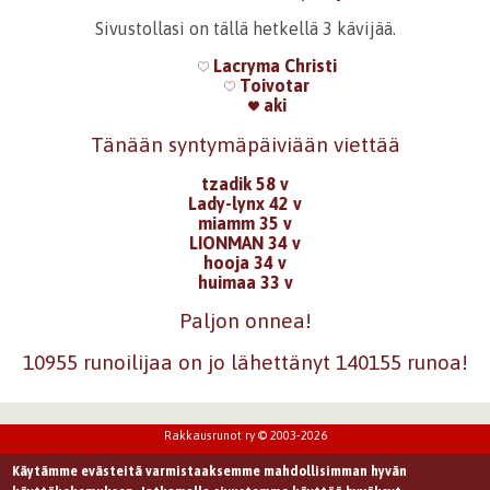
Sivustollasi on tällä hetkellä 3 kävijää.
Lacryma Christi
Toivotar
aki
Tänään syntymäpäiviään viettää
tzadik 58 v
Lady-lynx 42 v
miamm 35 v
LIONMAN 34 v
hooja 34 v
huimaa 33 v
Paljon onnea!
10955 runoilijaa on jo lähettänyt 140155 runoa!
Rakkausrunot ry © 2003-2026
Käytämme evästeitä varmistaaksemme mahdollisimman hyvän