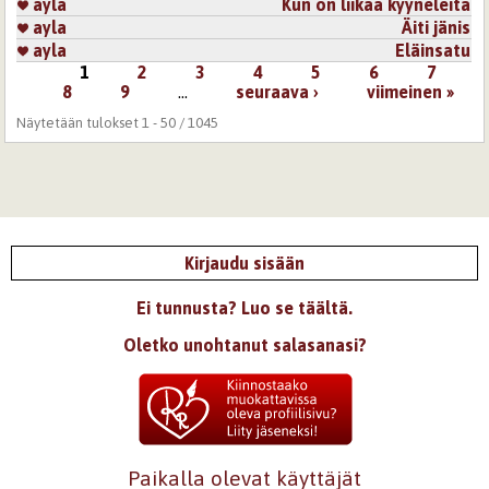
ayla
Kun on liikaa kyyneleitä
ayla
Äiti jänis
ayla
Eläinsatu
1
2
3
4
5
6
7
Sivut
8
9
…
seuraava ›
viimeinen »
Näytetään tulokset 1 - 50 / 1045
Kirjaudu sisään
Ei tunnusta? Luo se täältä.
Oletko unohtanut salasanasi?
Paikalla olevat käyttäjät