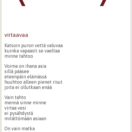
virtaavaa
Katsoin puron vettä valuvaa
kuinka vapaasti se vaeltaa
minne tahtoo
Voima on ihana asia
sillä pääsee
eteenpäin elämässä
huuhtoo alleen pienet risut
joita ei ollutkaan enää
Vain tahto
mennä sinne minne
virtaa vesi
ei pysähdystä
mitättömään asiaan
On vain matka