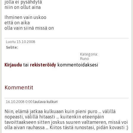
jolla ei pysähdytä
niin on ollut aina
Ihminen vain uskoo
että on aika
olla vain siinä missä on
Luotu 15.10.2008
Selite:
Kategoria:
Runo
Kirjaudu
tai
rekisteröidy
kommentoidaksesi
Kommentit
16.10.2008 0:00
laulava kulkuri
Niin, elämä jatkaa kulkuaan kuin pieni puro ... välillä
nopeasti, välillä hitaasti ... kuitenkin eteenpäin
tavoittaakseen sitten joskus suuren valtameren, missä voi
olla aivan rauhassa ... Kiitos tästä runostasi, pidän kovasti :)