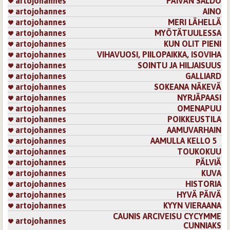
artojohannes
PÄIVÄN SALDO
artojohannes
AINO
artojohannes
MERI LÄHELLÄ
artojohannes
MYÖTÄTUULESSA
artojohannes
KUN OLIT PIENI
artojohannes
VIHAVUOSI, PIILOPAIKKA, ISOVIHA
artojohannes
SOINTU JA HILJAISUUS
artojohannes
GALLIARD
artojohannes
SOKEANA NÄKEVÄ
artojohannes
NYRJÄPAASI
artojohannes
OMENAPUU
artojohannes
POIKKEUSTILA
artojohannes
AAMUVARHAIN
artojohannes
AAMULLA KELLO 5
artojohannes
TOUKOKUU
artojohannes
PÄLVIÄ
artojohannes
KUVA
artojohannes
HISTORIA
artojohannes
HYVÄ PÄIVÄ
artojohannes
KYYN VIERAANA
CAUNIS ARCIVEISU CYCYMME
artojohannes
CUNNIAKS