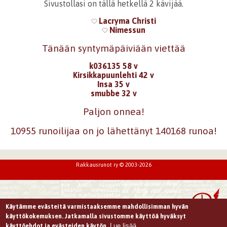
Sivustollasi on tällä hetkellä 2 kävijää.
Lacryma Christi
Nimessun
Tänään syntymäpäiviään viettää
k036135 58 v
Kirsikkapuunlehti 42 v
Insa 35 v
smubbe 32 v
Paljon onnea!
10955 runoilijaa on jo lähettänyt 140168 runoa!
Rakkausrunot ry © 2003-2026
Käytämme evästeitä varmistaaksemme mahdollisimman hyvän
käyttökokemuksen. Jatkamalla sivustomme käyttöä hyväksyt
Lue lisää
käyttöehdot ja evästeiden käytön.