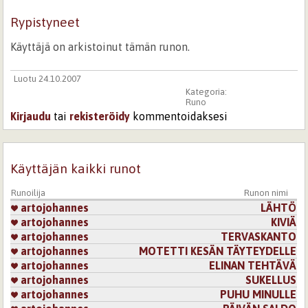
Rypistyneet
Käyttäjä on arkistoinut tämän runon.
Luotu 24.10.2007
Kategoria:
Runo
Kirjaudu
tai
rekisteröidy
kommentoidaksesi
Käyttäjän kaikki runot
Runoilija
Runon nimi
artojohannes
LÄHTÖ
artojohannes
KIVIÄ
artojohannes
TERVASKANTO
artojohannes
MOTETTI KESÄN TÄYTEYDELLE
artojohannes
ELINAN TEHTÄVÄ
artojohannes
SUKELLUS
artojohannes
PUHU MINULLE