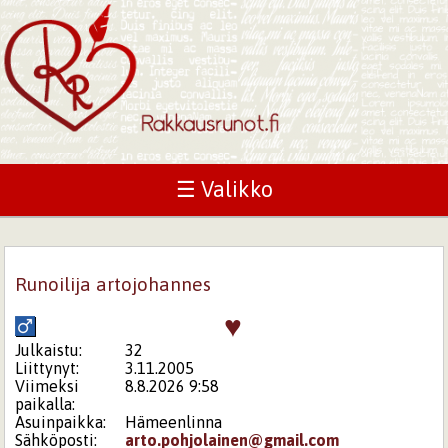
☰ Valikko
Runoilija artojohannes
♥
Julkaistu:
32
Liittynyt:
3.11.2005
Viimeksi
8.8.2026 9:58
paikalla:
Asuinpaikka:
Hämeenlinna
Sähköposti:
arto.pohjolainen@gmail.com