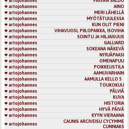
artojohannes
PÄIVÄN SALDO
artojohannes
AINO
artojohannes
MERI LÄHELLÄ
artojohannes
MYÖTÄTUULESSA
artojohannes
KUN OLIT PIENI
artojohannes
VIHAVUOSI, PIILOPAIKKA, ISOVIHA
artojohannes
SOINTU JA HILJAISUUS
artojohannes
GALLIARD
artojohannes
SOKEANA NÄKEVÄ
artojohannes
NYRJÄPAASI
artojohannes
OMENAPUU
artojohannes
POIKKEUSTILA
artojohannes
AAMUVARHAIN
artojohannes
AAMULLA KELLO 5
artojohannes
TOUKOKUU
artojohannes
PÄLVIÄ
artojohannes
KUVA
artojohannes
HISTORIA
artojohannes
HYVÄ PÄIVÄ
artojohannes
KYYN VIERAANA
CAUNIS ARCIVEISU CYCYMME
artojohannes
CUNNIAKS