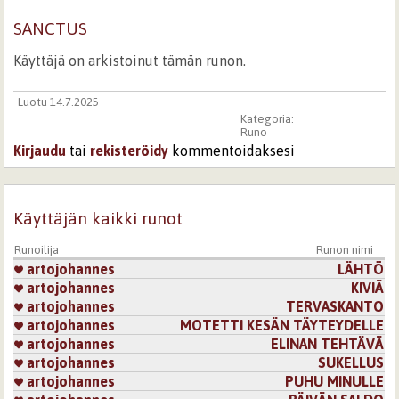
SANCTUS
Käyttäjä on arkistoinut tämän runon.
Luotu 14.7.2025
Kategoria:
Runo
Kirjaudu
tai
rekisteröidy
kommentoidaksesi
Käyttäjän kaikki runot
Runoilija
Runon nimi
artojohannes
LÄHTÖ
artojohannes
KIVIÄ
artojohannes
TERVASKANTO
artojohannes
MOTETTI KESÄN TÄYTEYDELLE
artojohannes
ELINAN TEHTÄVÄ
artojohannes
SUKELLUS
artojohannes
PUHU MINULLE