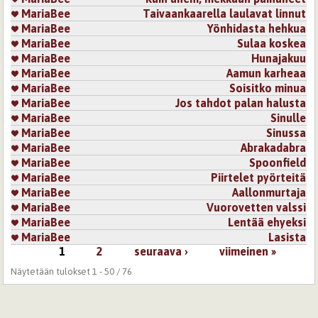
MariaBee
Taivaankaarella laulavat linnut
MariaBee
Yönhidasta hehkua
MariaBee
Sulaa koskea
MariaBee
Hunajakuu
MariaBee
Aamun karheaa
MariaBee
Soisitko minua
MariaBee
Jos tahdot palan halusta
MariaBee
Sinulle
MariaBee
Sinussa
MariaBee
Abrakadabra
MariaBee
Spoonfield
MariaBee
Piirtelet pyörteitä
MariaBee
Aallonmurtaja
MariaBee
Vuorovetten valssi
MariaBee
Lentää ehyeksi
MariaBee
Lasista
1
2
seuraava ›
viimeinen »
Sivut
Näytetään tulokset 1 - 50 / 76