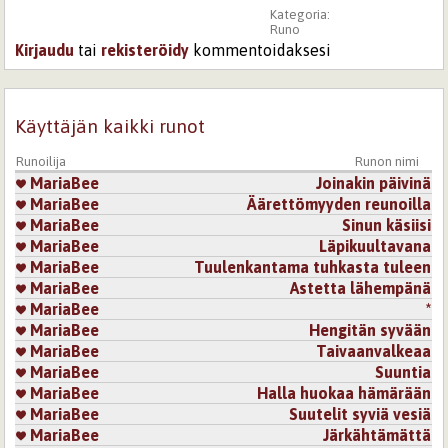
Kategoria:
Runo
Kirjaudu
tai
rekisteröidy
kommentoidaksesi
Käyttäjän kaikki runot
Runoilija
Runon nimi
MariaBee
Joinakin päivinä
MariaBee
Äärettömyyden reunoilla
MariaBee
Sinun käsiisi
MariaBee
Läpikuultavana
MariaBee
Tuulenkantama tuhkasta tuleen
MariaBee
Astetta lähempänä
MariaBee
*
MariaBee
Hengitän syvään
MariaBee
Taivaanvalkeaa
MariaBee
Suuntia
MariaBee
Halla huokaa hämärään
MariaBee
Suutelit syviä vesiä
MariaBee
Järkähtämättä