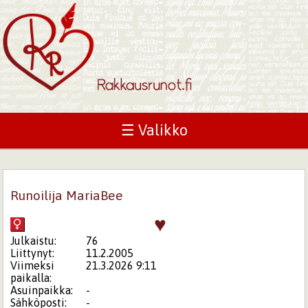
☰ Valikko
Runoilija MariaBee
♥
Julkaistu:
76
Liittynyt:
11.2.2005
Viimeksi
21.3.2026 9:11
paikalla:
Asuinpaikka:
-
Sähköposti:
-