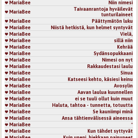
MariaBee
Niin nimesi
Taivaanrantoja hyväilevät
MariaBee
tunturilaineet
MariaBee
Päättymätön luku
MariaBee
Niistä hetkistä, kun helmet syntyvät
MariaBee
Vielä,
MariaBee
sillä niin
MariaBee
Kehrää
MariaBee
Sydänsopukkaani
MariaBee
Nimesi on nyt
MariaBee
Rakkaudestasi laulu
MariaBee
Sinua
MariaBee
Katseesi kehto, käsiesi keinu
MariaBee
Avosylin
MariaBee
Aavan laulua kuunnellen
MariaBee
ei se tuuli ollut kuin muut
MariaBee
Haluta, tahtoa - tunnetta, totuutta
MariaBee
Se kauniimpi minä
MariaBee
Ansa tähtienvälisessä aineessa
MariaBee
*
MariaBee
Kun tähdet syttyvät
MariaBee
Kuin uneni, hiekkaan painuneet