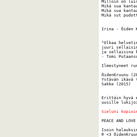
Milloin on lui
Mikä sua kantaa
Mikä sua kantaa
Mikä sut pudott
Irina - Öiden K
"Olkaa helveti
juuri sellaisi
ja sellaisina 
- Tomi Putaansu
Ilmestyneet run
ÖidenKruunu (20
Ystävän ikävä (
Sakke (2015) 

Erittäin hyvä 
uusille lukijo
Sieluni kopioi
PEACE AND LOVE 
Isoin halauksin
© <3 ÖidenKruun