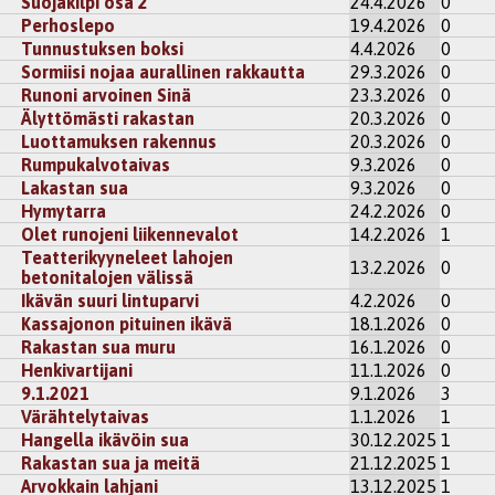
Suojakilpi osa 2
24.4.2026
0
Perhoslepo
19.4.2026
0
Tunnustuksen boksi
4.4.2026
0
Sormiisi nojaa aurallinen rakkautta
29.3.2026
0
Runoni arvoinen Sinä
23.3.2026
0
Älyttömästi rakastan
20.3.2026
0
Luottamuksen rakennus
20.3.2026
0
Rumpukalvotaivas
9.3.2026
0
Lakastan sua
9.3.2026
0
Hymytarra
24.2.2026
0
Olet runojeni liikennevalot
14.2.2026
1
Teatterikyyneleet lahojen
13.2.2026
0
betonitalojen välissä
Ikävän suuri lintuparvi
4.2.2026
0
Kassajonon pituinen ikävä
18.1.2026
0
Rakastan sua muru
16.1.2026
0
Henkivartijani
11.1.2026
0
9.1.2021
9.1.2026
3
Värähtelytaivas
1.1.2026
1
Hangella ikävöin sua
30.12.2025
1
Rakastan sua ja meitä
21.12.2025
1
Arvokkain lahjani
13.12.2025
1