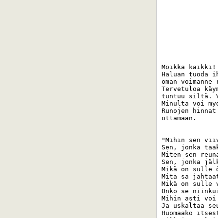
Moikka kaikki!
Haluan tuoda i
oman voimanne 
Tervetuloa käy
tuntuu siltä. 
Minulta voi my
Runojen hinnat
ottamaan. 

"Mihin sen viiv
Sen, jonka taa
Miten sen reuna
Sen, jonka jäl
Mikä on sulle 
Mitä sä jahtaa
Mikä on sulle 
Onko se niinku
Mihin asti voi 
Ja uskaltaa se
Huomaako itsest