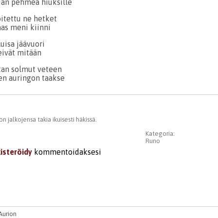
iian pehmeä hiuksille
oitettu ne hetket
aas meni kiinni
uisa jäävuori
eivät mitään
tan solmut veteen
en auringon taakse
n jalkojensa takia ikuisesti häkissä.
Kategoria:
Runo
kisteröidy
kommentoidaksesi
Aurion