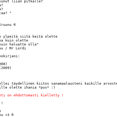
sunut liian pitkälle?

?

?

aa? "

ruunu ©

n ylpeitä siitä keitä olette 

na kuin olette 

kuin haluatte olla"

u / Mr Lordi

okirjani:

08)

2009)

ellei täydellinen kiitos sanamaalausteni kaikille arvoste
ille olette ihania *pus* :)

nti on ehdottomasti kielletty ! 
!

 

u <3 ©
