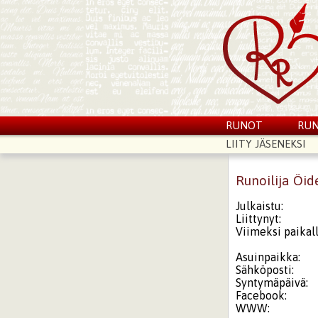
RUNOT
RUN
LIITY JÄSENEKSI
Runoilija Öi
Julkaistu:
Liittynyt:
Viimeksi paikall
Asuinpaikka:
Sähköposti:
Syntymäpäivä:
Facebook:
WWW: