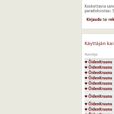
Koskettavia sano
paradoksistasi. 
Kirjaudu
tai
re
Sivut
Käyttäjän kai
Runoilija
ÖidenKruunu
ÖidenKruunu
ÖidenKruunu
ÖidenKruunu
ÖidenKruunu
ÖidenKruunu
ÖidenKruunu
ÖidenKruunu
ÖidenKruunu