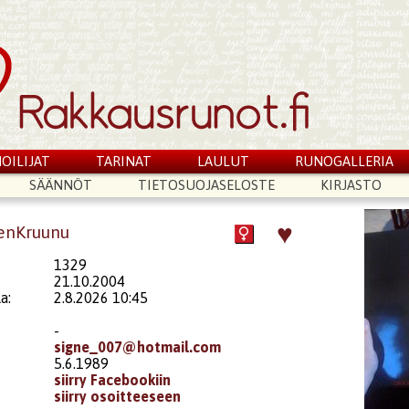
OILIJAT
TARINAT
LAULUT
RUNOGALLERIA
SÄÄNNÖT
TIETOSUOJASELOSTE
KIRJASTO
♥
denKruunu
1329
21.10.2004
a:
2.8.2026 10:45
-
signe_007@hotmail.com
5.6.1989
siirry Facebookiin
siirry osoitteeseen