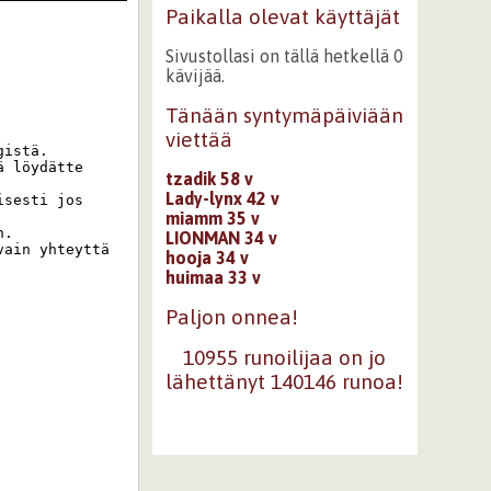
Paikalla olevat käyttäjät
Sivustollasi on tällä hetkellä 0
kävijää.
Tänään syntymäpäiviään
viettää
istä. 

 löydätte 
tzadik 58 v
Lady-lynx 42 v
sesti jos 
miamm 35 v
. 

LIONMAN 34 v
ain yhteyttä 
hooja 34 v
huimaa 33 v
Paljon onnea!
10955 runoilijaa on jo
lähettänyt 140146 runoa!