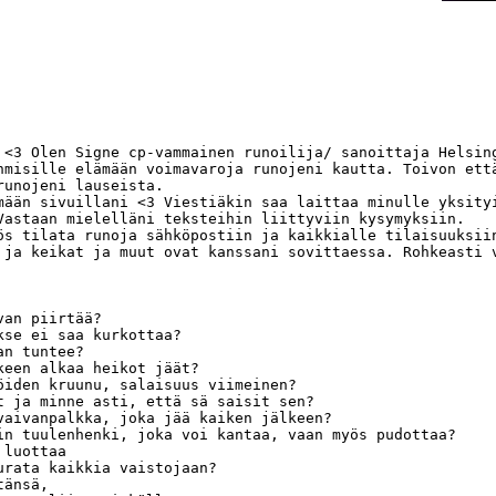
 <3 Olen Signe cp-vammainen runoilija/ sanoittaja Helsing
hmisille elämään voimavaroja runojeni kautta. Toivon että
runojeni lauseista. 

mään sivuillani <3 Viestiäkin saa laittaa minulle yksityi
Vastaan mielelläni teksteihin liittyviin kysymyksiin.

ös tilata runoja sähköpostiin ja kaikkialle tilaisuuksiin
 ja keikat ja muut ovat kanssani sovittaessa. Rohkeasti v
an piirtää?

kse ei saa kurkottaa?

n tuntee?

keen alkaa heikot jäät?

öiden kruunu, salaisuus viimeinen?

t ja minne asti, että sä saisit sen?

vaivanpalkka, joka jää kaiken jälkeen?

in tuulenhenki, joka voi kantaa, vaan myös pudottaa?

luottaa

urata kaikkia vaistojaan?

änsä,
