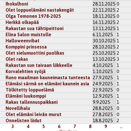
Ihokulhoni
28.11.2025
0
Olet loppuelämäni nastakengät
22.11.2025
2
Olga Temonen 1978-2025
18.11.2025
0
Herkkä olkapää
16.11.2025
2
Rakastan sua tähtipeittoni
13.11.2025
1
Elina Salon muistolle
6.11.2025
1
Halloweenvibat
30.10.2025
1
Komppini prinsessa
28.10.2025
2
Olet sielumuottini puolikas
25.10.2025
2
Olet rakas
13.10.2025
3
Rakastan sun taivaan liikkeelle
4.10.2025
1
Korvalehtien syöjä
1.10.2025
0
Runo maailman kauneimasta tunteesta
27.9.2025
1
Elämäsi särmä on elämäni kaunein asia
24.9.2025
1
Tölkitetty loppuelämä
22.9.2025
0
Elämäni luukomppi
12.9.2025
1
Rakas tallennuspaikkani
9.9.2025
1
Novellihalu
28.8.2025
0
Olet elämäni leivän murut
27.8.2025
0
Onnelisten liidut
18.8.2025
2
3
4
5
6
7
8
9
…