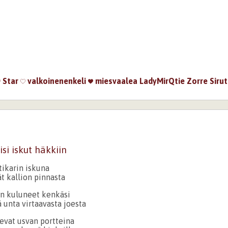
Star
valkoinenenkeli
miesvaalea
LadyMirQtie
Zorre
Sirut
isi iskut häkkiin
tikarin iskuna
t kallion pinnasta
n kuluneet kenkäsi
 unta virtaavasta joesta
vat usvan portteina