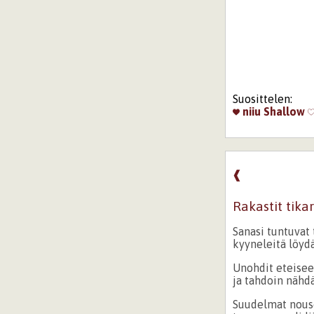
Suosittelen:
niiu
Shallow
❰
Rakastit tikar
Sanasi tuntuvat 
kyyneleitä löydä
Unohdit eteisee
ja tahdoin nähdä
Suudelmat nouse