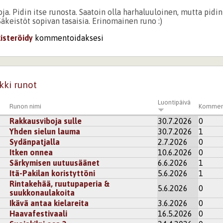
ja. Pidin itse runosta. Saatoin olla harhaluuloinen, mutta pidin
Säkeistöt sopivan tasaisia. Erinomainen runo :)
kisteröidy
kommentoidaksesi
kki runot
Luontipäivä
Runon nimi
Kommen
Rakkausviboja sulle
30.7.2026
0
Yhden sielun lauma
30.7.2026
1
Sydänpatjalla
2.7.2026
0
Itken onnea
10.6.2026
0
Särkymisen uutuusäänet
6.6.2026
1
Itä-Pakilan koristyttöni
5.6.2026
1
Rintakehää, ruutupaperia &
5.6.2026
0
suukkonaulakoita
Ikävä antaa kielareita
3.6.2026
0
Haavafestivaali
16.5.2026
0