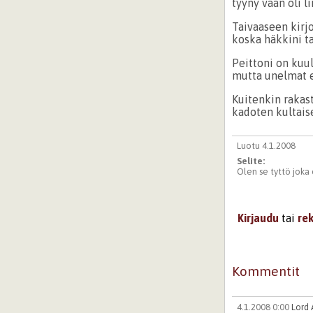
tyyny vaan oli l
Taivaaseen kirj
koska häkkini t
Peittoni on kuul
mutta unelmat 
Kuitenkin rakas
kadoten kultais
Luotu 4.1.2008
Selite:
Olen se tyttö joka o
Kirjaudu
tai
re
Kommentit
4.1.2008 0:00
Lord 