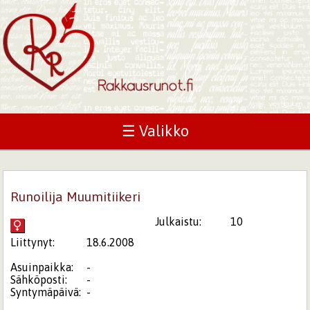
☰ Valikko
Runoilija Muumitiikeri
Julkaistu:
10
Liittynyt:
18.6.2008
Asuinpaikka:
-
Sähköposti:
-
Syntymäpäivä:
-