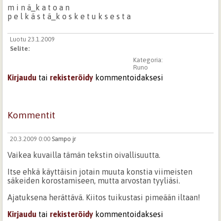
m i n ä_k a t o a n
p e l k ä s t ä_k o s k e t u k s e s t a
Luotu 23.1.2009
Selite:
Kategoria:
Runo
Kirjaudu
tai
rekisteröidy
kommentoidaksesi
Kommentit
20.3.2009 0:00
Sampo jr
Vaikea kuvailla tämän tekstin oivallisuutta.
Itse ehkä käyttäisin jotain muuta konstia viimeisten
säkeiden korostamiseen, mutta arvostan tyyliäsi.
Ajatuksena herättävä. Kiitos tuikustasi pimeään iltaan!
Kirjaudu
tai
rekisteröidy
kommentoidaksesi