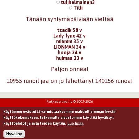
tulihelmainen3
Tilli
Tänään syntymäpäiviään viettää
tzadik 58 v
Lady-lynx 42 v
miamm 35 v
LIONMAN 34 v
hooja 34 v
huimaa 33 v
Paljon onnea!
10955 runoilijaa on jo lähettänyt 140156 runoa!
Rakkausrunot ry © 2003-2026
Käytämme evästeitä varmistaaksemme mahdollisimman hyvän
käyttökokemuksen. Jatkamalla sivustomme käyttöä hyväksyt
Lue lisää
käyttöehdot ja evästeiden käytön.
Hyväksy