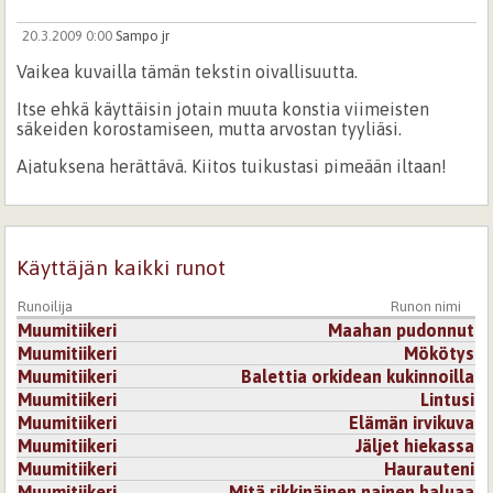
20.3.2009 0:00
Sampo jr
Vaikea kuvailla tämän tekstin oivallisuutta.
Itse ehkä käyttäisin jotain muuta konstia viimeisten
säkeiden korostamiseen, mutta arvostan tyyliäsi.
Ajatuksena herättävä. Kiitos tuikustasi pimeään iltaan!
Kirjaudu
tai
rekisteröidy
kommentoidaksesi
Käyttäjän kaikki runot
Runoilija
Runon nimi
Muumitiikeri
Maahan pudonnut
Muumitiikeri
Mökötys
Muumitiikeri
Balettia orkidean kukinnoilla
Muumitiikeri
Lintusi
Muumitiikeri
Elämän irvikuva
Muumitiikeri
Jäljet hiekassa
Muumitiikeri
Haurauteni
Muumitiikeri
Mitä rikkinäinen nainen haluaa