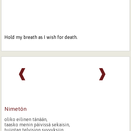
Hold my breath as I wish for death.
❰
❱
Nimetön
oliko eilinen tänään,
taasko menin päivissä sekaisin,
tuijotan telvision syvyyksiin,