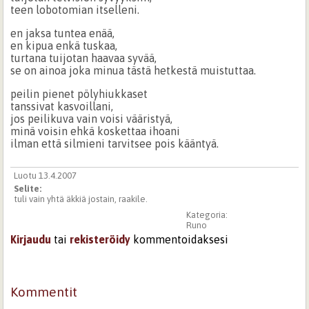
teen lobotomian itselleni.
en jaksa tuntea enää,
en kipua enkä tuskaa,
turtana tuijotan haavaa syvää,
se on ainoa joka minua tästä hetkestä muistuttaa.
peilin pienet pölyhiukkaset
tanssivat kasvoillani,
jos peilikuva vain voisi vääristyä,
minä voisin ehkä koskettaa ihoani
ilman että silmieni tarvitsee pois kääntyä.
Luotu 13.4.2007
Selite:
tuli vain yhtä äkkiä jostain, raakile.
Kategoria:
Runo
Kirjaudu
tai
rekisteröidy
kommentoidaksesi
Kommentit