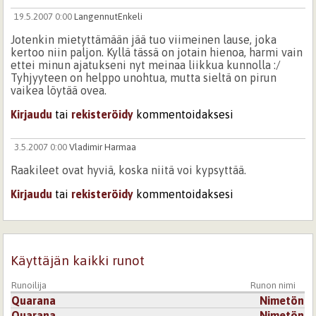
19.5.2007 0:00
LangennutEnkeli
Jotenkin mietyttämään jää tuo viimeinen lause, joka
kertoo niin paljon. Kyllä tässä on jotain hienoa, harmi vain
ettei minun ajatukseni nyt meinaa liikkua kunnolla :/
Tyhjyyteen on helppo unohtua, mutta sieltä on pirun
vaikea löytää ovea.
Kirjaudu
tai
rekisteröidy
kommentoidaksesi
3.5.2007 0:00
Vladimir Harmaa
Raakileet ovat hyviä, koska niitä voi kypsyttää.
Kirjaudu
tai
rekisteröidy
kommentoidaksesi
Käyttäjän kaikki runot
Runoilija
Runon nimi
Quarana
Nimetön
Quarana
Nimetön