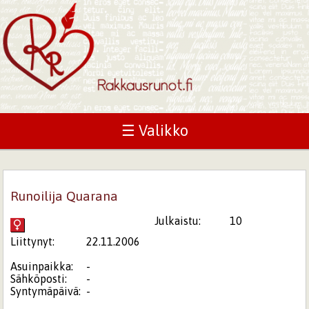
☰ Valikko
Runoilija Quarana
Julkaistu:
10
Liittynyt:
22.11.2006
Asuinpaikka:
-
Sähköposti:
-
Syntymäpäivä:
-