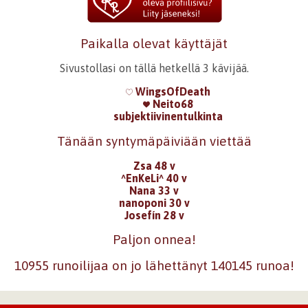
Paikalla olevat käyttäjät
Sivustollasi on tällä hetkellä 3 kävijää.
WingsOfDeath
Neito68
subjektiivinentulkinta
Tänään syntymäpäiviään viettää
Zsa 48 v
^EnKeLi^ 40 v
Nana 33 v
nanoponi 30 v
Josefín 28 v
Paljon onnea!
10955 runoilijaa on jo lähettänyt 140145 runoa!