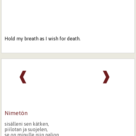
Hold my breath as I wish for death.
❰
❱
Nimetön
sisälleni sen kätken,
piilotan ja suojelen,
se on minulle niin paljon,