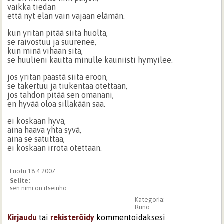
vaikka tiedän
että nyt elän vain vajaan elämän.
kun yritän pitää siitä huolta,
se raivostuu ja suurenee,
kun minä vihaan sitä,
se huulieni kautta minulle kauniisti hymyilee.
jos yritän päästä siitä eroon,
se takertuu ja tiukentaa otettaan,
jos tahdon pitää sen omanani,
en hyvää oloa silläkään saa.
ei koskaan hyvä,
aina haava yhtä syvä,
aina se satuttaa,
ei koskaan irrota otettaan.
Luotu 18.4.2007
Selite:
sen nimi on itseinho.
Kategoria:
Runo
Kirjaudu
tai
rekisteröidy
kommentoidaksesi