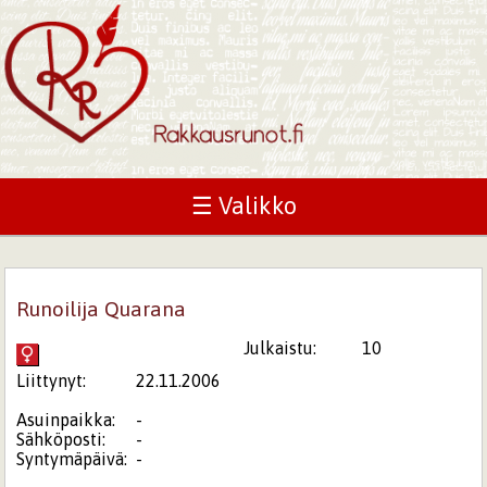
☰ Valikko
Runoilija Quarana
Julkaistu:
10
Liittynyt:
22.11.2006
Asuinpaikka:
-
Sähköposti:
-
Syntymäpäivä:
-