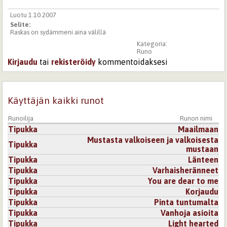
Luotu 1.10.2007
Selite:
Raskas on sydämmeni aina välillä
Kategoria:
Runo
Kirjaudu
tai
rekisteröidy
kommentoidaksesi
Käyttäjän kaikki runot
Runoilija
Runon nimi
Tipukka
Maailmaan
Mustasta valkoiseen ja valkoisesta
Tipukka
mustaan
Tipukka
Länteen
Tipukka
Varhaisheränneet
Tipukka
You are dear to me
Tipukka
Korjaudu
Tipukka
Pinta tuntumalta
Tipukka
Vanhoja asioita
Tipukka
Light hearted