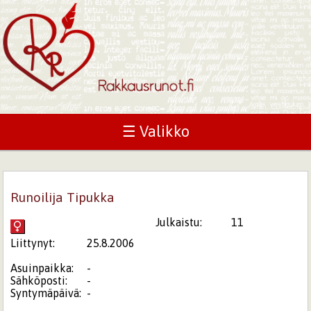
☰ Valikko
Runoilija Tipukka
Julkaistu:
11
Liittynyt:
25.8.2006
Asuinpaikka:
-
Sähköposti:
-
Syntymäpäivä:
-