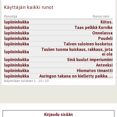
Käyttäjän kaikki runot
Runoilija
Runon nimi
lupiininkukka
Kiitos.
lupiininkukka
Taas pelkkä Korvike
lupiininkukka
Onnelassa
lupiininkukka
Puudeli
lupiininkukka
Talven suloinen kosketus
Tuulen tuoma kuiskaus, rakkaus, jota
lupiininkukka
ei ole
lupiininkukka
Sinä kuulut imperiumiini
lupiininkukka
Anteeksi
lupiininkukka
Hiomaton timantti
lupiininkukka
Auringon takana on kielletty paikka. . .
Näytetään tulokset 1 - 10 / 10
Kirjaudu sisään