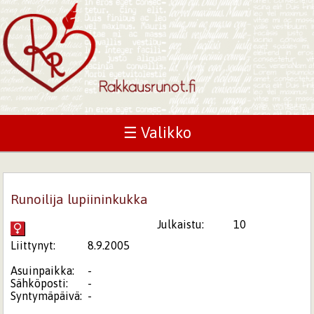
☰ Valikko
Runoilija lupiininkukka
Julkaistu:
10
Liittynyt:
8.9.2005
Asuinpaikka:
-
Sähköposti:
-
Syntymäpäivä:
-