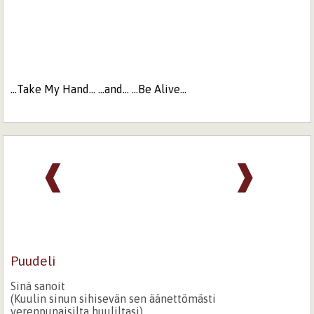
...Take My Hand... ...and... ...Be Alive...
❰
❱
Puudeli
Sinä sanoit
(Kuulin sinun sihisevän sen äänettömästi
verenpunaisilta huuliltasi)