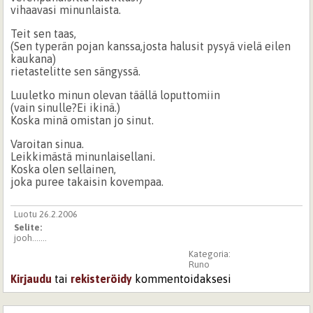
vihaavasi minunlaista.
Teit sen taas,
(Sen typerän pojan kanssa,josta halusit pysyä vielä eilen
kaukana)
rietastelitte sen sängyssä.
Luuletko minun olevan täällä loputtomiin
(vain sinulle?Ei ikinä.)
Koska minä omistan jo sinut.
Varoitan sinua.
Leikkimästä minunlaisellani.
Koska olen sellainen,
joka puree takaisin kovempaa.
Luotu 26.2.2006
Selite:
jooh.......
Kategoria:
Runo
Kirjaudu
tai
rekisteröidy
kommentoidaksesi