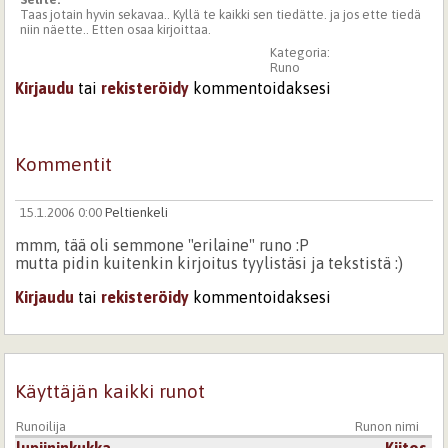
Taas jotain hyvin sekavaa.. Kyllä te kaikki sen tiedätte. ja jos ette tiedä
niin näette.. Etten osaa kirjoittaa.
Kategoria:
Runo
Kirjaudu
tai
rekisteröidy
kommentoidaksesi
Kommentit
15.1.2006 0:00
Peltienkeli
mmm, tää oli semmone "erilaine" runo :P
mutta pidin kuitenkin kirjoitus tyylistäsi ja tekstistä :)
Kirjaudu
tai
rekisteröidy
kommentoidaksesi
Käyttäjän kaikki runot
Runoilija
Runon nimi
lupiininkukka
Kiitos.