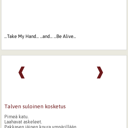
...Take My Hand... ...and... ...Be Alive...
❰
❱
Talven suloinen kosketus
Pimeä katu.
Laahavat askeleet.
Pakkasen jäinen koura ympärillään,