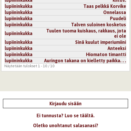
lupiininkukka
Taas pelkkä Korvike
lupiininkukka
Onnelassa
lupiininkukka
Puudeli
lupiininkukka
Talven suloinen kosketus
Tuulen tuoma kuiskaus, rakkaus, jota
lupiininkukka
ei ole
lupiininkukka
Sinä kuulut imperiumiini
lupiininkukka
Anteeksi
lupiininkukka
Hiomaton timantti
lupiininkukka
Auringon takana on kielletty paikka. . .
Näytetään tulokset 1 - 10 / 10
Kirjaudu sisään
Ei tunnusta? Luo se täältä.
Oletko unohtanut salasanasi?