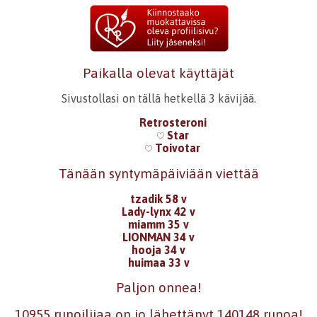
Paikalla olevat käyttäjät
Sivustollasi on tällä hetkellä 3 kävijää.
Retrosteroni
Star
Toivotar
Tänään syntymäpäiviään viettää
tzadik 58 v
Lady-lynx 42 v
miamm 35 v
LIONMAN 34 v
hooja 34 v
huimaa 33 v
Paljon onnea!
10955 runoilijaa on jo lähettänyt 140148 runoa!