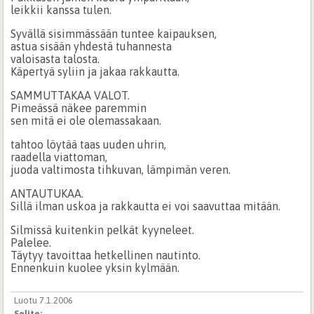
leikkii kanssa tulen.
Syvällä sisimmässään tuntee kaipauksen,
astua sisään yhdestä tuhannesta
valoisasta talosta.
Käpertyä syliin ja jakaa rakkautta.
SAMMUTTAKAA VALOT.
Pimeässä näkee paremmin
sen mitä ei ole olemassakaan.
tahtoo löytää taas uuden uhrin,
raadella viattoman,
juoda valtimosta tihkuvan, lämpimän veren.
ANTAUTUKAA.
Sillä ilman uskoa ja rakkautta ei voi saavuttaa mitään.
Silmissä kuitenkin pelkät kyyneleet.
Palelee.
Täytyy tavoittaa hetkellinen nautinto.
Ennenkuin kuolee yksin kylmään.
Luotu 7.1.2006
Selite: