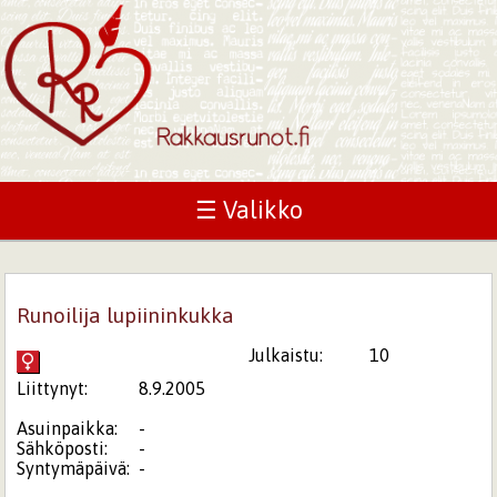
☰ Valikko
Runoilija lupiininkukka
Julkaistu:
10
Liittynyt:
8.9.2005
Asuinpaikka:
-
Sähköposti:
-
Syntymäpäivä:
-