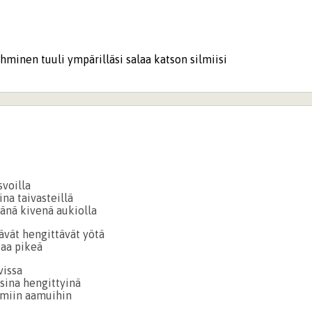
ihminen tuuli ympärilläsi salaa katson silmiisi
svoilla
na taivasteillä
änä kivenä aukiolla
ävät hengittävät yötä
aa pikeä
vissa
sina hengittyinä
lmiin aamuihin