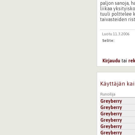
paljon sanoja, h
liikaa yksityisk
tuuli polttelee 
taivasteiden ri
Luotu 11.3.2006
Selite:
Kirjaudu
tai
re
Käyttäjän kai
Runoilija
Greyberry
Greyberry
Greyberry
Greyberry
Greyberry
Greyberry