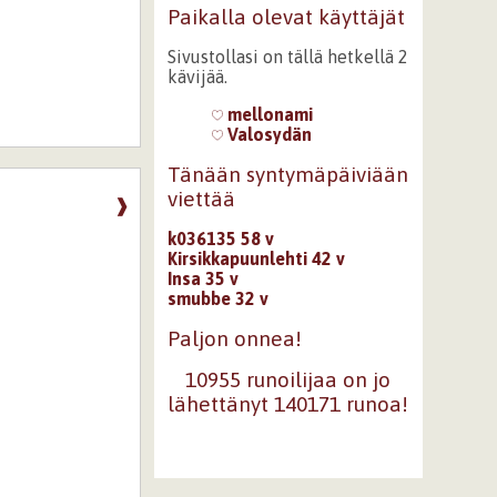
Paikalla olevat käyttäjät
Sivustollasi on tällä hetkellä 2
kävijää.
mellonami
Valosydän
Tänään syntymäpäiviään
viettää
❱
k036135 58 v
Kirsikkapuunlehti 42 v
Insa 35 v
smubbe 32 v
Paljon onnea!
10955 runoilijaa on jo
lähettänyt 140171 runoa!