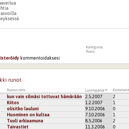
aaveilua
ohtia
kasvoilla
steyksessä
Kategoria:
Runo
kisteröidy
kommentoidaksesi
kki runot
Runon nimi
Komment
Luontipäivä
kun vain silmäsi tottuvat hämärään
2.5.2007
2
Kiitos
1.2.2007
1
olisitko lauluni
9.10.2006
0
Huominen on kultaa
7.10.2006
1
Tuuli arkiaamuna
8.5.2006
2
Taivastiet
11.3.2006
0