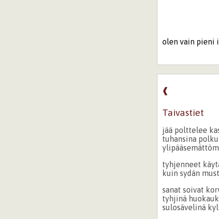
olen vain pieni 
❰
Taivastiet
jää polttelee ka
tuhansina polkui
ylipääsemättöm
tyhjenneet käyt
kuin sydän must
sanat soivat kor
tyhjinä huokauk
sulosävelinä ky