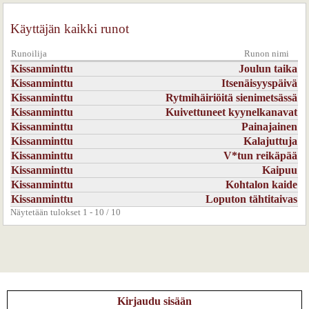
29.4.2006 0:00
peloton
Käyttäjän kaikki runot
jotain todella kaunista <3
Runoilija
Runon nimi
SUOSIKKEIHIN!
Kissanminttu
Joulun taika
Kirjaudu
tai
rekisteröidy
kommentoidaksesi
Kissanminttu
Itsenäisyyspäivä
Kissanminttu
Rytmihäiriöitä sienimetsässä
Kissanminttu
Kuivettuneet kyynelkanavat
18.4.2006 0:00
kukka
Kissanminttu
Painajainen
auts.
Kissanminttu
Kalajuttuja
Kissanminttu
V*tun reikäpää
ihana ja hirveän surullinen
Kissanminttu
Kaipuu
liikaa mulle tänään
kaikessa nään turhan paljon ikävää
Kissanminttu
Kohtalon kaide
Kissanminttu
Loputon tähtitaivas
hieno runo tämä on, kyllä
Näytetään tulokset 1 - 10 / 10
mutta niin surkua
melkein kyyneliä karkaa...
<3.
tuossa lopussa hajos.
liikaa tähän päivään-
Kirjaudu sisään