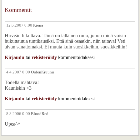
Kommentit
12.6.2007 0:00
Kiena
Hirveän liikuttava. Tämä on tälläinen runo, johon minä voisin
hukuttautua tuntikausiksi. Että sinä osaatkin, niin taitava! Veti
aivan sanattomaksi. Ei muuta kuin suosikkeihin, suosikkeihin!
Kirjaudu
tai
rekisteröidy
kommentoidaksesi
4.4.2007 0:00
ÖidenKruunu
Todella mahtava!
Kauniskin <3
Kirjaudu
tai
rekisteröidy
kommentoidaksesi
8.8.2006 0:00
BloodRed
Upea^^
Kirjaudu
tai
rekisteröidy
kommentoidaksesi