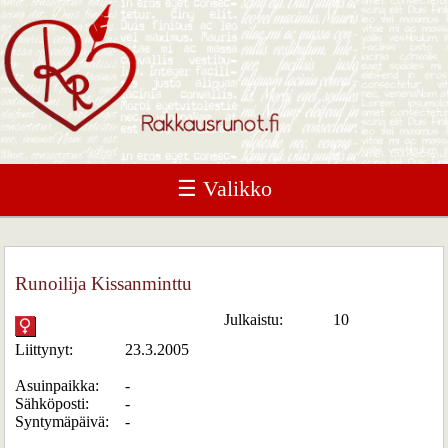
☰ Valikko
Runoilija Kissanminttu
Julkaistu:
10
Liittynyt:
23.3.2005
Asuinpaikka:
-
Sähköposti:
-
Syntymäpäivä:
-