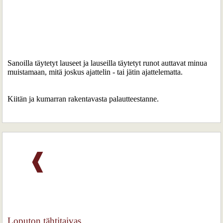
Sanoilla täytetyt lauseet ja lauseilla täytetyt runot auttavat minua
muistamaan, mitä joskus ajattelin - tai jätin ajattelematta.
Kiitän ja kumarran rakentavasta palautteestanne.
❰
Loputon tähtitaivas