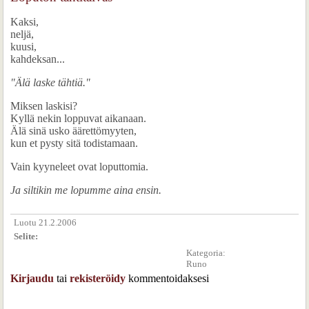
Kaksi,
neljä,
kuusi,
kahdeksan...
"Älä laske tähtiä."
Miksen laskisi?
Kyllä nekin loppuvat aikanaan.
Älä sinä usko äärettömyyten,
kun et pysty sitä todistamaan.
Vain kyyneleet ovat loputtomia.
Ja siltikin me lopumme aina ensin.
Luotu 21.2.2006
Selite:
Kategoria:
Runo
Kirjaudu
tai
rekisteröidy
kommentoidaksesi