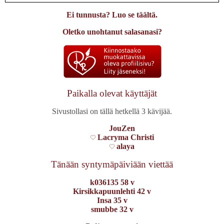
Kirjaudu
tai
rekisteröidy
kommentoidaksesi
Ei tunnusta? Luo se täältä.
24.2.2006 0:00
Plumppu
Oletko unohtanut salasanasi?
Toi oli jotenkin niin todella mahtava runo... Onnea hyvästä
runosta:D
Kirjaudu
tai
rekisteröidy
kommentoidaksesi
Paikalla olevat käyttäjät
19.3.2006 0:00
aamunkoin kulkija
Hieno runo, koskettava.
Sivustollasi on tällä hetkellä 3 kävijää.
Aivan ihana.
JouZen
Kirjaudu
tai
rekisteröidy
kommentoidaksesi
Lacryma Christi
alaya
22.9.2006 0:00
Aani
Tänään syntymäpäiviään viettää
Oo. Voimakas ja niin todentuntuinen, vaikkei omassa elämässäni
k036135 58 v
tuollaista juuri ole.
Kirsikkapuunlehti 42 v
Pidän.
Insa 35 v
smubbe 32 v
Kirjaudu
tai
rekisteröidy
kommentoidaksesi