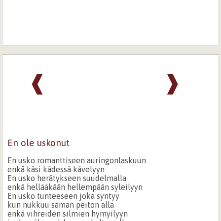
❰
❱
En ole uskonut
En usko romanttiseen auringonlaskuun
enkä käsi kädessä kävelyyn
En usko herätykseen suudelmalla
enkä hellääkään hellempään syleilyyn
En usko tunteeseen joka syntyy
kun nukkuu saman peiton alla
enkä vihreiden silmien hymyilyyn