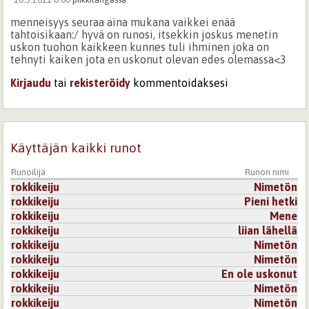
menneisyys seuraa aina mukana vaikkei enää
tahtoisikaan:/ hyvä on runosi, itsekkin joskus menetin
uskon tuohon kaikkeen kunnes tuli ihminen joka on
tehnyti kaiken jota en uskonut olevan edes olemassa<3
Kirjaudu
tai
rekisteröidy
kommentoidaksesi
Käyttäjän kaikki runot
Runoilija
Runon nimi
rokkikeiju
Nimetön
rokkikeiju
Pieni hetki
rokkikeiju
Mene
rokkikeiju
liian lähellä
rokkikeiju
Nimetön
rokkikeiju
Nimetön
rokkikeiju
En ole uskonut
rokkikeiju
Nimetön
rokkikeiju
Nimetön