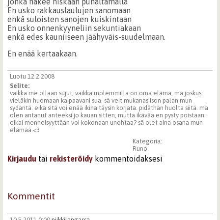
jonka näkee niskaan puhaltamalla
En usko rakkauslaulujen sanomaan
enkä suloisten sanojen kuiskintaan
En usko onnenkyyneliin sekuntiakaan
enkä edes kauniiseen jäähyväis-suudelmaan.
En enää kertaakaan.
Luotu 12.2.2008
Selite:
vaikka me ollaan sujut, vaikka molemmilla on oma elämä, mä joskus
vieläkin huomaan kaipaavani sua. sä veit mukanas ison palan mun
sydäntä. eikä sitä voi enää ikinä täysin korjata. pidäthän huolta siitä. mä
olen antanut anteeksi jo kauan sitten, mutta ikävää en pysty poistaan.
eikai menneisyyttään voi kokonaan unohtaa? sä olet aina osana mun
elämää.<3
Kategoria:
Runo
Kirjaudu
tai
rekisteröidy
kommentoidaksesi
Kommentit
10.5.2011 0:00
piikkilangassa