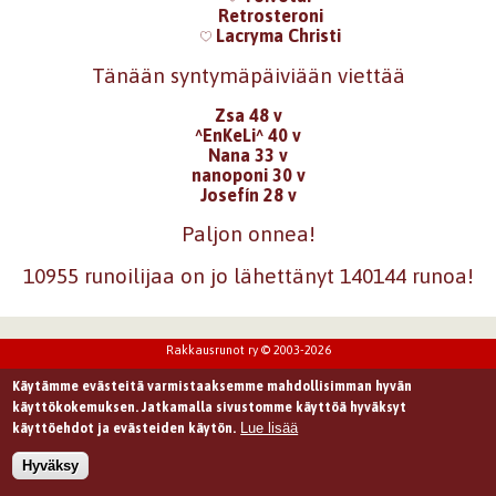
Retrosteroni
Lacryma Christi
Tänään syntymäpäiviään viettää
Zsa 48 v
^EnKeLi^ 40 v
Nana 33 v
nanoponi 30 v
Josefín 28 v
Paljon onnea!
10955 runoilijaa on jo lähettänyt 140144 runoa!
Rakkausrunot ry © 2003-2026
Käytämme evästeitä varmistaaksemme mahdollisimman hyvän
käyttökokemuksen. Jatkamalla sivustomme käyttöä hyväksyt
Lue lisää
käyttöehdot ja evästeiden käytön.
Hyväksy