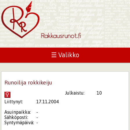
☰ Valikko
Runoilija rokkikeiju
Julkaistu:
10
Liittynyt:
17.11.2004
Asuinpaikka:
-
Sähköposti:
-
Syntymäpäivä:
-